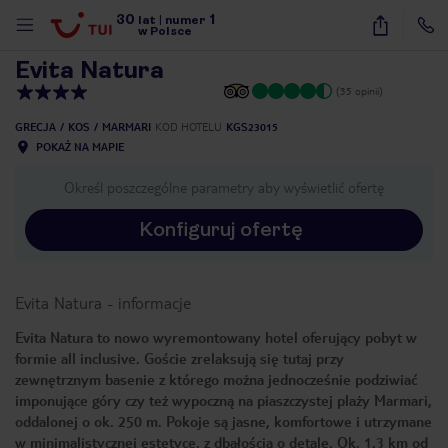
30
1
1
/
18
lat
|
numer
w Polsce
Evita Natura
(35 opinii)
GRECJA
KOS
MARMARI
KOD HOTELU
KGS23015
POKAŻ NA MAPIE
Określ poszczególne parametry aby wyświetlić ofertę
Konfiguruj ofertę
Evita Natura
-
informacje
Evita Natura to nowo wyremontowany hotel oferujący pobyt w
formie all inclusive. Goście zrelaksują się tutaj przy
zewnętrznym basenie z którego można jednocześnie podziwiać
imponujące góry czy też wypoczną na piaszczystej plaży Marmari,
oddalonej o ok. 250 m. Pokoje są jasne, komfortowe i utrzymane
nute
w minimalistycznej estetyce, z dbałością o detale. Ok. 1,3 km od