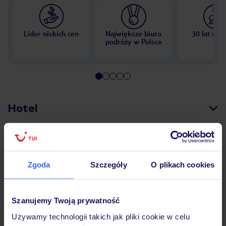
Lider niskich cen
Największe biuro
30 lat w P
podróży w Polsce
Hotel
Opinie
Zgoda
Szczegóły
O plikach cookies
Pokoje
Szanujemy Twoją prywatność
Używamy technologii takich jak pliki cookie w celu
Wyżywienie