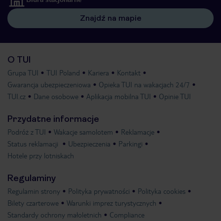
Znajdź na mapie
O TUI
Grupa TUI
TUI Poland
Kariera
Kontakt
Gwarancja ubezpieczeniowa
Opieka TUI na wakacjach 24/7
TUI.cz
Dane osobowe
Aplikacja mobilna TUI
Opinie TUI
Przydatne informacje
Podróż z TUI
Wakacje samolotem
Reklamacje
Status reklamacji
Ubezpieczenia
Parkingi
Hotele przy lotniskach
Regulaminy
Regulamin strony
Polityka prywatności
Polityka cookies
Bilety czarterowe
Warunki imprez turystycznych
Standardy ochrony małoletnich
Compliance