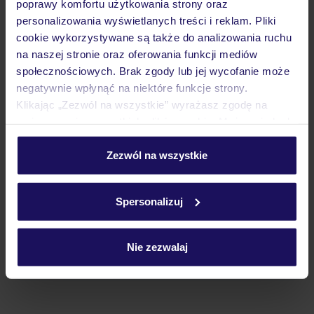
poprawy komfortu użytkowania strony oraz
personalizowania wyświetlanych treści i reklam. Pliki
cookie wykorzystywane są także do analizowania ruchu
Atrakcje
na naszej stronie oraz oferowania funkcji mediów
społecznościowych. Brak zgody lub jej wycofanie może
negatywnie wpłynąć na niektóre funkcje strony.
Ważne informacje
Klikając „Zezwól na wszystkie” wyrażasz zgodę na
umieszczenie wszystkich plików cookie. Możesz jednak
personalizować swój wybór wchodząc w zakładkę
„Szczegóły”
Zezwól na wszystkie
Często zadawane pytania
Szczegółowe informacje o plikach cookie znajdziesz
Jak zmienić uczestników/osobę zgłaszającą?
w
polityce plików cookies
oraz
polityce prywatności
.
Czy w Hotelu będzie przedstawiciel TUI?
Spersonalizuj
Na jakiej podstawie i gdzie otrzymam karty
pokładowe/bilety lotnicze?
Nie zezwalaj
Zobacz więcej