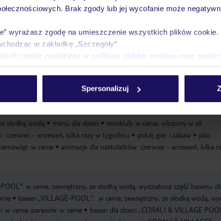
połecznościowych. Brak zgody lub jej wycofanie może negatywni
Ważn
Pokoje
Wyżywienie
Atrakcje
infor
ie” wyrażasz zgodę na umieszczenie wszystkich plików cookie
wchodząc w zakładkę „Szczegóły”
ikach cookie znajdziesz w
polityce plików cookies
oraz
polity
aży Tigaki
publiczna
piaszczysta
łagodnie opadająca
hotel oddziel
Spersonalizuj
Z
 ze słodką wodą
menu dla dzieci
miniklub: w cenie, wliczony w all
i: czerwiec - wrzesień, kilka razy w tygodniu
pokój gier i zabaw
plac
niemowląt: w cenie
animacje dla nastolatków: czerwiec - wrzesień, kilka r
OOL": w cenie, zewnętrzny, ze słodką wodą, wydzielona część basenu dla
enie
basen „VILLAGE-POOL": w cenie, zewnętrzny, ze słodką wodą, wy
i: w cenie, parasole: w cenie
basen dla dzieci „CORALI & VILLAGE POO