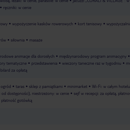
wodą, leżaki: w cenie, parasole: w cenie
jacuzzi „CORALI & VILLAGE": w 
ręczniki: w cenie
ołowy
wypożyczenie kasków rowerowych
kort tenisowy
wypożyczalni
erów
siłownia
masaże
rodowe animacje dla dorosłych
międzynarodowy program animacyjny
ory tematyczne
przedstawienia
wieczory taneczne raz w tygodniu
m
bilard za opłatą
ogród
taras
sklep z pamiątkami
minimarket
Wi-Fi: w całym hotelu
i od dostępności), niestrzeżony: w cenie
sejf w recepcji: za opłatą, płatno
ą, płatność gotówką