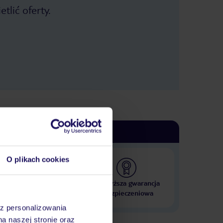
fantastyczną atmosferę i sprawiały,
tlić oferty.
że każdy mógł miło spędzić czas.
Zdecydowanie polecam ten hotel –
spędziłem tam bardzo udany urlop i z
przyjemnością wróciłbym ponownie.
O plikach cookies
 000 hoteli w ponad 50
Najwyższa gwarancja
krajach
ubezpieczeniowa
az personalizowania
na naszej stronie oraz