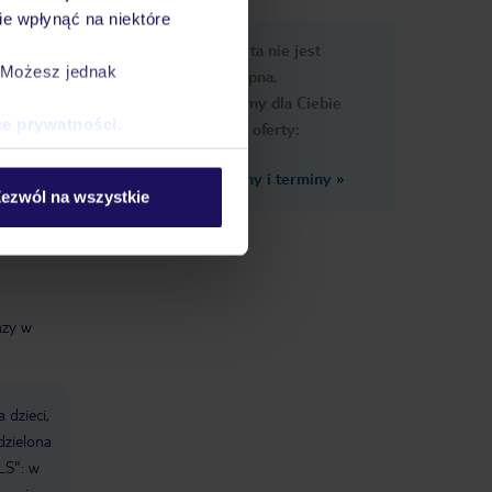
e wpłynąć na niektóre
e
Ups, ta oferta nie jest
macje
. Możesz jednak
dostępna.
Przygotowaliśmy dla Ciebie
ce prywatności
.
podobne oferty:
Zobacz inne ceny i terminy
»
ony od
ezwól na wszystkie
azy w
 dzieci,
dzielona
LS": w