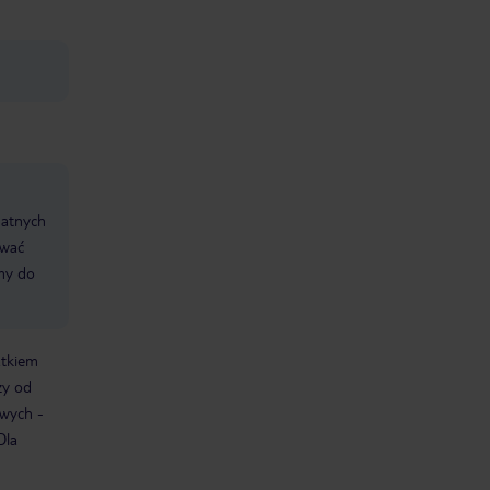
datnych
ować
śmy do
atkiem
ży od
owych -
Dla