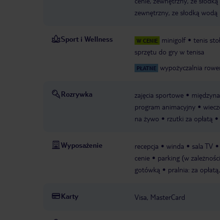
cenie, zewnętrzny, ze słodką 
zewnętrzny, ze słodką wodą
Sport i Wellness
minigolf
tenis st
W CENIE
sprzętu do gry w tenisa
wypożyczalnia row
PŁATNE
Rozrywka
zajęcia sportowe
międzyna
program animacyjny
wiecz
na żywo
rzutki za opłatą
Wyposażenie
recepcja
winda
sala TV
cenie
parking (w zależnośc
gotówką
pralnia: za opłat
Karty
Visa, MasterCard