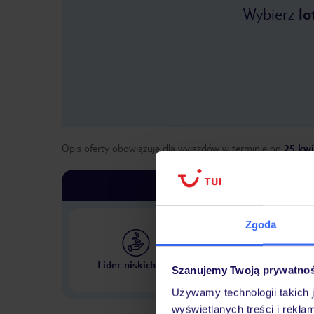
Wybierz
lo
Opis oferty obowiązuje dla wyjazdów w terminie
od
25 kwi
Zgoda
Największe biuro podr
Lider niskich cen
Szanujemy Twoją prywatno
w Polsce
Używamy technologii takich 
wyświetlanych treści i rekla