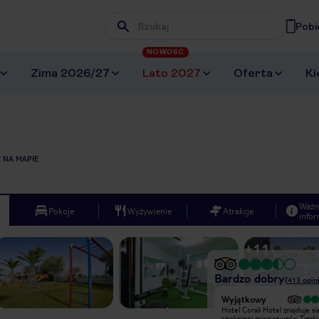
Pobi
Wpisz frazę, której szukasz
NOWOŚĆ
Zima 2026/27
Lato 2027
Oferta
Ki
 NA MAPIE
Ważn
Pokoje
Wyżywienie
Atrakcje
infor
+
11
Bardzo dobry
(
413
opini
Wyjątkowy
Wyjątkowy
Bardzo fajny hotel, czysty,
Hotel Corali Hotel znajduje si
codziennie Panie dbały o pokoje i
spokojnej miejscowości Tigaki