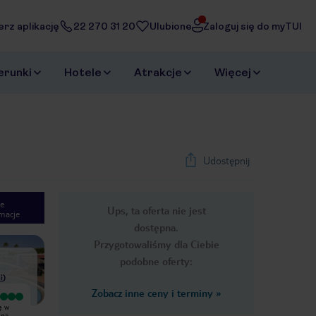
erz aplikację
22 270 31 20
Ulubione
Zaloguj się do myTUI
erunki
Hotele
Atrakcje
Więcej
Udostępnij
e
Ups, ta oferta nie jest
macje
1
/
17
dostępna.
Next slide
Przygotowaliśmy dla Ciebie
podobne oferty:
i
)
Zobacz inne ceny i terminy
»
Bardzo dobry
Wyjątkowy
ę w
Pobyt uważam za udany.
Bardzo fajny hotel – zadbany, czysty
 na
Chociaż...zdziwiło mnie to , że napoje
i zdecydowanie godny polecenia.