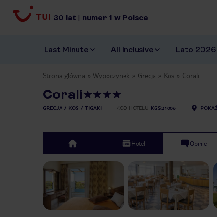
30
lat
|
numer
1
w Polsce
Last Minute
All Inclusive
Lato 2026
Strona główna
Wypoczynek
Grecja
Kos
Corali
Corali
GRECJA
KOS
TIGAKI
KOD HOTELU
KGS21006
POKAŻ
Hotel
Opinie
top
Previous slide