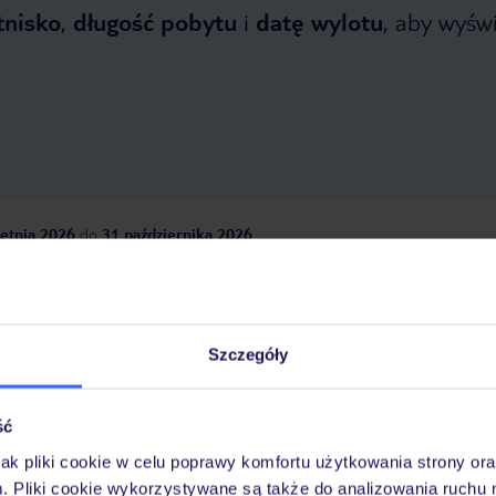
tnisko
,
długość pobytu
i
datę wylotu
, aby wyświe
etnia 2026
do
31 października 2026
Dlaczego warto wybrać TUI?
Szczegóły
óży
Tylko u nas opieka na
10
30 lat w Polsce
ść
wakacjach 24/7
jak pliki cookie w celu poprawy komfortu użytkowania strony or
m. Pliki cookie wykorzystywane są także do analizowania ruchu 