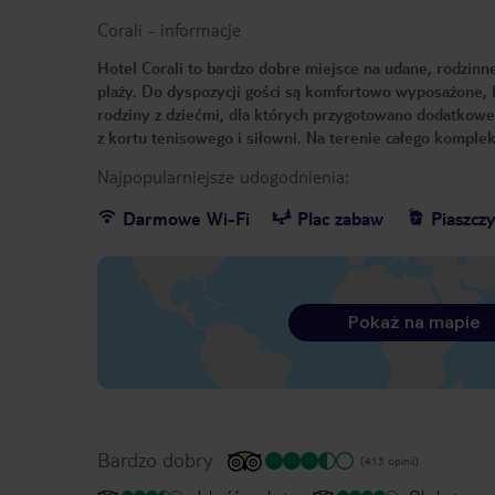
Corali
-
informacje
Hotel Corali to bardzo dobre miejsce na udane, rodzinn
plaży. Do dyspozycji gości są komfortowo wyposażone,
rodziny z dziećmi, dla których przygotowano dodatkowe 
z kortu tenisowego i siłowni. Na terenie całego kompl
Najpopularniejsze udogodnienia:
Darmowe Wi-Fi
Plac zabaw
Piaszczy
Pokaż na mapie
Bardzo dobry
(413 opinii)