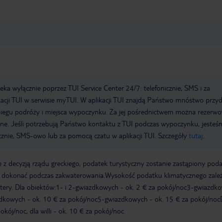
a wyłącznie poprzez TUI Service Center 24/7: telefonicznie, SMS i za
acji TUI w serwisie myTUI. W aplikacji TUI znajdą Państwo mnóstwo przy
biegu podróży i miejsca wypoczynku. Za jej pośrednictwem można rezerw
wne. Jeśli potrzebują Państwo kontaktu z TUI podczas wypoczynku, jeste
icznie, SMS-owo lub za pomocą czatu w aplikacji TUI. Szczegóły
tutaj
.
 z decyzją rządu greckiego, podatek turystyczny zostanie zastąpiony pod
y dokonać podczas zakwaterowania.Wysokość podatku klimatycznego zale
watery. Dla obiektów:1- i 2-gwiazdkowych - ok. 2 € za pokój/noc3-gwiazdk
zdkowych - ok. 10 € za pokój/noc5-gwiazdkowych - ok. 15 € za pokój/noc
kój/noc, dla willi - ok. 10 € za pokój/noc.