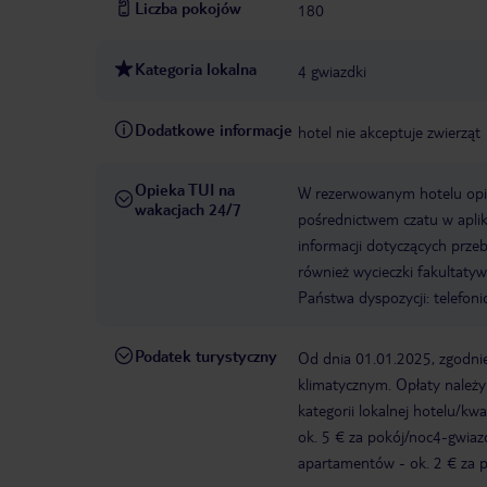
Liczba pokojów
180
Kategoria lokalna
4 gwiazdki
Dodatkowe informacje
hotel nie akceptuje zwierząt
Opieka TUI na
W rezerwowanym hotelu opiek
wakacjach 24/7
pośrednictwem czatu w aplik
informacji dotyczących prze
również wycieczki fakultaty
Państwa dyspozycji: telefon
Podatek turystyczny
Od dnia 01.01.2025, zgodnie
klimatycznym. Opłaty należ
kategorii lokalnej hotelu/k
ok. 5 € za pokój/noc4-gwia
apartamentów - ok. 2 € za po