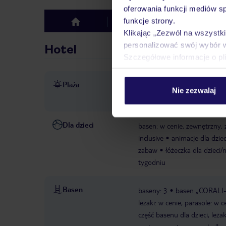
oferowania funkcji mediów s
funkcje strony.
Hotel
Opinie
top
Klikając „Zezwól na wszystk
personalizować swój wybór 
Hotel
Szczegółowe informacje o pl
Plaża
ok. 400 m od piaszczystej pl
Nie zezwalaj
plaży ulicą
Dla dzieci
basen: w cenie, zewnętrzny,
inclusive
animacje dla dziec
zabaw
łóżeczka dla dzieci/
tygodniu
Basen
baseny: 3
basen „CORALI-P
leżaki: w cenie, parasole: w c
część basenu dla dzieci, leżak