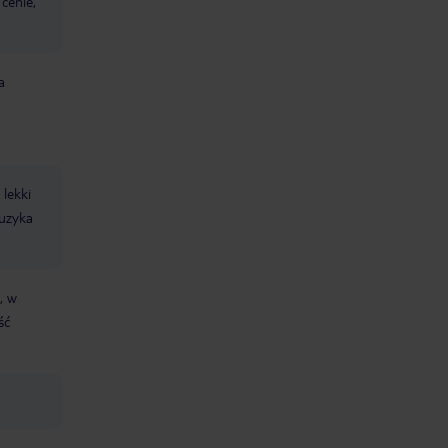
cenie,
a
lekki
uzyka
, w
ść