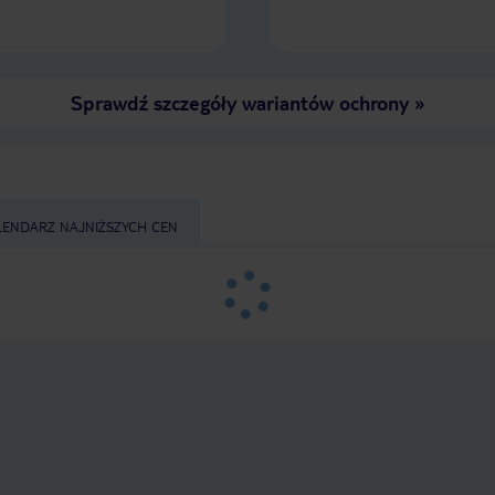
spacerów wśród gajów oliwnych i
dla tych, którzy chcą odpocząć lub
nadmorskich krajobrazów. * W
pozwiedzać.
pobliżu znajdują się tawerny, sklepy,
bary oraz wypożyczalnie samochodów
i rowerów, co ułatwia zwiedzanie całej
Sprawdź szczegóły wariantów ochrony
»
wyspy. Atmosfera w hotelu jest
niezwykle ciepła i przyjazna. Od
pierwszego dnia można poczuć się
mile widzianym dzięki życzliwości i
uśmiechowi całego personelu.
Jedzenie jest przepyszne – świeże,
różnorodne i przygotowywane z dużą
LENDARZ NAJNIŻSZYCH CEN
starannością. Każdy posiłek był
prawdziwą przyjemnością, a lokalne
greckie potrawy zasługują na
szczególne wyróżnienie. To miejsce,
do którego z przyjemnością chciałoby
się wrócić. Serdecznie polecamy