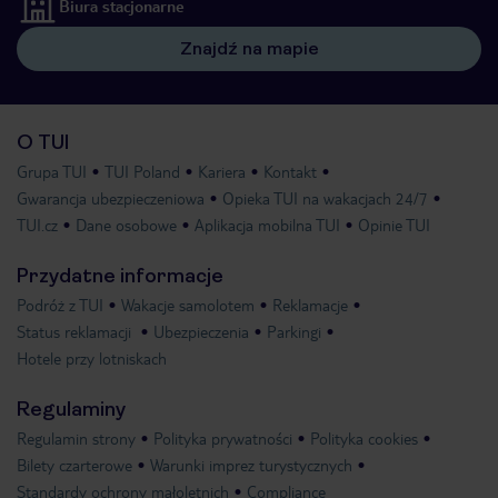
Biura stacjonarne
Znajdź na mapie
O TUI
Grupa TUI
TUI Poland
Kariera
Kontakt
Gwarancja ubezpieczeniowa
Opieka TUI na wakacjach 24/7
TUI.cz
Dane osobowe
Aplikacja mobilna TUI
Opinie TUI
Przydatne informacje
Podróż z TUI
Wakacje samolotem
Reklamacje
Status reklamacji
Ubezpieczenia
Parkingi
Hotele przy lotniskach
Regulaminy
Regulamin strony
Polityka prywatności
Polityka cookies
Bilety czarterowe
Warunki imprez turystycznych
Standardy ochrony małoletnich
Compliance