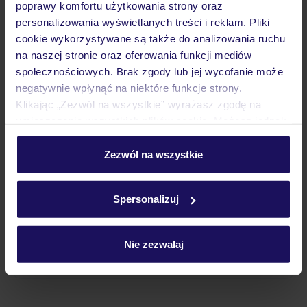
poprawy komfortu użytkowania strony oraz
personalizowania wyświetlanych treści i reklam. Pliki
cookie wykorzystywane są także do analizowania ruchu
Atrakcje
na naszej stronie oraz oferowania funkcji mediów
społecznościowych. Brak zgody lub jej wycofanie może
negatywnie wpłynąć na niektóre funkcje strony.
Ważne informacje
Klikając „Zezwól na wszystkie” wyrażasz zgodę na
umieszczenie wszystkich plików cookie. Możesz jednak
personalizować swój wybór wchodząc w zakładkę
„Szczegóły”
Zezwól na wszystkie
Często zadawane pytania
Szczegółowe informacje o plikach cookie znajdziesz
Jak zmienić uczestników/osobę zgłaszającą?
w
polityce plików cookies
oraz
polityce prywatności
.
Czy w Hotelu będzie przedstawiciel TUI?
Spersonalizuj
Na jakiej podstawie i gdzie otrzymam karty
pokładowe/bilety lotnicze?
Nie zezwalaj
Zobacz więcej