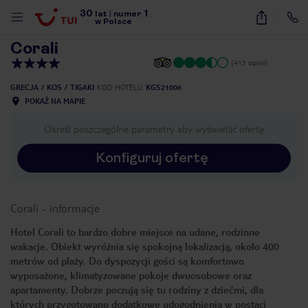
30
1
1
/
17
lat
|
numer
w Polsce
Corali
(413 opinii)
GRECJA
KOS
TIGAKI
KOD HOTELU
KGS21006
POKAŻ NA MAPIE
Określ poszczególne parametry aby wyświetlić ofertę
Konfiguruj ofertę
Corali
-
informacje
Hotel Corali to bardzo dobre miejsce na udane, rodzinne
wakacje. Obiekt wyróżnia się spokojną lokalizacją, około 400
metrów od plaży. Do dyspozycji gości są komfortowo
wyposażone, klimatyzowane pokoje dwuosobowe oraz
apartamenty. Dobrze poczują się tu rodziny z dziećmi, dla
nute
których przygotowano dodatkowe udogodnienia w postaci