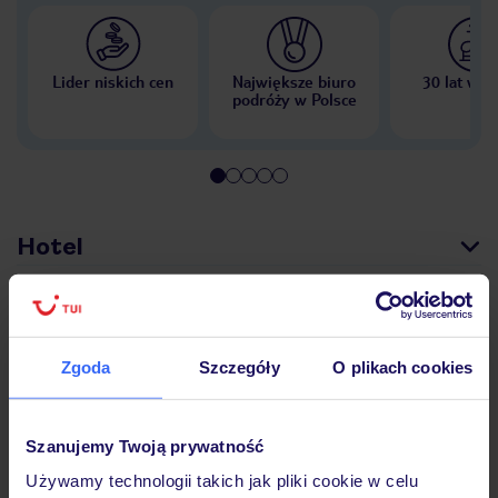
Lider niskich cen
Największe biuro
30 lat w P
podróży w Polsce
Hotel
Opinie
Zgoda
Szczegóły
O plikach cookies
Pokoje
Szanujemy Twoją prywatność
Używamy technologii takich jak pliki cookie w celu
Wyżywienie