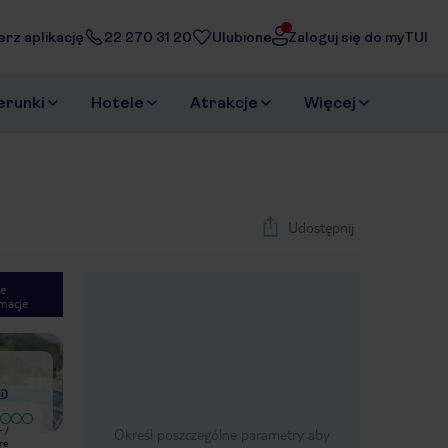
erz aplikację
22 270 31 20
Ulubione
Zaloguj się do myTUI
erunki
Hotele
Atrakcje
Więcej
Udostępnij
e
macje
1
/
21
Next slide
i
)
 /
Nie polecam :-( brak moskitier /
Określ poszczególne parametry aby
re
komarów full, nie zadbane stare