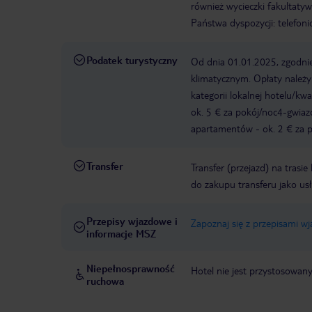
również wycieczki fakultaty
Państwa dyspozycji: telefon
Podatek turystyczny
Od dnia 01.01.2025, zgodnie
klimatycznym. Opłaty należ
kategorii lokalnej hotelu/k
ok. 5 € za pokój/noc4-gwia
apartamentów - ok. 2 € za po
Transfer
Transfer (przejazd) na trasi
do zakupu transferu jako us
Przepisy wjazdowe i
Zapoznaj się z przepisami w
informacje MSZ
Niepełnosprawność
Hotel nie jest przystosowan
ruchowa