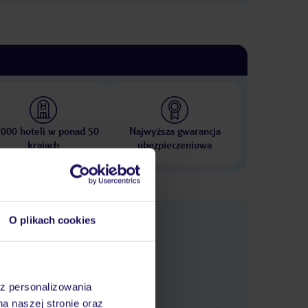
 000 hoteli w ponad 50
Najwyższa gwarancja
krajach
ubezpieczeniowa
e
O plikach cookies
macje
az personalizowania
na naszej stronie oraz