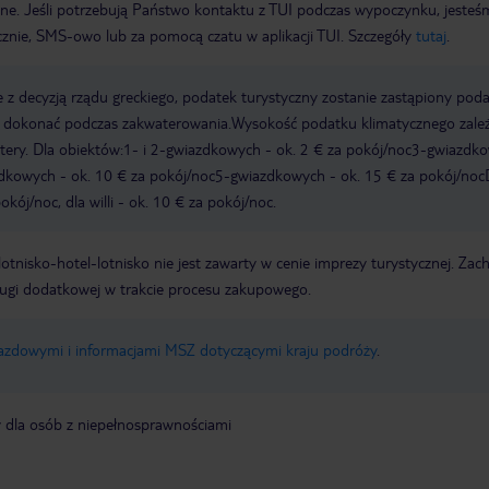
wne. Jeśli potrzebują Państwo kontaktu z TUI podczas wypoczynku, jeste
icznie, SMS-owo lub za pomocą czatu w aplikacji TUI. Szczegóły
tutaj
.
 z decyzją rządu greckiego, podatek turystyczny zostanie zastąpiony pod
y dokonać podczas zakwaterowania.Wysokość podatku klimatycznego zale
watery. Dla obiektów:1- i 2-gwiazdkowych - ok. 2 € za pokój/noc3-gwiazdk
zdkowych - ok. 10 € za pokój/noc5-gwiazdkowych - ok. 15 € za pokój/noc
kój/noc, dla willi - ok. 10 € za pokój/noc.
e lotnisko-hotel-lotnisko nie jest zawarty w cenie imprezy turystycznej. Za
ługi dodatkowej w trakcie procesu zakupowego.
jazdowymi i informacjami MSZ dotyczącymi kraju podróży
.
y dla osób z niepełnosprawnościami