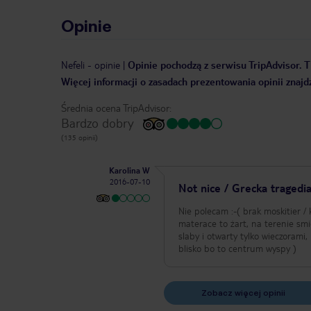
Opinie
Nefeli
-
opinie
|
Opinie pochodzą z serwisu TripAdvisor. T
Więcej informacji o zasadach prezentowania opinii znajd
Średnia ocena TripAdvisor:
Bardzo dobry
(135 opinii)
Karolina W
2016-07-10
Not nice / Grecka tragedi
Nie polecam :-( brak moskitier /
materace to żart, na terenie sm
slaby i otwarty tylko wieczorami
blisko bo to centrum wyspy )
Zobacz więcej opinii