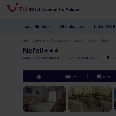
30
lat
|
numer
1
w Polsce
Last Minute
All Inclusive
Lato 2026
Strona główna
Wypoczynek
Grecja
Korfu
Nefeli
Nefeli
GRECJA
KORFU
DASSIA
KOD HOTELU
CFU21010
PO
Hotel
Opinie
top
Previous slide