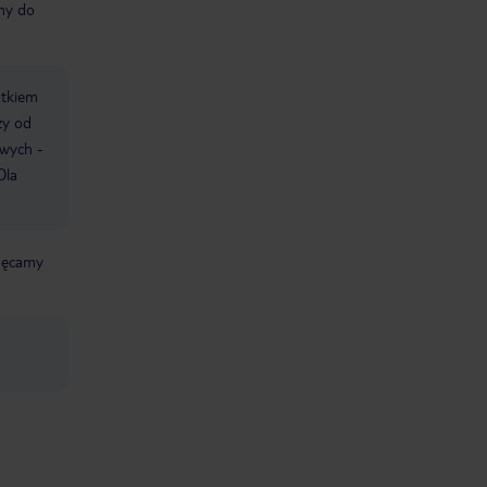
śmy do
atkiem
ży od
owych -
Dla
chęcamy