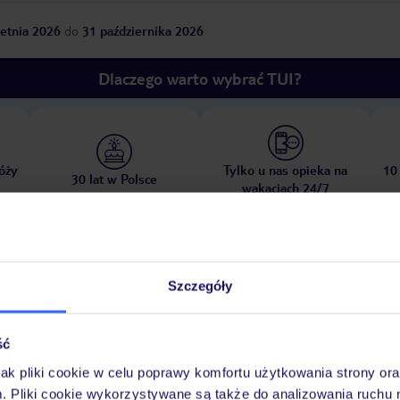
etnia 2026
do
31 października 2026
Dlaczego warto wybrać TUI?
óży
Tylko u nas opieka na
10
30 lat w Polsce
wakacjach 24/7
Ważn
Pokoje
Wyżywienie
Atrakcje
Szczegóły
infor
ść
jak pliki cookie w celu poprawy komfortu użytkowania strony or
wa
ręczniki za opłatą
m. Pliki cookie wykorzystywane są także do analizowania ruchu 