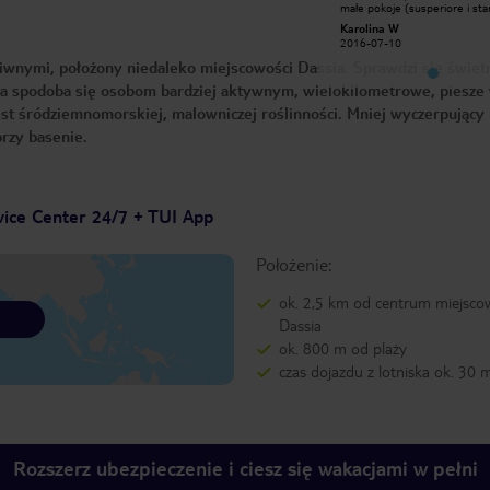
małe pokoje (susperiore i standard),
małe pokoje (susperiore i sta
łóżka małe, materace to żart, na
łóżka małe, materace to żart,
Karolina W
Karolina W
terenie smierdzi szambem, basen
terenie smierdzi szambem, b
2016-07-10
2016-07-10
slaby, śniadania slabe, obsługa słaba,
slaby, śniadania slabe, obsługa
bar nad basenem slaby i otwarty
bar nad basenem slaby i otwa
liwnymi, położony niedaleko miejscowości Dassia. Sprawdzi się świet
tylko wieczorami, polecam wybrac
tylko wieczorami, polecam wy
inne miejsce, jedyna pozytywna
inne miejsce, jedyna pozytyw
ca spodoba się osobom bardziej aktywnym, wielokilometrowe, piesze 
sprawa to lokalizacja( wszędzie blisko
sprawa to lokalizacja( wszędzie
t śródziemnomorskiej, malowniczej roślinności. Mniej wyczerpujący 
bo to centrum wyspy )
bo to centrum wyspy )
rzy basenie.
vice Center 24/7 + TUI App
Położenie:
ok. 2,5 km od centrum miejsco
Dassia
ok. 800 m od plaży
czas dojazdu z lotniska ok. 30 
Rozszerz ubezpieczenie i ciesz się wakacjami w pełni