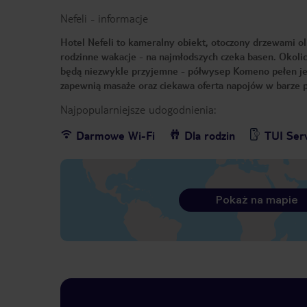
Nefeli
-
informacje
Hotel Nefeli to kameralny obiekt, otoczony drzewami o
rodzinne wakacje - na najmłodszych czeka basen. Okoli
będą niezwykle przyjemne - półwysep Komeno pełen jes
zapewnią masaże oraz ciekawa oferta napojów w barze p
Najpopularniejsze udogodnienia:
Darmowe Wi-Fi
Dla rodzin
TUI Ser
Pokaż na mapie