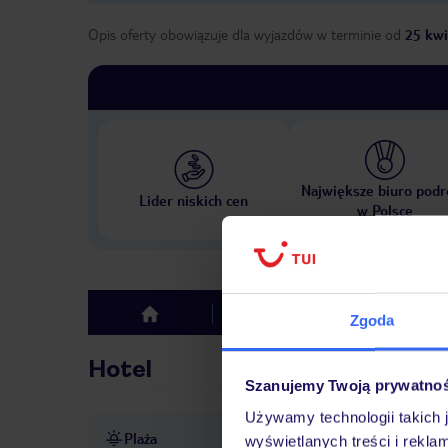
Opis oferty obowiązuje dla wyjazdów w terminie
od
25 kwi
Największe biuro podr
Lider niskich cen
w Polsce
Hotel
Opinie
top
Zgoda
Hotel
Szanujemy Twoją prywatno
Używamy technologii takich 
Plaża
ok. 800 m od plaży
żwiro
wyświetlanych treści i rekla