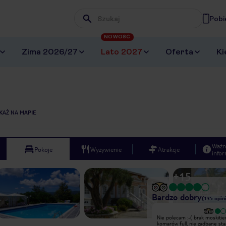
Pobi
Wpisz frazę, której szukasz
NOWOŚĆ
Zima 2026/27
Lato 2027
Oferta
Ki
KAŻ NA MAPIE
Ważn
Pokoje
Wyżywienie
Atrakcje
infor
+
15
Bardzo dobry
(
135
opini
Nie polecam :-( brak moskitier /
Nie polecam :-( brak moskitier
komarów full, nie zadbane stare
komarów full, nie zadbane sta