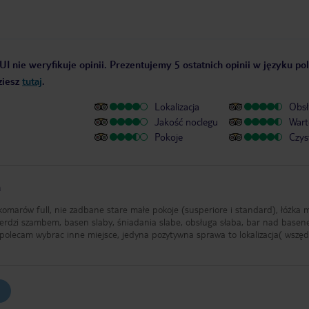
UI nie weryfikuje opinii. Prezentujemy 5 ostatnich opinii w języku po
ziesz
tutaj
.
Lokalizacja
Obsł
Jakość noclegu
Wart
Pokoje
Czys
a
 komarów full, nie zadbane stare małe pokoje (susperiore i standard), łóżka 
ierdzi szambem, basen slaby, śniadania slabe, obsługa słaba, bar nad base
, polecam wybrac inne miejsce, jedyna pozytywna sprawa to lokalizacja( wszęd