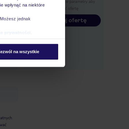
Określ poszczególne parametry aby
e wpłynąć na niektóre
wyświetlić ofertę
. Możesz jednak
Konfiguruj ofertę
ce prywatności
.
ezwól na wszystkie
datnych
ować