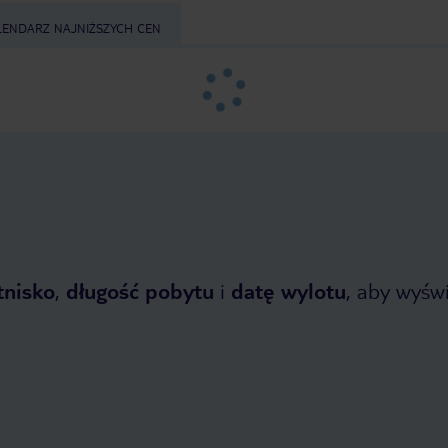
LENDARZ NAJNIŻSZYCH CEN
tnisko
,
długość pobytu
i
datę wylotu
, aby wyświe