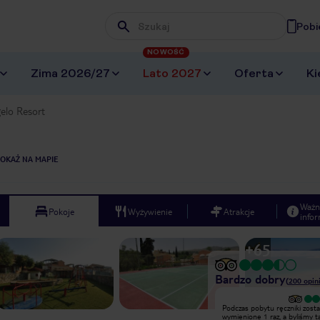
Pobi
Wpisz frazę, której szukasz
NOWOŚĆ
Zima 2026/27
Lato 2027
Oferta
Ki
elo Resort
OKAŻ NA MAPIE
Ważn
Pokoje
Wyżywienie
Atrakcje
infor
+
65
Bardzo dobry
(
200
opini
Wyjątkowy
Podczas pobytu ręczniki zosta
Najmilsza obsługa hotelu jaką
wymienione 1 raz, a byliśmy 
kiedykolwiek spotkaliśmy. Pobyt