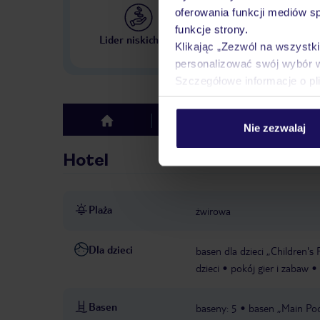
oferowania funkcji mediów s
funkcje strony.
Największe biuro podr
Lider niskich cen
w Polsce
Klikając „Zezwól na wszystk
personalizować swój wybór 
Szczegółowe informacje o pl
Hotel
Opinie
top
Nie zezwalaj
Hotel
Plaża
żwirowa
Dla dzieci
basen dla dzieci „Children's 
dzieci
pokój gier i zabaw
Basen
baseny: 5
basen „Main Pool