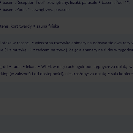
basen „Reception Pool": zewnętrzny, leżaki, parasole
basen „Pool 1":
basen „Pool 2": zewnętrzny, parasole
tenis: kort twardy
sauna fińska
lioteka w recepcji
wieczorna rozrywka animacyjna odbywa się dwa razy 
ie (1 z muzyką i 1 z tańcem na żywo). Zajęcia animacyjne 6 dni w tygodni
gród
taras
lekarz
Wi-Fi, w miejscach ogólnodostępnych: za opłatą, w
rking (w zależności od dostępności), niestrzeżony: za opłatą
sala konfer