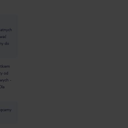
datnych
ować
śmy do
atkiem
ży od
owych -
Dla
chęcamy