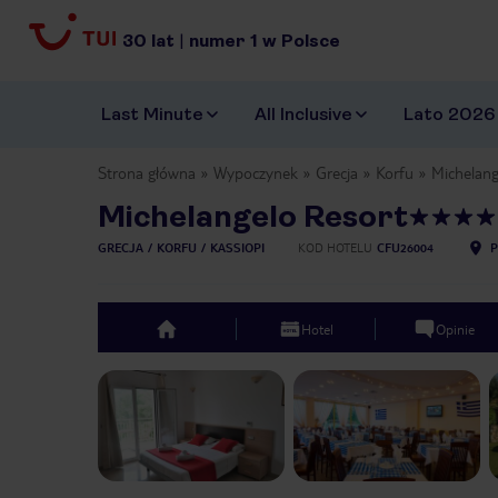
30
lat
|
numer
1
w Polsce
Last Minute
All Inclusive
Lato 2026
Strona główna
Wypoczynek
Grecja
Korfu
Michelang
Michelangelo Resort
GRECJA
KORFU
KASSIOPI
KOD HOTELU
CFU26004
P
Hotel
Opinie
top
Previous slide