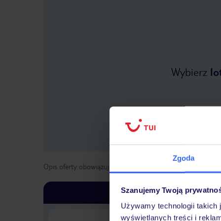
Wybierz
lo
Zgoda
Opis oferty obowiązuje dla wyjazdów w terminie
od
25 kwi
Szanujemy Twoją prywatno
Używamy technologii takich 
wyświetlanych treści i rekla