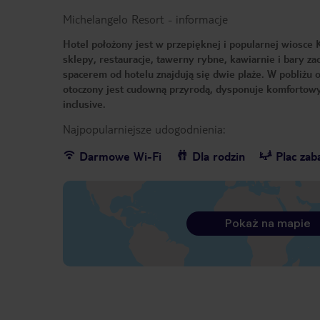
Michelangelo Resort
-
informacje
Hotel położony jest w przepięknej i popularnej wiosce K
sklepy, restauracje, tawerny rybne, kawiarnie i bary z
spacerem od hotelu znajdują się dwie plaże. W pobliżu o
otoczony jest cudowną przyrodą, dysponuje komfortowym
inclusive.
Najpopularniejsze udogodnienia:
Darmowe Wi-Fi
Dla rodzin
Plac za
Pokaż na mapie