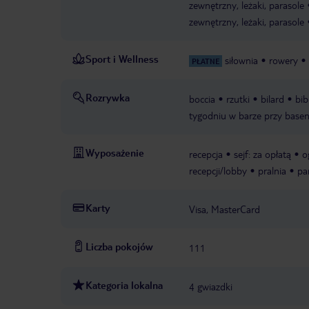
zewnętrzny, leżaki, parasole
zewnętrzny, leżaki, parasole
Sport i Wellness
siłownia
rowery
PŁATNE
Rozrywka
boccia
rzutki
bilard
bib
tygodniu w barze przy basen
Wyposażenie
recepcja
sejf: za opłatą
o
recepcji/lobby
pralnia
pa
Karty
Visa, MasterCard
Liczba pokojów
111
Kategoria lokalna
4 gwiazdki