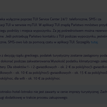
a wyłącznie poprzez TUI Service Center 24/7: telefonicznie, SMS i za
acji TUI w serwisie myTUI. W aplikacji TUI znajdą Państwo mnóstwo przy
biegu podróży i miejsca wypoczynku. Za jej pośrednictwem można rezerw
wne. Jeśli potrzebują Państwo kontaktu z TUI podczas wypoczynku, jeste
icznie, SMS-owo lub za pomocą czatu w aplikacji TUI. Szczegóły
tutaj
.
 z decyzją rządu greckiego, podatek turystyczny zostanie zastąpiony pod
y dokonać podczas zakwaterowania.Wysokość podatku klimatycznego zale
watery. Dla obiektów:1- i 2-gwiazdkowych - ok. 2 € za pokój/noc3-gwiazdk
zdkowych - ok. 10 € za pokój/noc5-gwiazdkowych - ok. 15 € za pokój/noc
kój/noc, dla willi - ok. 10 € za pokój/noc.
e lotnisko-hotel-lotnisko nie jest zawarty w cenie imprezy turystycznej. Za
ługi dodatkowej w trakcie procesu zakupowego.