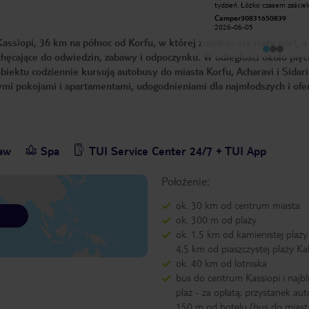
tydzień. Łóżko czasem zaściel
bardzo udany, pokoje czyste
ale w większości razy nie,
codziennie sprzątane. Super baza
Camper30831650839
Klaudia Ż
prześcieradło zwinięte w kłęb
wypadowa i przepiękne plaże w
2026-06-05
2024-10-03
szafce. Raz po "sprzątaniu"
okolicy. Jeśli chodzi o posiłki każdy
zastaliśmy otwarte na oścież 
assiopi, 36 km na północ od Korfu, w której znajduje się mały port, a
znajdzie coś dla siebie. Wspaniały
padniętą osę. Pozostawiono 
stosunek ceny do jakości
zużytą ścierkę na meblach. Jedzenie
achęcające do odwiedzin, zabawy i odpoczynku. W odległości około pięc
ok. W hotelu jest waga bagażową, ale
biektu codziennie kursują autobusy do miasta Korfu, Acharavi i Sidari
żeby zdążyć walizkę, trzeba zap
automat), na recepcji nie moz
i pokojami i apartamentami, udogodnieniami dla najmłodszych i ofer
rozmienić pieniędzy na drobn
wagi.
baw
Spa
TUI Service Center 24/7 + TUI App
Położenie:
ok. 30 km od centrum miasta
ok. 300 m od plaży
ok. 1,5 km od kamienistej plaży 
4,5 km od piaszczystej plaży Ka
ok. 40 km od lotniska
bus do centrum Kassiopi i najbl
plaż - za opłatą; przystanek au
150 m od hotelu (bus do miast