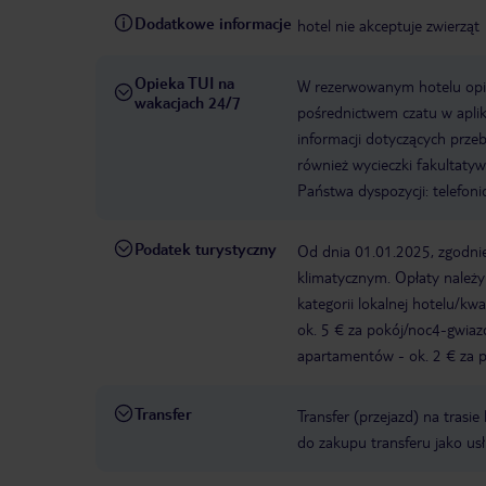
Dodatkowe informacje
hotel nie akceptuje zwierząt
Opieka TUI na
W rezerwowanym hotelu opiek
wakacjach 24/7
pośrednictwem czatu w aplik
informacji dotyczących prze
również wycieczki fakultaty
Państwa dyspozycji: telefon
Podatek turystyczny
Od dnia 01.01.2025, zgodnie
klimatycznym. Opłaty należ
kategorii lokalnej hotelu/k
ok. 5 € za pokój/noc4-gwia
apartamentów - ok. 2 € za po
Transfer
Transfer (przejazd) na trasi
do zakupu transferu jako us