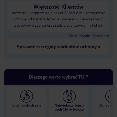
Większość Klientów
rozszerza ubezpieczenia o pakiet All Inclusive - rozszerzenie
ochrony od kosztów leczenia i następstw nieszczęśliwych
wypadków o zdarzenia zaistniałe pod wpływem alkoholu
Dane Mondial Assistance
Sprawdź szczegóły wariantów ochrony
»
Dlaczego warto wybrać TUI?
Lider niskich cen
Największe biuro
30 lat w P
podróży w Polsce