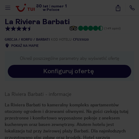
30
1
1
/
29
lat
|
numer
w Polsce
La Riviera Barbati
(149 opinii)
GRECJA
KORFU
BARBATI
KOD HOTELU
CFU35020
POKAŻ NA MAPIE
Określ poszczególne parametry aby wyświetlić ofertę
Konfiguruj ofertę
La Riviera Barbati
-
informacje
La Riviera Barbati to kameralny kompleks apartamentów
otoczony ogrodem i drzewami oliwnymi. Na gości czekają tutaj
przestronne i komfortowo wyposażone pokoje z aneksem
kuchennym oraz basen zewnętrzny. Atutem hotelu jest
lokalizacja tuż przy żwirowej plaży Barbati. Dla najmłodszych
nute
przygotowano plac zabaw oraz brodzik. Hotel sprzyja