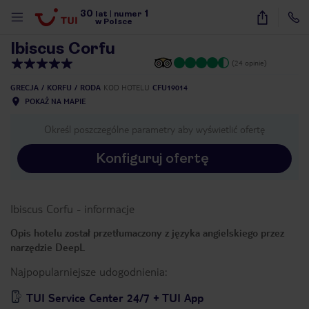
30
1
1
/
17
lat
|
numer
w Polsce
Ibiscus Corfu
(24 opinie)
GRECJA
KORFU
RODA
KOD HOTELU
CFU19014
POKAŻ NA MAPIE
Określ poszczególne parametry aby wyświetlić ofertę
Konfiguruj ofertę
Ibiscus Corfu
-
informacje
Opis hotelu został przetłumaczony z języka angielskiego przez
narzędzie DeepL
Najpopularniejsze udogodnienia:
nute
TUI Service Center 24/7 + TUI App