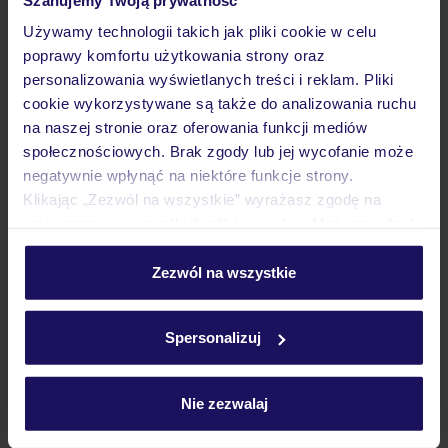
Wyżywienie
Używamy technologii takich jak pliki cookie w celu
poprawy komfortu użytkowania strony oraz
Atrakcje
personalizowania wyświetlanych treści i reklam. Pliki
cookie wykorzystywane są także do analizowania ruchu
na naszej stronie oraz oferowania funkcji mediów
społecznościowych. Brak zgody lub jej wycofanie może
Ważne informacje
negatywnie wpłynąć na niektóre funkcje strony.
Klikając „Zezwól na wszystkie” wyrażasz zgodę na
umieszczenie wszystkich plików cookie. Możesz jednak
Często zadawane pytania
personalizować swój wybór wchodząc w zakładkę
„Szczegóły”
Zezwól na wszystkie
Jak zmienić uczestników/osobę zgłaszającą?
Szczegółowe informacje o plikach cookie znajdziesz
Czy w Hotelu będzie przedstawiciel TUI?
w
polityce plików cookies
oraz
polityce prywatności
.
Na jakiej podstawie i gdzie otrzymam karty
Spersonalizuj
pokładowe/bilety lotnicze?
Zobacz więcej
Nie zezwalaj