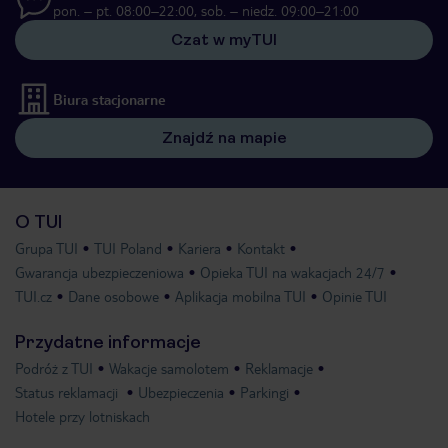
pon. – pt. 08:00–22:00, sob. – niedz. 09:00–21:00
Czat w myTUI
Biura stacjonarne
Znajdź na mapie
O TUI
Grupa TUI
TUI Poland
Kariera
Kontakt
Gwarancja ubezpieczeniowa
Opieka TUI na wakacjach 24/7
TUI.cz
Dane osobowe
Aplikacja mobilna TUI
Opinie TUI
Przydatne informacje
Podróż z TUI
Wakacje samolotem
Reklamacje
Status reklamacji
Ubezpieczenia
Parkingi
Hotele przy lotniskach