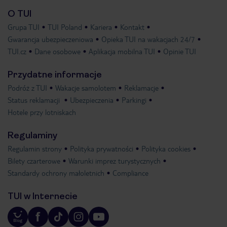
O TUI
Grupa TUI
TUI Poland
Kariera
Kontakt
Gwarancja ubezpieczeniowa
Opieka TUI na wakacjach 24/7
TUI.cz
Dane osobowe
Aplikacja mobilna TUI
Opinie TUI
Przydatne informacje
Podróż z TUI
Wakacje samolotem
Reklamacje
Status reklamacji
Ubezpieczenia
Parkingi
Hotele przy lotniskach
Regulaminy
Regulamin strony
Polityka prywatności
Polityka cookies
Bilety czarterowe
Warunki imprez turystycznych
Standardy ochrony małoletnich
Compliance
TUI w Internecie