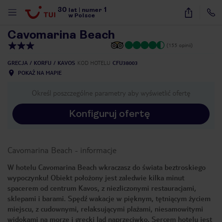
30
1
1
/
26
lat
|
numer
w Polsce
Cavomarina Beach
(155 opinii)
GRECJA
KORFU
KAVOS
KOD HOTELU
CFU38003
POKAŻ NA MAPIE
Określ poszczególne parametry aby wyświetlić ofertę
Konfiguruj ofertę
Cavomarina Beach
-
informacje
W hotelu Cavomarina Beach wkraczasz do świata beztroskiego
wypoczynku! Obiekt położony jest zaledwie kilka minut
spacerem od centrum Kavos, z niezliczonymi restauracjami,
sklepami i barami. Spędź wakacje w pięknym, tętniącym życiem
miejscu, z cudownymi, relaksującymi plażami, niesamowitymi
nute
widokami na morze i grecki ląd naprzeciwko. Sercem hotelu jest