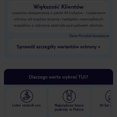
Większość Klientów
rozszerza ubezpieczenia o pakiet All Inclusive - rozszerzenie
ochrony od kosztów leczenia i następstw nieszczęśliwych
wypadków o zdarzenia zaistniałe pod wpływem alkoholu
Dane Mondial Assistance
Sprawdź szczegóły wariantów ochrony
»
Dlaczego warto wybrać TUI?
Lider niskich cen
Największe biuro
30 lat w P
podróży w Polsce