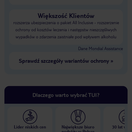
Większość Klientów
rozszerza ubezpieczenia o pakiet All Inclusive - rozszerzenie
ochrony od kosztów leczenia i następstw nieszczęśliwych
wypadków o zdarzenia zaistniałe pod wpływem alkoholu
Dane Mondial Assistance
Sprawdź szczegóły wariantów ochrony
»
Dlaczego warto wybrać TUI?
Lider niskich cen
Największe biuro
30 lat w P
podróży w Polsce