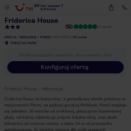
30
1
1
/
7
lat
|
numer
w Polsce
Friderica House
(3 opinie)
GRECJA
KEFALONIA
POROS
KOD HOTELU
EFL41046
POKAŻ NA MAPIE
Określ poszczególne parametry aby wyświetlić ofertę
Konfiguruj ofertę
Friderica House
-
informacje
Friderica House to kameralny, 3-gwiazdkowy obiekt położony w
miejscowości Poros, na pięknej greckiej Kefalonii. Hotel znajduje
się zaledwie 30 metrów od urokliwej, piaszczysto-kamienistej
plaży, od której oddziela go jedynie lokalna ulica, oraz około
kilometra od centrum miasta, a także 50 m od przystanku
nute
autobusowego. To świetne miejsce dla osób ceniących