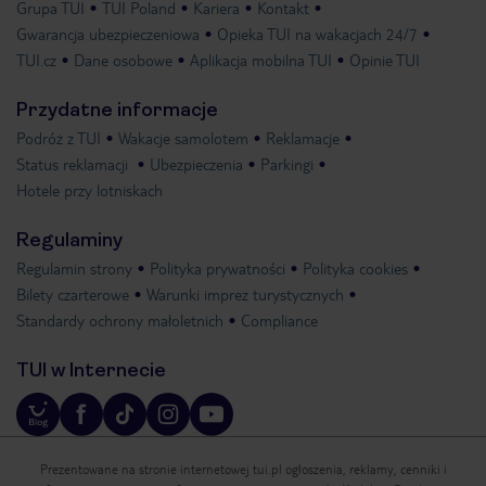
Grupa TUI
TUI Poland
Kariera
Kontakt
Gwarancja ubezpieczeniowa
Opieka TUI na wakacjach 24/7
TUI.cz
Dane osobowe
Aplikacja mobilna TUI
Opinie TUI
Przydatne informacje
Podróż z TUI
Wakacje samolotem
Reklamacje
Status reklamacji
Ubezpieczenia
Parkingi
Hotele przy lotniskach
Regulaminy
Regulamin strony
Polityka prywatności
Polityka cookies
Bilety czarterowe
Warunki imprez turystycznych
Standardy ochrony małoletnich
Compliance
TUI w Internecie
Prezentowane na stronie internetowej tui.pl ogłoszenia, reklamy, cenniki i