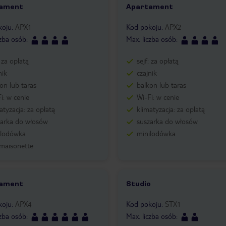
ament
Apartament
koju
:
APX1
Kod pokoju
:
APX2
czba osób
:
Max. liczba osób
:
: za opłatą
sejf: za opłatą
nik
czajnik
on lub taras
balkon lub taras
i: w cenie
Wi-Fi: w cenie
atyzacja: za opłatą
klimatyzacja: za opłatą
zarka do włosów
suszarka do włosów
ilodówka
minilodówka
 maisonette
ament
Studio
koju
:
APX4
Kod pokoju
:
STX1
czba osób
:
Max. liczba osób
: