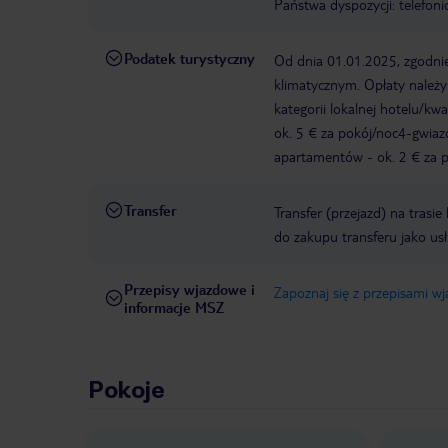
Państwa dyspozycji: telefon
Podatek turystyczny
Od dnia 01.01.2025, zgodnie
klimatycznym. Opłaty należ
kategorii lokalnej hotelu/k
ok. 5 € za pokój/noc4-gwia
apartamentów - ok. 2 € za po
Transfer
Transfer (przejazd) na trasi
do zakupu transferu jako us
Przepisy wjazdowe i
Zapoznaj się z przepisami w
informacje MSZ
Pokoje