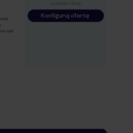
wyświetlić ofertę
Konfiguruj ofertę
wyspa
b
żna nad