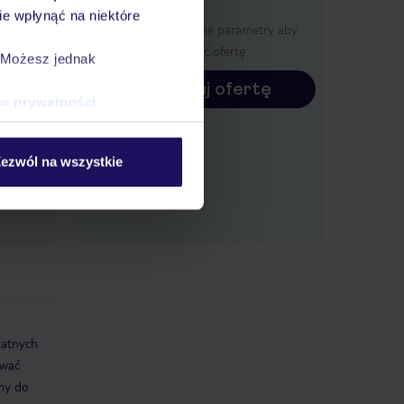
e wpłynąć na niektóre
Określ poszczególne parametry aby
wyświetlić ofertę
. Możesz jednak
Konfiguruj ofertę
ce prywatności
.
ezwól na wszystkie
datnych
ować
śmy do