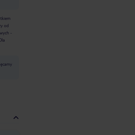
atkiem
ży od
owych -
Dla
chęcamy