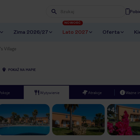
Pobi
Wpisz frazę, której szukasz
NOWOŚĆ
Zima 2026/27
Lato 2027
Oferta
Ki
's Village
POKAŻ NA MAPIE
Pokoje
Wyżywienie
Atrakcje
Ważne i
+
4