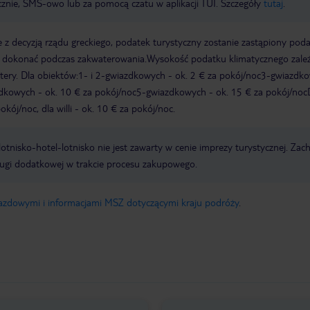
icznie, SMS-owo lub za pomocą czatu w aplikacji TUI. Szczegóły
tutaj
.
 z decyzją rządu greckiego, podatek turystyczny zostanie zastąpiony pod
y dokonać podczas zakwaterowania.Wysokość podatku klimatycznego zale
watery. Dla obiektów:1- i 2-gwiazdkowych - ok. 2 € za pokój/noc3-gwiazdk
zdkowych - ok. 10 € za pokój/noc5-gwiazdkowych - ok. 15 € za pokój/noc
kój/noc, dla willi - ok. 10 € za pokój/noc.
e lotnisko-hotel-lotnisko nie jest zawarty w cenie imprezy turystycznej. Za
ługi dodatkowej w trakcie procesu zakupowego.
jazdowymi i informacjami MSZ dotyczącymi kraju podróży
.