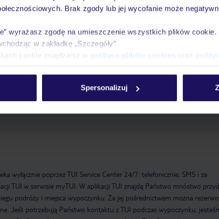
połecznościowych. Brak zgody lub jej wycofanie może negatywni
ie” wyrażasz zgodę na umieszczenie wszystkich plików cookie
wchodząc w zakładkę „Szczegóły”
ikach cookie znajdziesz w
polityce plików cookies
oraz
polity
cenie, parasole: w cenie
Spersonalizuj
Z
a wyłącznie poprzez TUI Service Center 24/7: telefonicznie, SMS i za
acji TUI w serwisie myTUI. W aplikacji TUI znajdą Państwo mnóstwo przy
biegu podróży i miejsca wypoczynku. Za jej pośrednictwem można rezerw
wne. Jeśli potrzebują Państwo kontaktu z TUI podczas wypoczynku, jeste