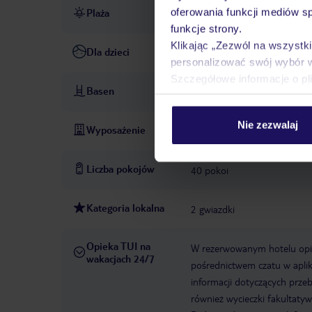
oferowania funkcji mediów s
Plaża
piaszczysta
funkcje strony.
Klikając „Zezwól na wszystk
Dla dzieci
łóżeczko dla dziecka: w cenie
personalizować swój wybór 
Szczegółowe informacje o pl
Basen
basen: zewnętrzny, leżaki: w 
Nie zezwalaj
Wyposażenie
recepcja
parking
Liczba pokojów
40 pokoi
Kategoria lokalna
2 gwiazdki
Opieka TUI na
W rezerwowanym hotelu opiek
wakacjach 24/7
pośrednictwem czatu w aplik
informacji dotyczących prze
również wycieczki fakultaty