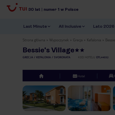
30
lat
|
numer
1
w Polsce
Last Minute
All Inclusive
Lato 2026
Strona główna
Wypoczynek
Grecja
Kefalonia
Bessie
Bessie's Village
GRECJA
KEFALONIA
SVORONATA
KOD HOTELU
EFL44032
Hotel
top
Previous slide