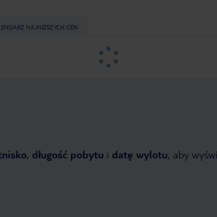
LENDARZ NAJNIŻSZYCH CEN
tnisko
,
długość pobytu
i
datę wylotu
, aby wyświe