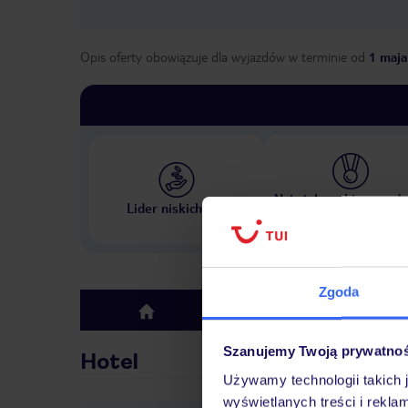
Opis oferty obowiązuje dla wyjazdów w terminie
od
1 maja
Największe biuro podr
Lider niskich cen
w Polsce
Zgoda
Hotel
top
Szanujemy Twoją prywatno
Hotel
Używamy technologii takich 
wyświetlanych treści i rekla