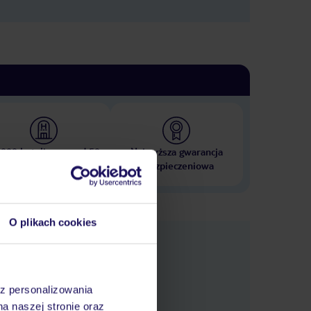
 000 hoteli w ponad 50
Najwyższa gwarancja
krajach
ubezpieczeniowa
O plikach cookies
nformacje
az personalizowania
na naszej stronie oraz