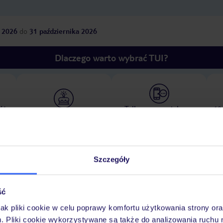
 2026
do
31 października 2026
Dlaczego warto wybrać TUI?
óży
Tylko u nas opieka na
10
30 lat w Polsce
wakacjach 24/7
Szczegóły
Pokoje
Wyżywienie
Atrakcje
Ważne i
ść
jak pliki cookie w celu poprawy komfortu użytkowania strony or
m. Pliki cookie wykorzystywane są także do analizowania ruchu 