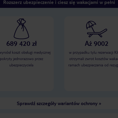
Rozszerz ubezpieczenie i ciesz się wakacjami w pełni
689 420 zł
Aż 9002
 wyniósł koszt obsługi medycznej
w przypadku tylu rezerwacji Kl
pokryty jednorazowo przez
otrzymali zwrot kosztów wakac
ubezpieczyciela
ramach ubezpieczenia od rezyg
Sprawdź szczegóły wariantów ochrony
»