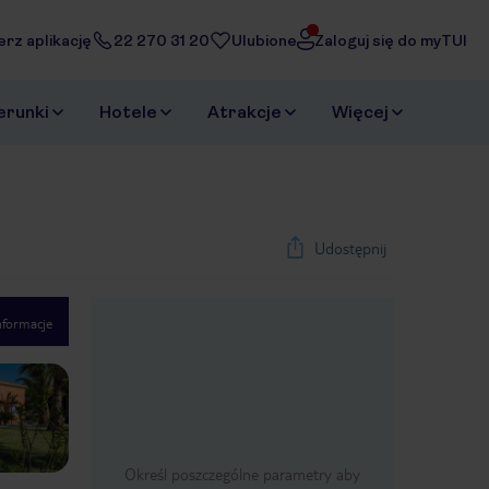
erz aplikację
22 270 31 20
Ulubione
Zaloguj się do myTUI
erunki
Hotele
Atrakcje
Więcej
Udostępnij
nformacje
1
/
10
Next slide
Określ poszczególne parametry aby