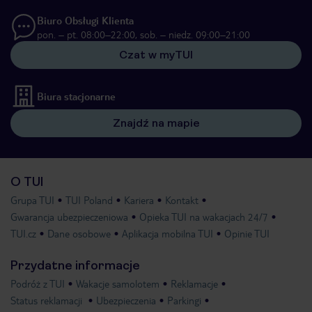
Biuro Obsługi Klienta
pon. – pt. 08:00–22:00, sob. – niedz. 09:00–21:00
Czat w myTUI
Biura stacjonarne
Znajdź na mapie
O TUI
Grupa TUI
TUI Poland
Kariera
Kontakt
Gwarancja ubezpieczeniowa
Opieka TUI na wakacjach 24/7
TUI.cz
Dane osobowe
Aplikacja mobilna TUI
Opinie TUI
Przydatne informacje
Podróż z TUI
Wakacje samolotem
Reklamacje
Status reklamacji
Ubezpieczenia
Parkingi