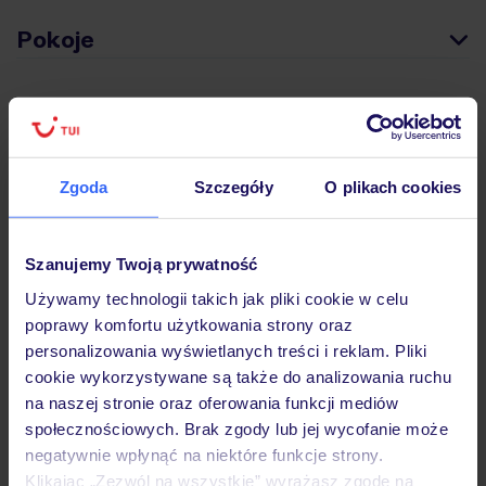
Pokoje
Wyżywienie
Zgoda
Szczegóły
O plikach cookies
Atrakcje
Szanujemy Twoją prywatność
Ważne informacje
Używamy technologii takich jak pliki cookie w celu
poprawy komfortu użytkowania strony oraz
personalizowania wyświetlanych treści i reklam. Pliki
Często zadawane pytania
cookie wykorzystywane są także do analizowania ruchu
na naszej stronie oraz oferowania funkcji mediów
Jak zmienić uczestników/osobę zgłaszającą?
społecznościowych. Brak zgody lub jej wycofanie może
Czy w Hotelu będzie przedstawiciel TUI?
negatywnie wpłynąć na niektóre funkcje strony.
Na jakiej podstawie i gdzie otrzymam karty
pokładowe/bilety lotnicze?
Klikając „Zezwól na wszystkie” wyrażasz zgodę na