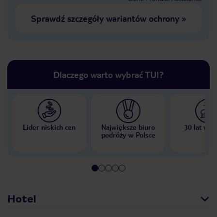
Sprawdź szczegóły wariantów ochrony
»
Dlaczego warto wybrać TUI?
Lider niskich cen
Największe biuro
30 lat w P
podróży w Polsce
Hotel