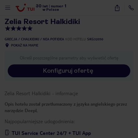
30
1
1
/
2
lat
|
numer
w Polsce
Zelia Resort Halkidiki
GRECJA
CHALKIDIKI
NEA POTIDEA
KOD HOTELU
SKG32050
POKAŻ NA MAPIE
Określ poszczególne parametry aby wyświetlić ofertę
Konfiguruj ofertę
Zelia Resort Halkidiki
-
informacje
Opis hotelu został przetłumaczony z języka angielskiego przez
narzędzie DeepL
Najpopularniejsze udogodnienia:
nute
TUI Service Center 24/7 + TUI App