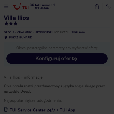
30
1
1
/
8
lat
|
numer
w Polsce
Villa Ilios
GRECJA
CHALKIDIKI
PEFKOCHORI
KOD HOTELU
SKG37029
POKAŻ NA MAPIE
Określ poszczególne parametry aby wyświetlić ofertę
Konfiguruj ofertę
Villa Ilios
-
informacje
Opis hotelu został przetłumaczony z języka angielskiego przez
narzędzie DeepL
Najpopularniejsze udogodnienia:
nute
TUI Service Center 24/7 + TUI App