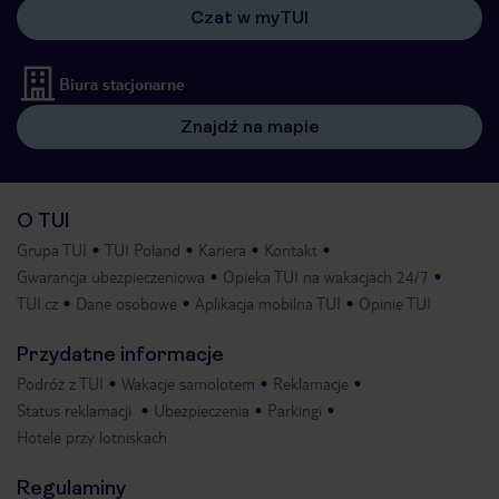
Czat w myTUI
Biura stacjonarne
Znajdź na mapie
O TUI
Grupa TUI
TUI Poland
Kariera
Kontakt
Gwarancja ubezpieczeniowa
Opieka TUI na wakacjach 24/7
TUI.cz
Dane osobowe
Aplikacja mobilna TUI
Opinie TUI
Przydatne informacje
Podróż z TUI
Wakacje samolotem
Reklamacje
Status reklamacji
Ubezpieczenia
Parkingi
Hotele przy lotniskach
Regulaminy