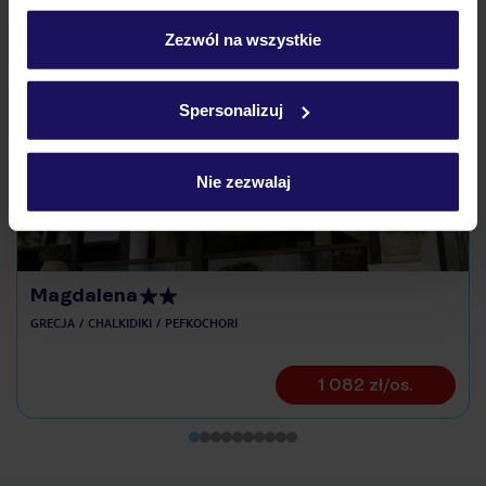
personalizować swój wybór wchodząc w zakładkę
„Szczegóły”
Zezwól na wszystkie
Szczegółowe informacje o plikach cookie znajdziesz
Odkryj inne hotele w pobliżu
w
polityce plików cookies
oraz
polityce prywatności
.
Spersonalizuj
ZALICZKA 25%
Nie zezwalaj
Magdalena
GRECJA
CHALKIDIKI
PEFKOCHORI
1 082 zł/os.