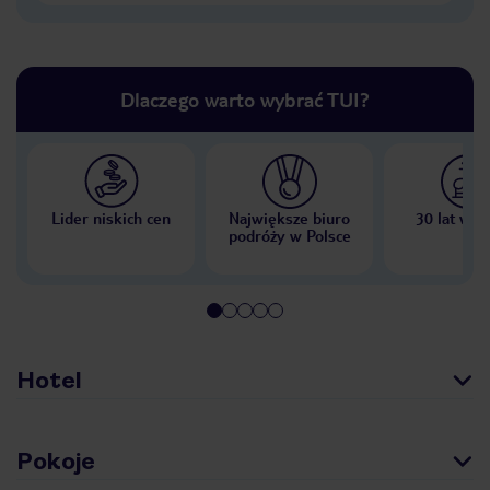
Dlaczego warto wybrać TUI?
Lider niskich cen
Największe biuro
30 lat w P
podróży w Polsce
Hotel
Pokoje