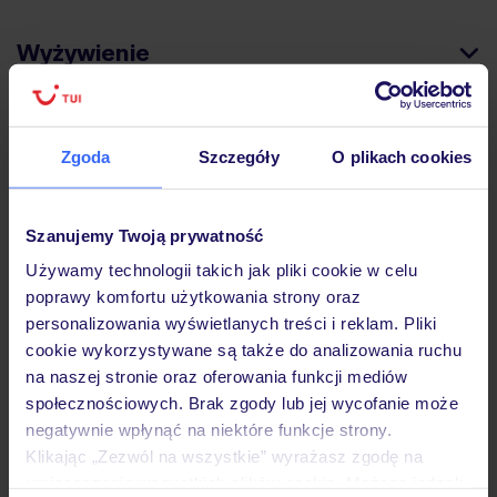
Wyżywienie
Atrakcje
Zgoda
Szczegóły
O plikach cookies
Ważne informacje
Szanujemy Twoją prywatność
Używamy technologii takich jak pliki cookie w celu
poprawy komfortu użytkowania strony oraz
Często zadawane pytania
personalizowania wyświetlanych treści i reklam. Pliki
cookie wykorzystywane są także do analizowania ruchu
Jak zmienić uczestników/osobę zgłaszającą?
na naszej stronie oraz oferowania funkcji mediów
Czy w Hotelu będzie przedstawiciel TUI?
społecznościowych. Brak zgody lub jej wycofanie może
Na jakiej podstawie i gdzie otrzymam karty
pokładowe/bilety lotnicze?
negatywnie wpłynąć na niektóre funkcje strony.
Klikając „Zezwól na wszystkie” wyrażasz zgodę na
Zobacz więcej
umieszczenie wszystkich plików cookie. Możesz jednak