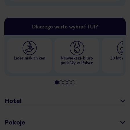
Dlaczego warto wybrać TUI?
Lider niskich cen
Największe biuro
30 lat w P
podróży w Polsce
Hotel
Pokoje