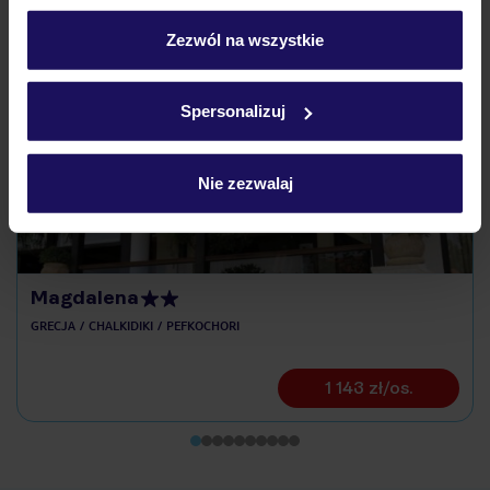
personalizować swój wybór wchodząc w zakładkę
„Szczegóły”
Zezwól na wszystkie
Szczegółowe informacje o plikach cookie znajdziesz
Odkryj inne hotele w pobliżu
w
polityce plików cookies
oraz
polityce prywatności
.
Spersonalizuj
ZALICZKA 25%
Nie zezwalaj
Magdalena
GRECJA
CHALKIDIKI
PEFKOCHORI
1 143 zł/os.