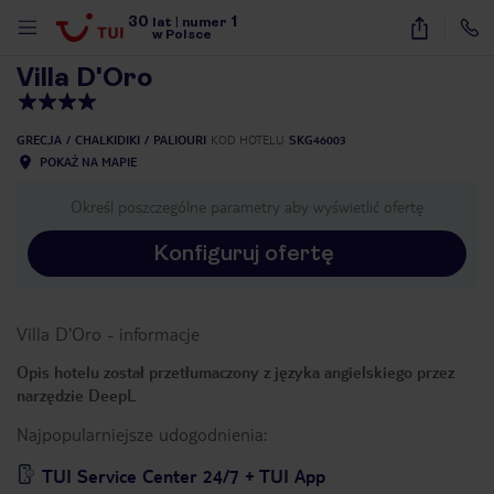
30
1
1
/
47
lat
|
numer
w Polsce
Villa D'Oro
GRECJA
CHALKIDIKI
PALIOURI
KOD HOTELU
SKG46003
POKAŻ NA MAPIE
Określ poszczególne parametry aby wyświetlić ofertę
Konfiguruj ofertę
Villa D'Oro
-
informacje
Opis hotelu został przetłumaczony z języka angielskiego przez
narzędzie DeepL
Najpopularniejsze udogodnienia:
nute
TUI Service Center 24/7 + TUI App