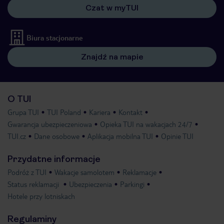
Czat w myTUI
Biura stacjonarne
Znajdź na mapie
O TUI
Grupa TUI
TUI Poland
Kariera
Kontakt
Gwarancja ubezpieczeniowa
Opieka TUI na wakacjach 24/7
TUI.cz
Dane osobowe
Aplikacja mobilna TUI
Opinie TUI
Przydatne informacje
Podróż z TUI
Wakacje samolotem
Reklamacje
Status reklamacji
Ubezpieczenia
Parkingi
Hotele przy lotniskach
Regulaminy