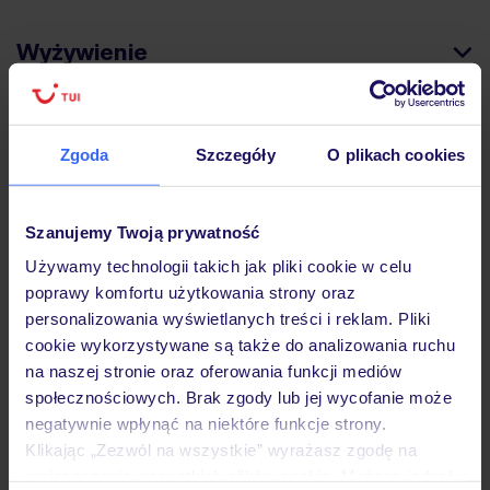
Wyżywienie
Atrakcje
Zgoda
Szczegóły
O plikach cookies
Ważne informacje
Szanujemy Twoją prywatność
Używamy technologii takich jak pliki cookie w celu
poprawy komfortu użytkowania strony oraz
Często zadawane pytania
personalizowania wyświetlanych treści i reklam. Pliki
cookie wykorzystywane są także do analizowania ruchu
Jak zmienić uczestników/osobę zgłaszającą?
na naszej stronie oraz oferowania funkcji mediów
Czy w Hotelu będzie przedstawiciel TUI?
społecznościowych. Brak zgody lub jej wycofanie może
Na jakiej podstawie i gdzie otrzymam karty
pokładowe/bilety lotnicze?
negatywnie wpłynąć na niektóre funkcje strony.
Klikając „Zezwól na wszystkie” wyrażasz zgodę na
Zobacz więcej
umieszczenie wszystkich plików cookie. Możesz jednak