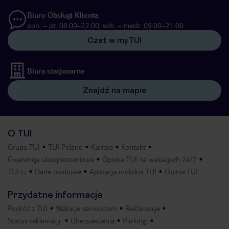
Biuro Obsługi Klienta
pon. – pt. 08:00–22:00, sob. – niedz. 09:00–21:00
Czat w myTUI
Biura stacjonarne
Znajdź na mapie
O TUI
Grupa TUI
TUI Poland
Kariera
Kontakt
Gwarancja ubezpieczeniowa
Opieka TUI na wakacjach 24/7
TUI.cz
Dane osobowe
Aplikacja mobilna TUI
Opinie TUI
Przydatne informacje
Podróż z TUI
Wakacje samolotem
Reklamacje
Status reklamacji
Ubezpieczenia
Parkingi