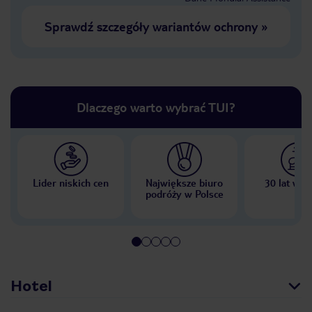
Sprawdź szczegóły wariantów ochrony
»
Dlaczego warto wybrać TUI?
Lider niskich cen
Największe biuro
30 lat w P
podróży w Polsce
Hotel