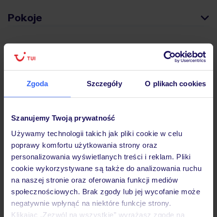
Pokoje
Wyżywienie
Zgoda
Szczegóły
O plikach cookies
Atrakcje
Szanujemy Twoją prywatność
Ważne informacje
Używamy technologii takich jak pliki cookie w celu
poprawy komfortu użytkowania strony oraz
personalizowania wyświetlanych treści i reklam. Pliki
Często zadawane pytania
cookie wykorzystywane są także do analizowania ruchu
na naszej stronie oraz oferowania funkcji mediów
Jak zmienić uczestników/osobę zgłaszającą?
społecznościowych. Brak zgody lub jej wycofanie może
Czy w Hotelu będzie przedstawiciel TUI?
negatywnie wpłynąć na niektóre funkcje strony.
Na jakiej podstawie i gdzie otrzymam karty
pokładowe/bilety lotnicze?
Klikając „Zezwól na wszystkie” wyrażasz zgodę na