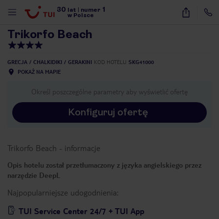
30
1
1
/
68
lat
|
numer
w Polsce
Trikorfo Beach
GRECJA
CHALKIDIKI
GERAKINI
KOD HOTELU
SKG41000
POKAŻ NA MAPIE
Określ poszczególne parametry aby wyświetlić ofertę
Konfiguruj ofertę
Trikorfo Beach
-
informacje
Opis hotelu został przetłumaczony z języka angielskiego przez
narzędzie DeepL
Najpopularniejsze udogodnienia:
nute
TUI Service Center 24/7 + TUI App