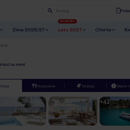
Pobi
Wpisz frazę, której szukasz
NOWOŚĆ
Zima 2026/27
Lato 2027
Oferta
Ki
anai
POKAŻ NA MAPIE
Pokoje
Wyżywienie
Atrakcje
Ważne i
+
42