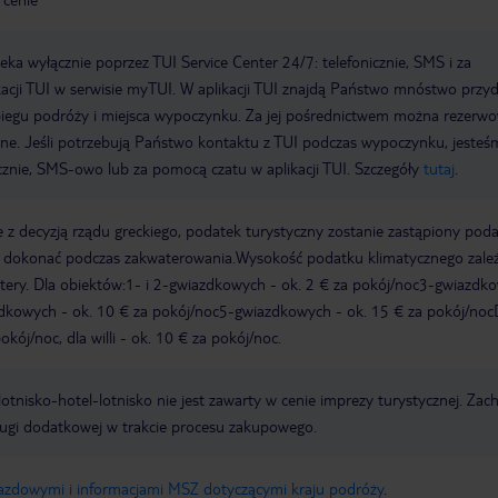
a wyłącznie poprzez TUI Service Center 24/7: telefonicznie, SMS i za
acji TUI w serwisie myTUI. W aplikacji TUI znajdą Państwo mnóstwo przy
biegu podróży i miejsca wypoczynku. Za jej pośrednictwem można rezerw
wne. Jeśli potrzebują Państwo kontaktu z TUI podczas wypoczynku, jeste
icznie, SMS-owo lub za pomocą czatu w aplikacji TUI. Szczegóły
tutaj
.
 z decyzją rządu greckiego, podatek turystyczny zostanie zastąpiony pod
y dokonać podczas zakwaterowania.Wysokość podatku klimatycznego zale
watery. Dla obiektów:1- i 2-gwiazdkowych - ok. 2 € za pokój/noc3-gwiazdk
zdkowych - ok. 10 € za pokój/noc5-gwiazdkowych - ok. 15 € za pokój/noc
kój/noc, dla willi - ok. 10 € za pokój/noc.
e lotnisko-hotel-lotnisko nie jest zawarty w cenie imprezy turystycznej. Za
ługi dodatkowej w trakcie procesu zakupowego.
jazdowymi i informacjami MSZ dotyczącymi kraju podróży
.