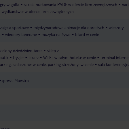
gry w golfa
szkoła nurkowania PADI: w ofercie firm zewnętrznych
nar
wędkarstwo: w ofercie firm zewnętrznych
zajęcia sportowe
międzynarodowe animacje dla dorosłych
wieczory
a
wieczory taneczne
muzyka na żywo
bilard w cenie
zielony dziedziniec, taras
sklep z
butik
fryzjer
lekarz
Wi-Fi, w całym hotelu: w cenie
terminal intern
arking, zadaszone: w cenie, parking strzeżony: w cenie
sala konferencyjn
Express, Maestro
 cenie