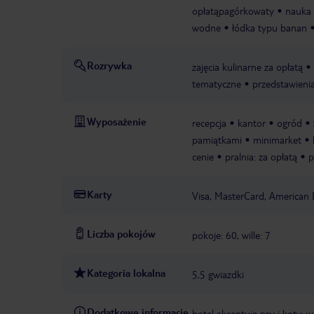
opłatąpagórkowaty
nauka 
wodne
łódka typu banan
Rozrywka
zajęcia kulinarne za opłatą
tematyczne
przedstawieni
Wyposażenie
recepcja
kantor
ogród
pamiątkami
minimarket
cenie
pralnia: za opłatą
p
Karty
Visa, MasterCard, American 
Liczba pokojów
pokoje: 60, wille: 7
Kategoria lokalna
5,5 gwiazdki
Dodatkowe informacje
hotel akceptuje psy i koty: w