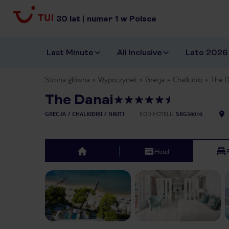
30
lat
|
numer
1
w Polsce
Last Minute
All Inclusive
Lato 2026
Strona główna
Wypoczynek
Grecja
Chalkidiki
The D
The Danai
GRECJA
CHALKIDIKI
NIKITI
KOD HOTELU
SKG38010
Hotel
top
Previous slide