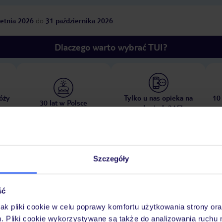
etnia 2026
do
31 października 2026
Dlaczego warto wybrać TUI?
óży
Tylko u nas opieka na
10
30 lat w Polsce
wakacjach 24/7
Szczegóły
Pokoje
Wyżywienie
Atrakcje
Ważne i
ść
jak pliki cookie w celu poprawy komfortu użytkowania strony or
m. Pliki cookie wykorzystywane są także do analizowania ruchu 
ubliczna (z częścią prywatną hotelu)
piaszczysta
schody prowadzące d