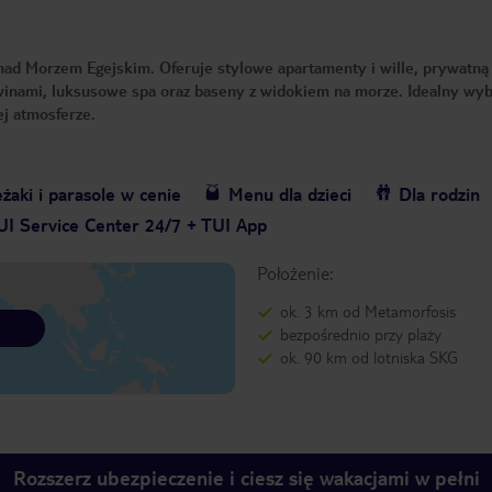
ad Morzem Egejskim. Oferuje stylowe apartamenty i wille, prywatną 
 winami, luksusowe spa oraz baseny z widokiem na morze. Idealny wyb
j atmosferze.
żaki i parasole w cenie
Menu dla dzieci
Dla rodzin
UI Service Center 24/7 + TUI App
Położenie:
ok. 3 km od Metamorfosis
bezpośrednio przy plaży
ok. 90 km od lotniska SKG
Rozszerz ubezpieczenie i ciesz się wakacjami w pełni