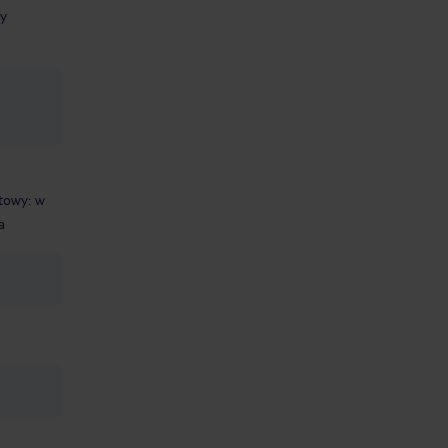
ty
etowy: w
a