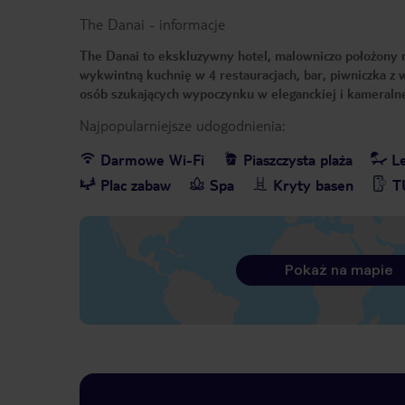
The Danai
-
informacje
The Danai to ekskluzywny hotel, malowniczo położony n
wykwintną kuchnię w 4 restauracjach, bar, piwniczka z
osób szukających wypoczynku w eleganckiej i kameralne
Najpopularniejsze udogodnienia:
Darmowe Wi-Fi
Piaszczysta plaża
Le
Plac zabaw
Spa
Kryty basen
T
Pokaż na mapie