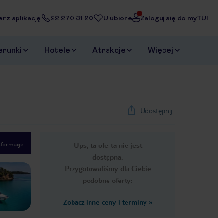
erz aplikację
22 270 31 20
Ulubione
Zaloguj się do myTUI
erunki
Hotele
Atrakcje
Więcej
Udostępnij
nformacje
Ups, ta oferta nie jest
1
/
48
dostępna.
Next slide
Przygotowaliśmy dla Ciebie
podobne oferty:
Zobacz inne ceny i terminy
»