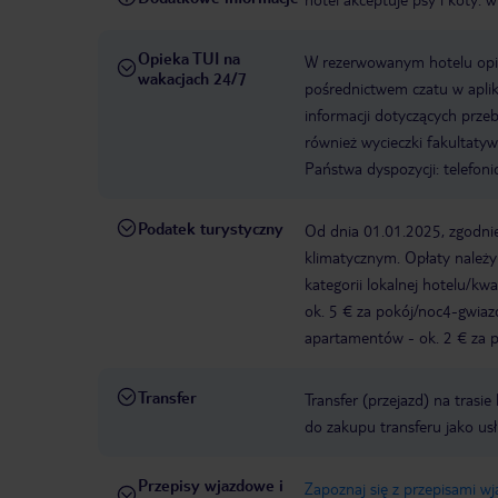
Opieka TUI na
W rezerwowanym hotelu opiek
wakacjach 24/7
pośrednictwem czatu w aplik
informacji dotyczących prze
również wycieczki fakultaty
Państwa dyspozycji: telefon
Podatek turystyczny
Od dnia 01.01.2025, zgodnie
klimatycznym. Opłaty należ
kategorii lokalnej hotelu/k
ok. 5 € za pokój/noc4-gwia
apartamentów - ok. 2 € za po
Transfer
Transfer (przejazd) na trasi
do zakupu transferu jako us
Przepisy wjazdowe i
Zapoznaj się z przepisami w