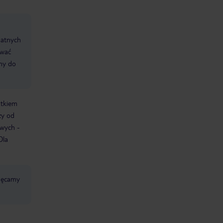
datnych
ować
śmy do
atkiem
ży od
owych -
Dla
chęcamy