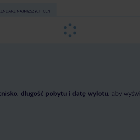
LENDARZ NAJNIŻSZYCH CEN
tnisko
,
długość pobytu
i
datę wylotu
, aby wyświe