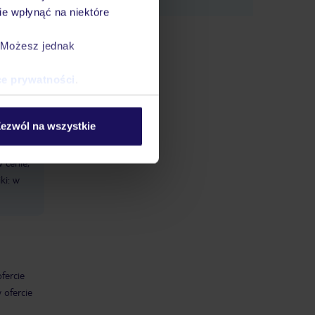
e wpłynąć na niektóre
. Możesz jednak
elek: w
łatą, na
ce prywatności
.
lub: od
w: od 1
ezwól na wszystkie
 cenie,
ki: w
ofercie
w ofercie