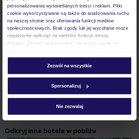
personalizowania wyświetlanych treści i reklam. Pliki
Atrakcje
cookie wykorzystywane są także do analizowania ruchu
na naszej stronie oraz oferowania funkcji mediów
społecznościowych. Brak zgody lub jej wycofanie może
Ważne informacje
negatywnie wpłynąć na niektóre funkcje strony.
Klikając „Zezwól na wszystkie” wyrażasz zgodę na
umieszczenie wszystkich plików cookie. Możesz jednak
Często zadawane pytania
personalizować swój wybór wchodząc w zakładkę
„Szczegóły”
Zezwól na wszystkie
Jak zmienić uczestników/osobę zgłaszającą?
Szczegółowe informacje o plikach cookie znajdziesz
Czy w Hotelu będzie przedstawiciel TUI?
w
polityce plików cookies
oraz
polityce prywatności
.
Na jakiej podstawie i gdzie otrzymam karty
Spersonalizuj
pokładowe/bilety lotnicze?
Zobacz więcej
Nie zezwalaj
Odkryj inne hotele w pobliżu