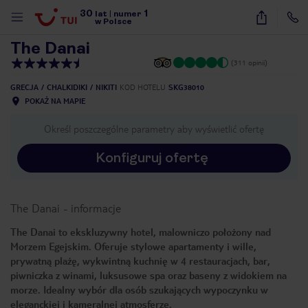
30
1
1
/
48
lat
|
numer
w Polsce
The Danai
(311 opinii)
GRECJA
CHALKIDIKI
NIKITI
KOD HOTELU
SKG38010
POKAŻ NA MAPIE
Określ poszczególne parametry aby wyświetlić ofertę
Konfiguruj ofertę
The Danai
-
informacje
The Danai to ekskluzywny hotel, malowniczo położony nad
Morzem Egejskim. Oferuje stylowe apartamenty i wille,
prywatną plażę, wykwintną kuchnię w 4 restauracjach, bar,
piwniczka z winami, luksusowe spa oraz baseny z widokiem na
morze. Idealny wybór dla osób szukających wypoczynku w
nute
eleganckiej i kameralnej atmosferze.