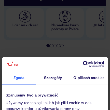
Lider niskich cen
Największe biuro
30 lat w P
podróży w Polsce
Hotel
Zgoda
Szczegóły
O plikach cookies
Pokoje
Szanujemy Twoją prywatność
Wyżywienie
Używamy technologii takich jak pliki cookie w celu
poprawy komfortu użytkowania strony oraz