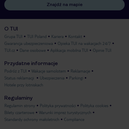
Znajdź na mapie
O TUI
Grupa TUI
TUI Poland
Kariera
Kontakt
Gwarancja ubezpieczeniowa
Opieka TUI na wakacjach 24/7
TUI.cz
Dane osobowe
Aplikacja mobilna TUI
Opinie TUI
Przydatne informacje
Podróż z TUI
Wakacje samolotem
Reklamacje
Status reklamacji
Ubezpieczenia
Parkingi
Hotele przy lotniskach
Regulaminy
Regulamin strony
Polityka prywatności
Polityka cookies
Bilety czarterowe
Warunki imprez turystycznych
Standardy ochrony małoletnich
Compliance