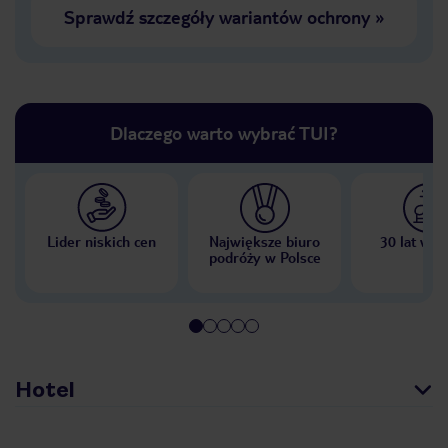
Sprawdź szczegóły wariantów ochrony
»
Dlaczego warto wybrać TUI?
Lider niskich cen
Największe biuro
30 lat w P
podróży w Polsce
Hotel