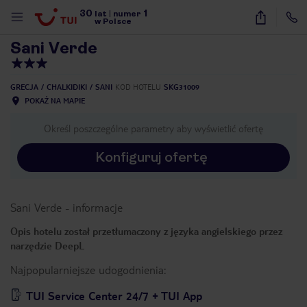
30
1
1
/
67
lat
|
numer
w Polsce
Sani Verde
GRECJA
CHALKIDIKI
SANI
KOD HOTELU
SKG31009
POKAŻ NA MAPIE
Określ poszczególne parametry aby wyświetlić ofertę
Konfiguruj ofertę
Sani Verde
-
informacje
Opis hotelu został przetłumaczony z języka angielskiego przez
narzędzie DeepL
Najpopularniejsze udogodnienia:
nute
TUI Service Center 24/7 + TUI App