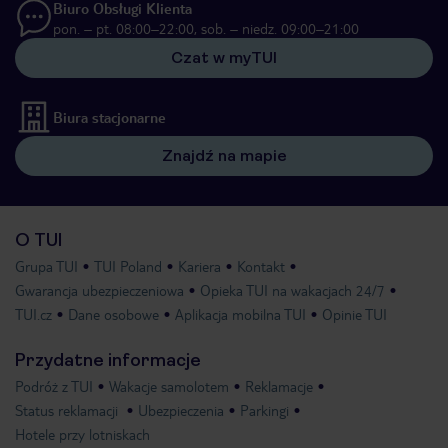
Biuro Obsługi Klienta
pon. – pt. 08:00–22:00, sob. – niedz. 09:00–21:00
Czat w myTUI
Biura stacjonarne
Znajdź na mapie
O TUI
Grupa TUI
TUI Poland
Kariera
Kontakt
Gwarancja ubezpieczeniowa
Opieka TUI na wakacjach 24/7
TUI.cz
Dane osobowe
Aplikacja mobilna TUI
Opinie TUI
Przydatne informacje
Podróż z TUI
Wakacje samolotem
Reklamacje
Status reklamacji
Ubezpieczenia
Parkingi
Hotele przy lotniskach