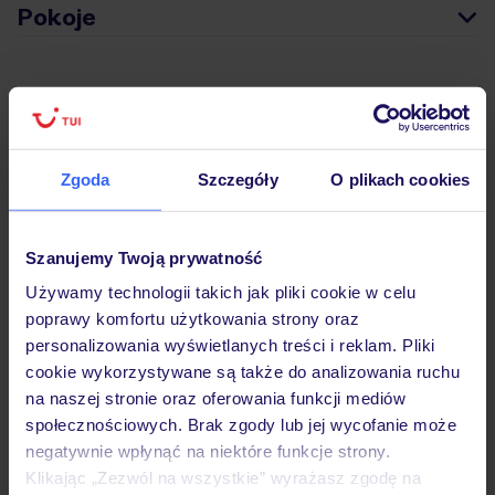
Pokoje
Wyżywienie
Atrakcje
Zgoda
Szczegóły
O plikach cookies
Szanujemy Twoją prywatność
Ważne informacje
Używamy technologii takich jak pliki cookie w celu
poprawy komfortu użytkowania strony oraz
personalizowania wyświetlanych treści i reklam. Pliki
Często zadawane pytania
cookie wykorzystywane są także do analizowania ruchu
Jak zmienić uczestników/osobę zgłaszającą?
na naszej stronie oraz oferowania funkcji mediów
Czy w Hotelu będzie przedstawiciel TUI?
społecznościowych. Brak zgody lub jej wycofanie może
Na jakiej podstawie i gdzie otrzymam karty
negatywnie wpłynąć na niektóre funkcje strony.
pokładowe/bilety lotnicze?
Klikając „Zezwól na wszystkie” wyrażasz zgodę na