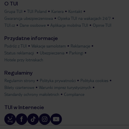
O TUI
Grupa TUI
TUI Poland
Kariera
Kontakt
Gwarancja ubezpieczeniowa
Opieka TUI na wakacjach 24/7
TUI.cz
Dane osobowe
Aplikacja mobilna TUI
Opinie TUI
Przydatne informacje
Podróż z TUI
Wakacje samolotem
Reklamacje
Status reklamacji
Ubezpieczenia
Parkingi
Hotele przy lotniskach
Regulaminy
Regulamin strony
Polityka prywatności
Polityka cookies
Bilety czarterowe
Warunki imprez turystycznych
Standardy ochrony małoletnich
Compliance
TUI w Internecie