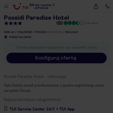
30
1
1
/
46
lat
|
numer
w Polsce
Possidi Paradise Hotel
(205 opinii)
GRECJA
CHALKIDIKI
POSSIDI
KOD HOTELU
SKG43020
POKAŻ NA MAPIE
Określ poszczególne parametry aby wyświetlić ofertę
Konfiguruj ofertę
Possidi Paradise Hotel
-
informacje
Opis hotelu został przetłumaczony z języka angielskiego przez
narzędzie DeepL
Najpopularniejsze udogodnienia:
nute
TUI Service Center 24/7 + TUI App