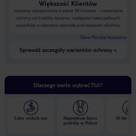
Większość Klientów
rozszerza ubezpieczenia o pakiet All Inclusive - rozszerzenie
ochrony od kosztów leczenia i następstw nieszczęśliwych
wypadków o zdarzenia zaistniałe pod wpływem alkoholu
Dane Mondial Assistance
Sprawdź szczegóły wariantów ochrony
»
Dlaczego warto wybrać TUI?
Lider niskich cen
Największe biuro
30 lat w P
podróży w Polsce