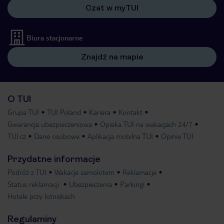
Czat w myTUI
Biura stacjonarne
Znajdź na mapie
O TUI
Grupa TUI
TUI Poland
Kariera
Kontakt
Gwarancja ubezpieczeniowa
Opieka TUI na wakacjach 24/7
TUI.cz
Dane osobowe
Aplikacja mobilna TUI
Opinie TUI
Przydatne informacje
Podróż z TUI
Wakacje samolotem
Reklamacje
Status reklamacji
Ubezpieczenia
Parkingi
Hotele przy lotniskach
Regulaminy