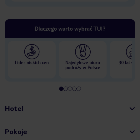
Dlaczego warto wybrać TUI?
Lider niskich cen
Największe biuro
30 lat w P
podróży w Polsce
Hotel
Pokoje