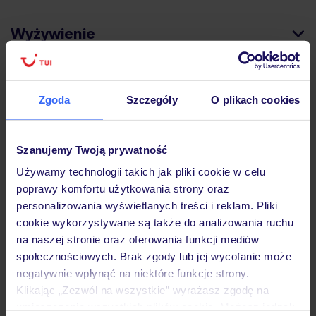
Wyżywienie
Atrakcje
Zgoda
Szczegóły
O plikach cookies
Ważne informacje
Szanujemy Twoją prywatność
Używamy technologii takich jak pliki cookie w celu
poprawy komfortu użytkowania strony oraz
Często zadawane pytania
personalizowania wyświetlanych treści i reklam. Pliki
cookie wykorzystywane są także do analizowania ruchu
Jak zmienić uczestników/osobę zgłaszającą?
na naszej stronie oraz oferowania funkcji mediów
Czy w Hotelu będzie przedstawiciel TUI?
społecznościowych. Brak zgody lub jej wycofanie może
Na jakiej podstawie i gdzie otrzymam karty
pokładowe/bilety lotnicze?
negatywnie wpłynąć na niektóre funkcje strony.
Klikając „Zezwól na wszystkie” wyrażasz zgodę na
Zobacz więcej
umieszczenie wszystkich plików cookie. Możesz jednak