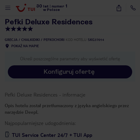
30
1
1
/
42
lat
|
numer
w Polsce
Pefki Deluxe Residences
GRECJA
CHALKIDIKI
PEFKOCHORI
KOD HOTELU
SKG37014
POKAŻ NA MAPIE
Określ poszczególne parametry aby wyświetlić ofertę
Konfiguruj ofertę
Pefki Deluxe Residences
-
informacje
Opis hotelu został przetłumaczony z języka angielskiego przez
narzędzie DeepL
Najpopularniejsze udogodnienia:
nute
TUI Service Center 24/7 + TUI App