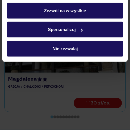
personalizować swój wybór wchodząc w zakładkę
„Szczegóły”
Zezwól na wszystkie
Szczegółowe informacje o plikach cookie znajdziesz
Odkryj inne hotele w pobliżu
w
polityce plików cookies
oraz
polityce prywatności
.
Spersonalizuj
ZALICZKA 25%
Nie zezwalaj
Magdalena
GRECJA
CHALKIDIKI
PEFKOCHORI
1 130 zł/os.