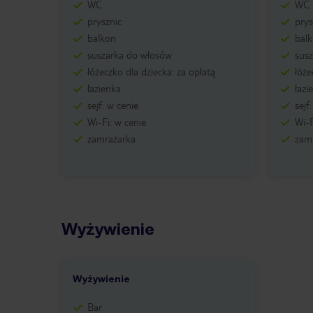
WC
WC
prysznic
prys
balkon
bal
suszarka do włosów
sus
łóżeczko dla dziecka: za opłatą
łóże
łazienka
łazi
sejf: w cenie
sejf
Wi-Fi: w cenie
Wi-F
zamrażarka
zam
Wyżywienie
Wyżywienie
Bar