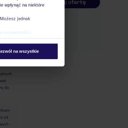
Konfiguruj ofertę
e wpłynąć na niektóre
. Możesz jednak
czna
ce prywatności
.
ezwól na wszystkie
datnych
ować
śmy do
atkiem
ży od
owych -