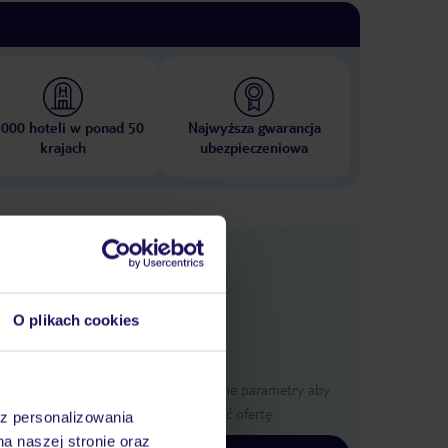
 000 hoteli w ponad 50
Najwyższa gwarancja
krajach
ubezpieczeniowa
nformacje
O plikach cookies
Określ poszczególne parametry aby
wyświetlić ofertę
az personalizowania
na naszej stronie oraz