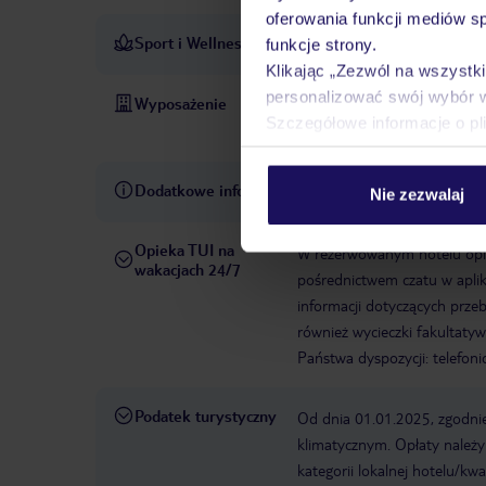
oferowania funkcji mediów s
Sport i Wellness
Dla dorosłych organizowany
funkcje strony.
Klikając „Zezwól na wszystk
personalizować swój wybór 
Wyposażenie
Całodobowa recepcja
WLAN
Szczegółowe informacje o pl
liczba pokoi: 36
Metody pła
Dodatkowe informacje
Hotel Europe
Nie zezwalaj
Opieka TUI na
W rezerwowanym hotelu opiek
wakacjach 24/7
pośrednictwem czatu w aplik
informacji dotyczących prze
również wycieczki fakultaty
Państwa dyspozycji: telefon
Podatek turystyczny
Od dnia 01.01.2025, zgodnie
klimatycznym. Opłaty należ
kategorii lokalnej hotelu/k