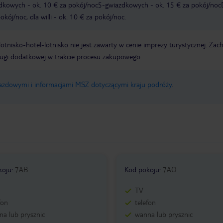
zdkowych - ok. 10 € za pokój/noc5-gwiazdkowych - ok. 15 € za pokój/noc
kój/noc, dla willi - ok. 10 € za pokój/noc.
e lotnisko-hotel-lotnisko nie jest zawarty w cenie imprezy turystycznej. Za
ługi dodatkowej w trakcie procesu zakupowego.
jazdowymi i informacjami MSZ dotyczącymi kraju podróży
.
koju
:
7AB
Kod pokoju
:
7AO
TV
fon
telefon
a lub prysznic
wanna lub prysznic