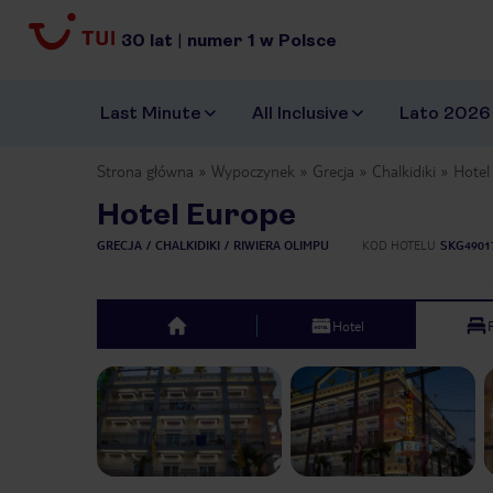
30
lat
|
numer
1
w Polsce
Last Minute
All Inclusive
Lato 2026
Strona główna
Wypoczynek
Grecja
Chalkidiki
Hotel
Hotel Europe
GRECJA
CHALKIDIKI
RIWIERA OLIMPU
KOD HOTELU
SKG4901
Hotel
top
Previous slide