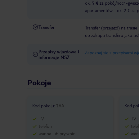
ok. 5 € za pokój/noc4-gwia
apartamentów - ok. 2 € za po
Transfer
Transfer (przejazd) na trasi
do zakupu transferu jako us
Przepisy wjazdowe i
Zapoznaj się z przepisami w
informacje MSZ
Pokoje
Kod pokoju
:
7AA
Kod po
TV
TV
telefon
tele
wanna lub prysznic
wann