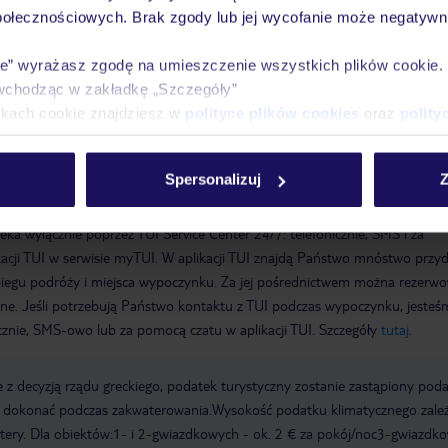
połecznościowych. Brak zgody lub jej wycofanie może negatywni
 jest program rozrywkowy. Wypożyczalnia rowerów
ie” wyrażasz zgodę na umieszczenie wszystkich plików cookie
wchodząc w zakładkę „Szczegóły”
/WiFi w hotelu
Winda
Liczba wind: 1
Room service: za opłatą
Łą
ikach cookie znajdziesz w
polityce plików cookies
oraz
polity
tności: Mastercard, Visa
Kategoria krajowa: 3,5 gwiazdki
Spersonalizuj
Z
a wyłącznie poprzez TUI Service Center 24/7: telefonicznie, SMS i za
acji TUI w serwisie myTUI. W aplikacji TUI znajdą Państwo mnóstwo przy
biegu podróży i miejsca wypoczynku. Za jej pośrednictwem można rezerw
wne. Jeśli potrzebują Państwo kontaktu z TUI podczas wypoczynku, jeste
icznie, SMS-owo lub za pomocą czatu w aplikacji TUI. Szczegóły
tutaj
.
 z decyzją rządu greckiego, podatek turystyczny zostanie zastąpiony pod
y dokonać podczas zakwaterowania.Wysokość podatku klimatycznego zale
watery. Dla obiektów:1- i 2-gwiazdkowych - ok. 2 € za pokój/noc3-gwiazdk