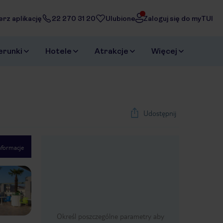
erz aplikację
22 270 31 20
Ulubione
Zaloguj się do myTUI
erunki
Hotele
Atrakcje
Więcej
Udostępnij
nformacje
1
/
24
Next slide
Określ poszczególne parametry aby