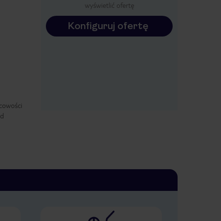
wyświetlić ofertę
Konfiguruj ofertę
scowości
od