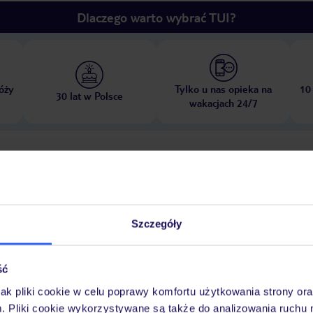
Dlaczego warto wybrać TUI?
óży
Tylko u nas opieka na
10
30 lat w Polsce
wakacjach 24/7
Pokoje
Wyżywienie
Atrakcje
Ważne i
Szczegóły
lub nocny
ść
jak pliki cookie w celu poprawy komfortu użytkowania strony or
m. Pliki cookie wykorzystywane są także do analizowania ruchu 