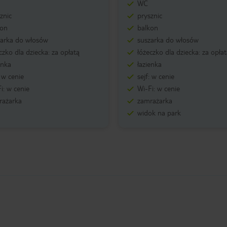
WC
znic
prysznic
kon
balkon
zarka do włosów
suszarka do włosów
czko dla dziecka: za opłatą
łóżeczko dla dziecka: za opła
enka
łazienka
: w cenie
sejf: w cenie
i: w cenie
Wi-Fi: w cenie
rażarka
zamrażarka
widok na park