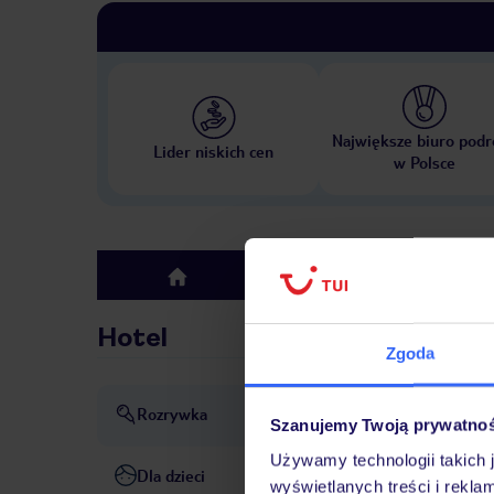
Największe biuro podr
Lider niskich cen
w Polsce
Hotel
top
Hotel
Zgoda
Rozrywka
Animacja
dyskoteka lub k
Szanujemy Twoją prywatno
Używamy technologii takich 
Dla dzieci
Łóżeczko: bez opłat
wyświetlanych treści i rekla