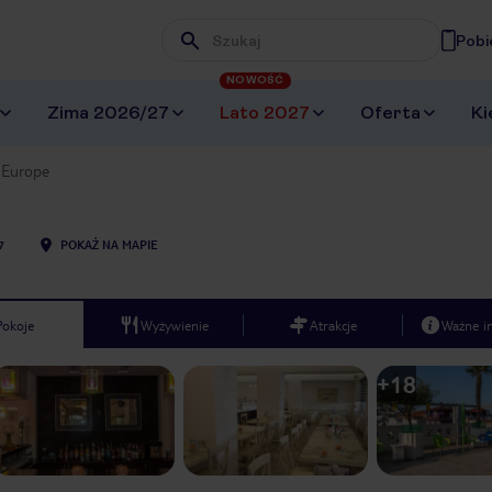
Pobi
Wpisz frazę, której szukasz
NOWOŚĆ
Zima 2026/27
Lato 2027
Oferta
Ki
 Europe
7
POKAŻ NA MAPIE
Pokoje
Wyżywienie
Atrakcje
Ważne i
+
18