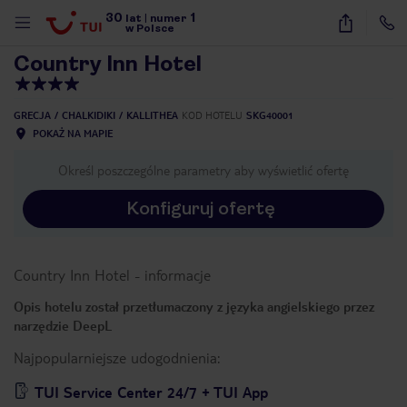
30
1
1
/
44
lat
|
numer
w Polsce
Country Inn Hotel
GRECJA
CHALKIDIKI
KALLITHEA
KOD HOTELU
SKG40001
POKAŻ NA MAPIE
Określ poszczególne parametry aby wyświetlić ofertę
Konfiguruj ofertę
Country Inn Hotel
-
informacje
Opis hotelu został przetłumaczony z języka angielskiego przez
narzędzie DeepL
Najpopularniejsze udogodnienia:
nute
TUI Service Center 24/7 + TUI App