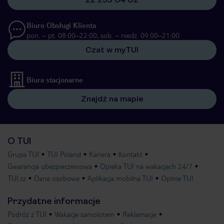
Biuro Obsługi Klienta
pon. – pt. 08:00–22:00, sob. – niedz. 09:00–21:00
Czat w myTUI
Biura stacjonarne
Znajdź na mapie
O TUI
Grupa TUI
TUI Poland
Kariera
Kontakt
Gwarancja ubezpieczeniowa
Opieka TUI na wakacjach 24/7
TUI.cz
Dane osobowe
Aplikacja mobilna TUI
Opinie TUI
Przydatne informacje
Podróż z TUI
Wakacje samolotem
Reklamacje