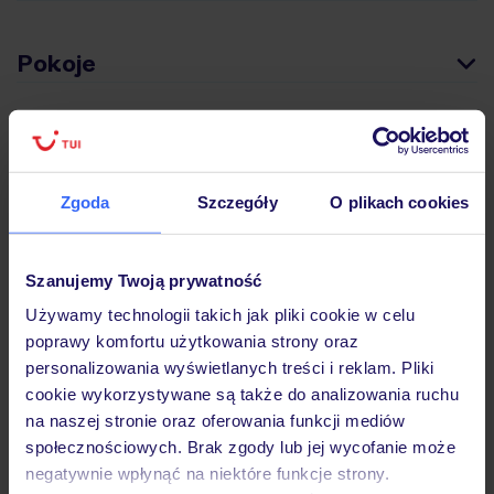
Pokoje
Wyżywienie
Zgoda
Szczegóły
O plikach cookies
Atrakcje
Szanujemy Twoją prywatność
Ważne informacje
Używamy technologii takich jak pliki cookie w celu
poprawy komfortu użytkowania strony oraz
personalizowania wyświetlanych treści i reklam. Pliki
cookie wykorzystywane są także do analizowania ruchu
Często zadawane pytania
na naszej stronie oraz oferowania funkcji mediów
Jak zmienić uczestników/osobę zgłaszającą?
społecznościowych. Brak zgody lub jej wycofanie może
Czy w Hotelu będzie przedstawiciel TUI?
negatywnie wpłynąć na niektóre funkcje strony.