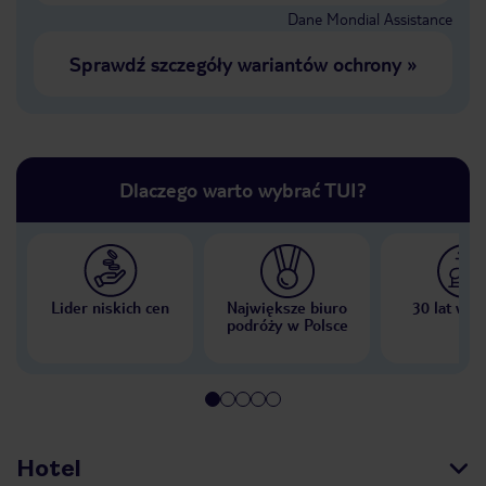
Dane Mondial Assistance
Sprawdź szczegóły wariantów ochrony
»
Dlaczego warto wybrać TUI?
Lider niskich cen
Największe biuro
30 lat w P
podróży w Polsce
Hotel