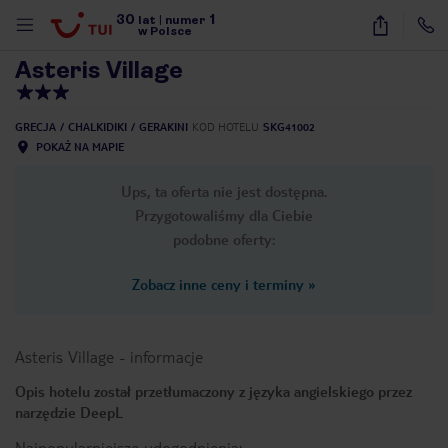
30
1
1
/
40
lat
|
numer
w Polsce
Asteris Village
GRECJA
CHALKIDIKI
GERAKINI
KOD HOTELU
SKG41002
POKAŻ NA MAPIE
Ups, ta oferta nie jest dostępna.
Przygotowaliśmy dla Ciebie
podobne oferty:
Zobacz inne ceny i terminy
»
Asteris Village
-
informacje
Opis hotelu został przetłumaczony z języka angielskiego przez
narzędzie DeepL
nute
Najpopularniejsze udogodnienia: