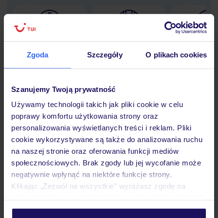
Lider niskich cen
Największe biuro
30 lat w P
podróży w Polsce
Zgoda
Szczegóły
O plikach cookies
Szanujemy Twoją prywatność
Używamy technologii takich jak pliki cookie w celu
Hotel
poprawy komfortu użytkowania strony oraz
personalizowania wyświetlanych treści i reklam. Pliki
cookie wykorzystywane są także do analizowania ruchu
Pokoje
na naszej stronie oraz oferowania funkcji mediów
społecznościowych. Brak zgody lub jej wycofanie może
negatywnie wpłynąć na niektóre funkcje strony.
Wyżywienie
Klikając „Zezwól na wszystkie” wyrażasz zgodę na
umieszczenie wszystkich plików cookie. Możesz jednak
personalizować swój wybór wchodząc w zakładkę