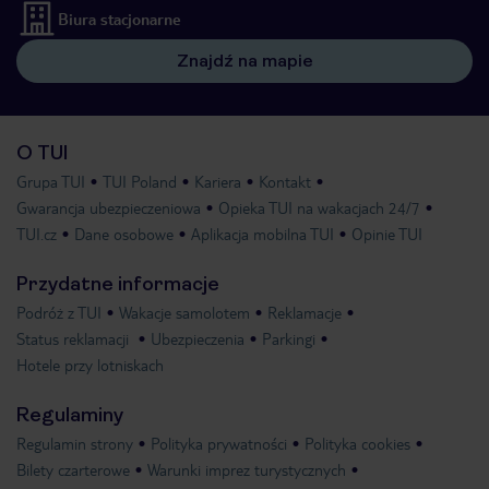
Biura stacjonarne
Znajdź na mapie
O TUI
Grupa TUI
TUI Poland
Kariera
Kontakt
Gwarancja ubezpieczeniowa
Opieka TUI na wakacjach 24/7
TUI.cz
Dane osobowe
Aplikacja mobilna TUI
Opinie TUI
Przydatne informacje
Podróż z TUI
Wakacje samolotem
Reklamacje
Status reklamacji
Ubezpieczenia
Parkingi
Hotele przy lotniskach
Regulaminy
Regulamin strony
Polityka prywatności
Polityka cookies
Bilety czarterowe
Warunki imprez turystycznych