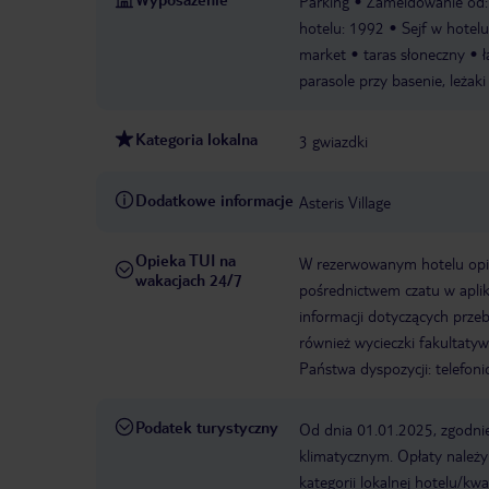
Parking
Zameldowanie od:
hotelu: 1992
Sejf w hotelu
market
taras słoneczny
ł
parasole przy basenie, leżaki
Kategoria lokalna
3 gwiazdki
Dodatkowe informacje
Asteris Village
Opieka TUI na
W rezerwowanym hotelu opiek
wakacjach 24/7
pośrednictwem czatu w aplik
informacji dotyczących prze
również wycieczki fakultaty
Państwa dyspozycji: telefon
Podatek turystyczny
Od dnia 01.01.2025, zgodnie
klimatycznym. Opłaty należ
kategorii lokalnej hotelu/k