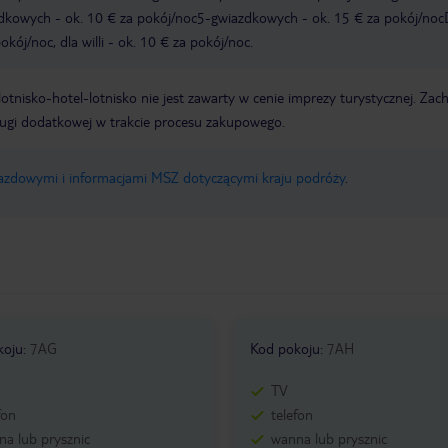
zdkowych - ok. 10 € za pokój/noc5-gwiazdkowych - ok. 15 € za pokój/noc
kój/noc, dla willi - ok. 10 € za pokój/noc.
e lotnisko-hotel-lotnisko nie jest zawarty w cenie imprezy turystycznej. Za
ługi dodatkowej w trakcie procesu zakupowego.
jazdowymi i informacjami MSZ dotyczącymi kraju podróży
.
koju
:
7AG
Kod pokoju
:
7AH
TV
fon
telefon
a lub prysznic
wanna lub prysznic