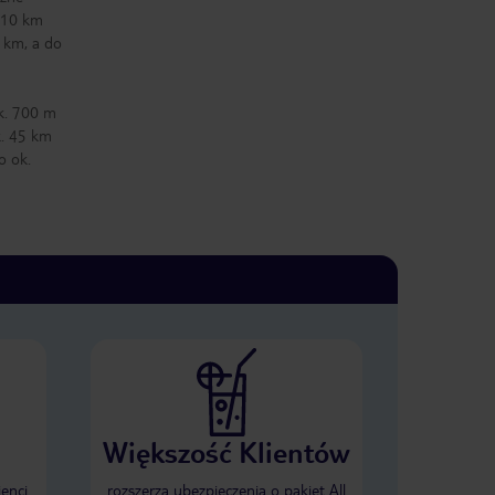
o 10 km
 km, a do
k. 700 m
k. 45 km
o ok.
Większość Klientów
ienci
rozszerza ubezpieczenia o pakiet All