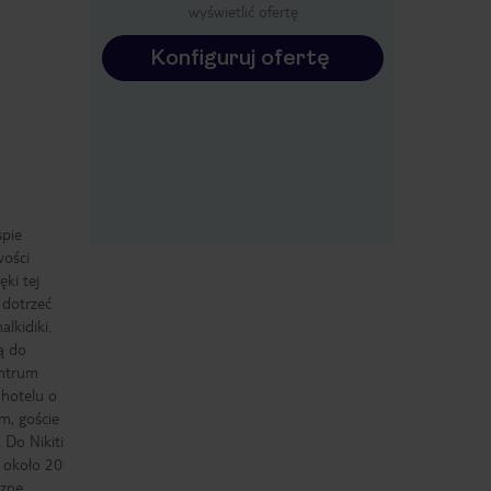
wyświetlić ofertę
Konfiguruj ofertę
spie
wości
ęki tej
 dotrzeć
lkidiki.
ą do
entrum
 hotelu o
m, goście
. Do Nikiti
o około 20
czne