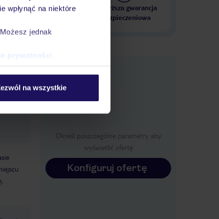
 000 hoteli w ponad 50
Najwyższa gwarancja
e wpłynąć na niektóre
krajach
ubezpieczeniowa
. Możesz jednak
ce prywatności
.
nformacje
ezwól na wszystkie
Określ poszczególne parametry aby
wyświetlić ofertę
asie
Konfiguruj ofertę
miejscu
,