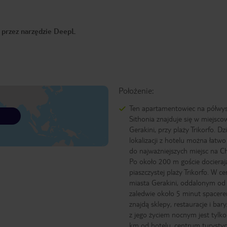
o przez narzędzie DeepL
Położenie:
Ten apartamentowiec na półwy
Sithonia znajduje się w miejsco
Gerakini, przy plaży Trikorfo. Dzi
lokalizacji z hotelu można łatwo
do najważniejszych miejsc na Cha
Po około 200 m goście docieraj
piaszczystej plaży Trikorfo. W c
miasta Gerakini, oddalonym od
zaledwie około 5 minut spacere
znajdą sklepy, restauracje i bary
z jego życiem nocnym jest tylk
km od hotelu, centrum turysty