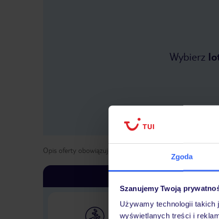
Wybierz
lo
Opis oferty obowiązuje dla wyjazdów w terminie
od
20 kwi
Zgoda
Szanujemy Twoją prywatno
Używamy technologii takich 
wyświetlanych treści i rekla