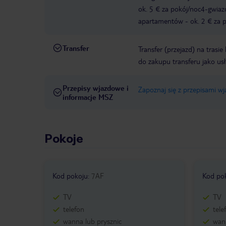
ok. 5 € za pokój/noc4-gwia
apartamentów - ok. 2 € za po
Transfer
Transfer (przejazd) na trasi
do zakupu transferu jako us
Przepisy wjazdowe i
Zapoznaj się z przepisami w
informacje MSZ
Pokoje
Kod pokoju
:
7AF
Kod po
TV
TV
telefon
tele
wanna lub prysznic
wann