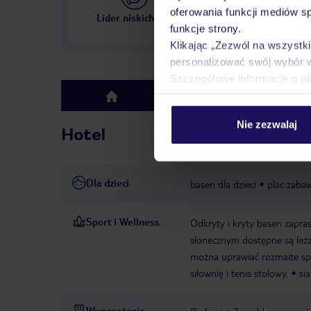
Największe biuro podr
oferowania funkcji mediów s
Lider niskich cen
w Polsce
funkcje strony.
Klikając „Zezwól na wszystk
personalizować swój wybór 
Szczegółowe informacje o pl
Hotel
top
Nie zezwalaj
Hotel
Dla dzieci
basen dla dzieci
plac zaba
Sport i Wellness
Odkryty i kryty basen zapras
słonecznym dostępne są leża
można uprawiać rozmaite spo
siłownię i tenis stołowy.
si
Wyposażenie