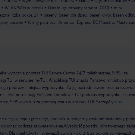
 15:00:00
Wymeldowanie do: 11:00:00
Garaż
Ogród: bezpłatnie
O
WLAN/WiFi w hotelu
Ostatni gruntowny remont: 2019
mini
ączna liczba pokoi: 21
baseny: basen dla dzieci, basen kryty, basen odkry
 przy basenie
formy płatności: American Express, EC Maestro, Mastercar
a wyłącznie poprzez TUI Service Center 24/7: telefonicznie, SMS i za
acji TUI w serwisie myTUI. W aplikacji TUI znajdą Państwo mnóstwo przy
biegu podróży i miejsca wypoczynku. Za jej pośrednictwem można rezerw
wne. Jeśli potrzebują Państwo kontaktu z TUI podczas wypoczynku, jeste
icznie, SMS-owo lub za pomocą czatu w aplikacji TUI. Szczegóły
tutaj
.
 z decyzją rządu greckiego, podatek turystyczny zostanie zastąpiony pod
y dokonać podczas zakwaterowania.Wysokość podatku klimatycznego zale
watery. Dla obiektów:1- i 2-gwiazdkowych - ok. 2 € za pokój/noc3-gwiazdk