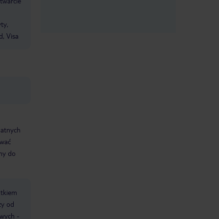
twarcie
ty,
d, Visa
datnych
ować
śmy do
atkiem
ży od
owych -