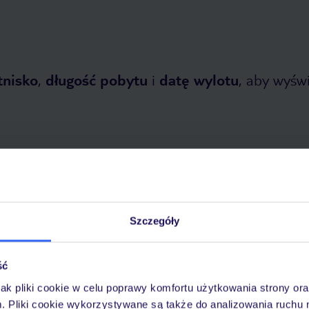
tnisko
,
długość pobytu
i
datę wylotu
, aby wyświe
etnia 2026
do
31 października 2026
Szczegóły
Dlaczego warto wybrać TUI?
ść
jak pliki cookie w celu poprawy komfortu użytkowania strony or
m. Pliki cookie wykorzystywane są także do analizowania ruchu 