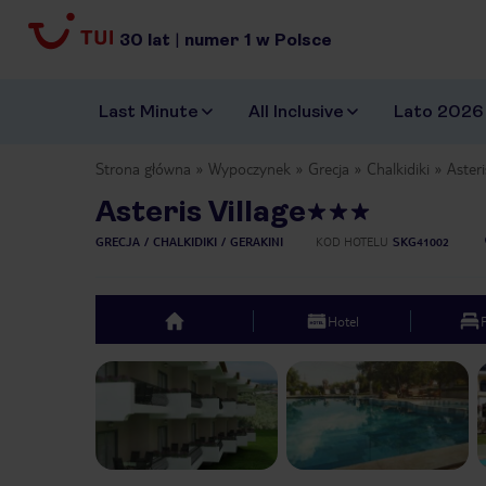
30
lat
|
numer
1
w Polsce
Last Minute
All Inclusive
Lato 2026
Strona główna
Wypoczynek
Grecja
Chalkidiki
Asteri
Asteris Village
GRECJA
CHALKIDIKI
GERAKINI
KOD HOTELU
SKG41002
Hotel
top
Previous slide