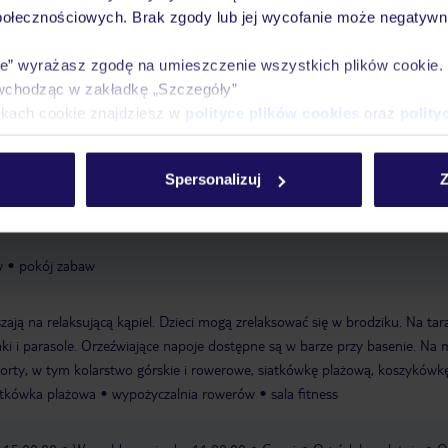
óży
Tylko u nas opieka na
10
połecznościowych. Brak zgody lub jej wycofanie może negatywni
30 lat w Polsce
wakacjach 24/7
ie” wyrażasz zgodę na umieszczenie wszystkich plików cookie
wchodząc w zakładkę „Szczegóły”
ikach cookie znajdziesz w
polityce plików cookies
oraz
polity
Pokoje
Wyżywienie
Atrakcje
Ważne i
Spersonalizuj
Z
w
pokój zabaw
zają na relaksującą kąpiel. Dzieci mogą zrelaksować się w brodziku. Na tar
ki i parasole. Orzeźwiające napoje dostępne są w barze przy basenie. Na 
rty, w tym kolarstwo górskie i rowerowe, siatkówkę plażową, koszykówkę
atkówka plażowa
wypożyczalnia rowerów
sala fitness