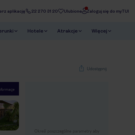
erz aplikację
22 270 31 20
Ulubione
Zaloguj się do myTUI
erunki
Hotele
Atrakcje
Więcej
Udostępnij
nformacje
1
/
40
Next slide
Określ poszczególne parametry aby