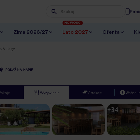
Pobi
Wpisz frazę, której szukasz
NOWOŚĆ
Zima 2026/27
Lato 2027
Oferta
Ki
s Village
POKAŻ NA MAPIE
Pokoje
Wyżywienie
Atrakcje
Ważne i
+
34