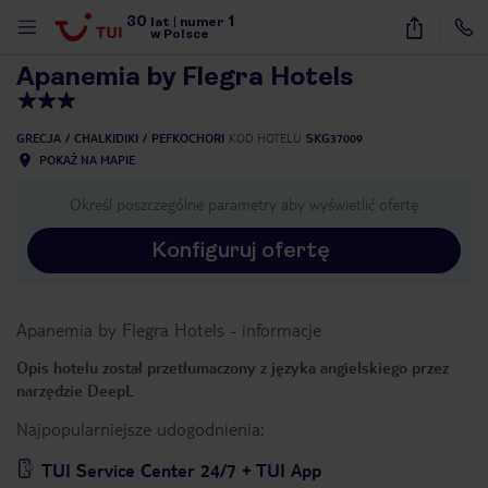
30
1
1
/
19
lat
|
numer
w Polsce
Apanemia by Flegra Hotels
GRECJA
CHALKIDIKI
PEFKOCHORI
KOD HOTELU
SKG37009
POKAŻ NA MAPIE
Określ poszczególne parametry aby wyświetlić ofertę
Konfiguruj ofertę
Apanemia by Flegra Hotels
-
informacje
Opis hotelu został przetłumaczony z języka angielskiego przez
narzędzie DeepL
Najpopularniejsze udogodnienia:
nute
TUI Service Center 24/7 + TUI App