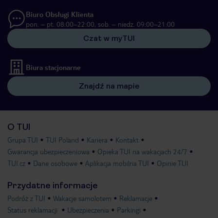
Biuro Obsługi Klienta
pon. – pt. 08:00–22:00, sob. – niedz. 09:00–21:00
Czat w myTUI
Biura stacjonarne
Znajdź na mapie
O TUI
Grupa TUI
TUI Poland
Kariera
Kontakt
Gwarancja ubezpieczeniowa
Opieka TUI na wakacjach 24/7
TUI.cz
Dane osobowe
Aplikacja mobilna TUI
Opinie TUI
Przydatne informacje
Podróż z TUI
Wakacje samolotem
Reklamacje
Status reklamacji
Ubezpieczenia
Parkingi