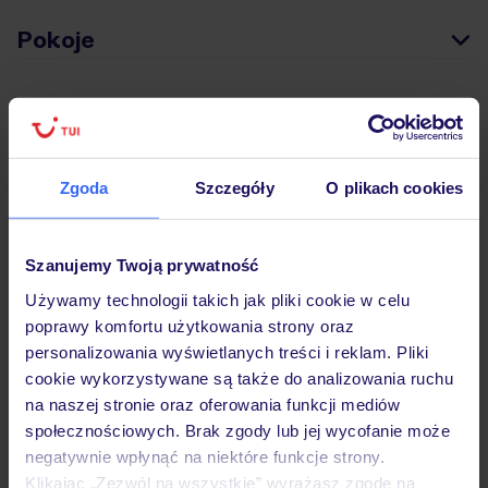
Pokoje
Wyżywienie
Zgoda
Szczegóły
O plikach cookies
Atrakcje
Szanujemy Twoją prywatność
Ważne informacje
Używamy technologii takich jak pliki cookie w celu
poprawy komfortu użytkowania strony oraz
personalizowania wyświetlanych treści i reklam. Pliki
Często zadawane pytania
cookie wykorzystywane są także do analizowania ruchu
na naszej stronie oraz oferowania funkcji mediów
Jak zmienić uczestników/osobę zgłaszającą?
społecznościowych. Brak zgody lub jej wycofanie może
Czy w Hotelu będzie przedstawiciel TUI?
negatywnie wpłynąć na niektóre funkcje strony.
Na jakiej podstawie i gdzie otrzymam karty
pokładowe/bilety lotnicze?
Klikając „Zezwól na wszystkie” wyrażasz zgodę na