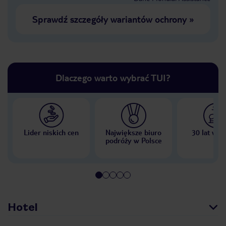
Sprawdź szczegóły wariantów ochrony
»
Dlaczego warto wybrać TUI?
Lider niskich cen
Największe biuro
30 lat w P
podróży w Polsce
Hotel