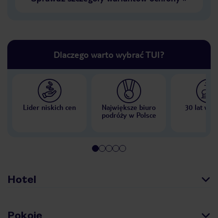
Dlaczego warto wybrać TUI?
Lider niskich cen
Największe biuro
30 lat w P
podróży w Polsce
Hotel
Pokoje