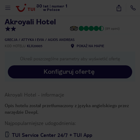
30
1
1
/
74
lat
|
numer
w Polsce
Akroyali Hotel
(89 opinii)
GRECJA
ATTYKA I EVIA
AGIOS ANDREAS
KOD HOTELU
KLX20005
POKAŻ NA MAPIE
Określ poszczególne parametry aby wyświetlić ofertę
Konfiguruj ofertę
Akroyali Hotel
-
informacje
Opis hotelu został przetłumaczony z języka angielskiego przez
narzędzie DeepL
Najpopularniejsze udogodnienia:
nute
TUI Service Center 24/7 + TUI App