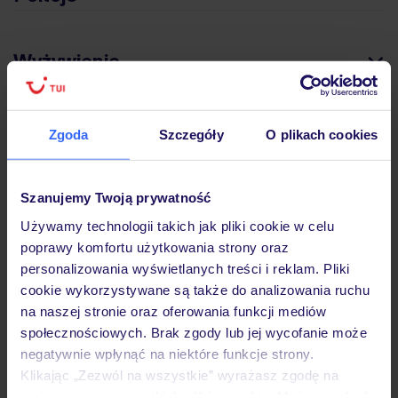
Wyżywienie
Atrakcje
Zgoda
Szczegóły
O plikach cookies
Ważne informacje
Szanujemy Twoją prywatność
Używamy technologii takich jak pliki cookie w celu
poprawy komfortu użytkowania strony oraz
personalizowania wyświetlanych treści i reklam. Pliki
Często zadawane pytania
cookie wykorzystywane są także do analizowania ruchu
Jak zmienić uczestników/osobę zgłaszającą?
na naszej stronie oraz oferowania funkcji mediów
Czy w Hotelu będzie przedstawiciel TUI?
społecznościowych. Brak zgody lub jej wycofanie może
Na jakiej podstawie i gdzie otrzymam karty
negatywnie wpłynąć na niektóre funkcje strony.
pokładowe/bilety lotnicze?
Klikając „Zezwól na wszystkie” wyrażasz zgodę na
Zobacz więcej
umieszczenie wszystkich plików cookie. Możesz jednak