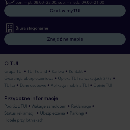
pon. – pt. 08:00–22:00, sob. – niedz. 09:00–21:00
Czat w myTUI
Biura stacjonarne
Znajdź na mapie
O TUI
Grupa TUI
TUI Poland
Kariera
Kontakt
Gwarancja ubezpieczeniowa
Opieka TUI na wakacjach 24/7
TUI.cz
Dane osobowe
Aplikacja mobilna TUI
Opinie TUI
Przydatne informacje
Podróż z TUI
Wakacje samolotem
Reklamacje
Status reklamacji
Ubezpieczenia
Parkingi
Hotele przy lotniskach