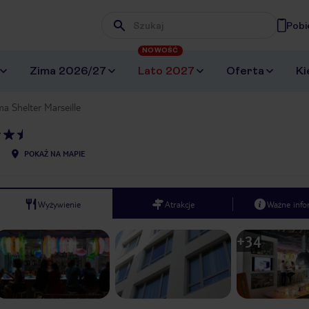
Pobi
Wpisz frazę, której szukasz
NOWOŚĆ
Zima 2026/27
Lato 2027
Oferta
Ki
a Shelter Marseille
POKAŻ NA MAPIE
Wyżywienie
Atrakcje
Ważne info
+
34