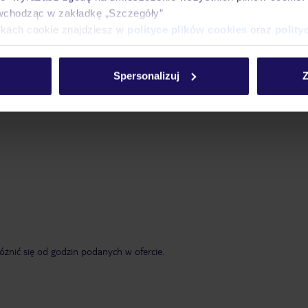
wchodząc w zakładkę „Szczegóły”
ikach cookie znajdziesz w
polityce plików cookies
oraz
polity
Spersonalizuj
Z
żnić się od godzin podanych w ofercie.