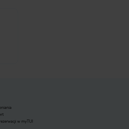
pniania
ert
 rezerwacji w myTUI