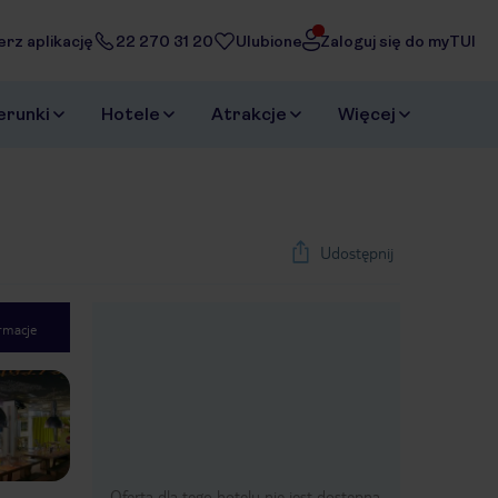
erz aplikację
22 270 31 20
Ulubione
Zaloguj się do myTUI
erunki
Hotele
Atrakcje
Więcej
Udostępnij
rmacje
1
/
40
Next slide
Oferta dla tego hotelu nie jest dostępna.