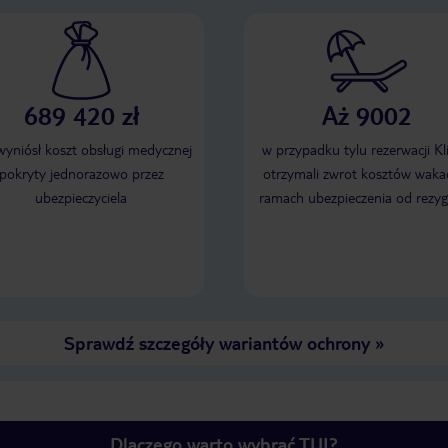
689 420 zł
Aż 9002
 wyniósł koszt obsługi medycznej
w przypadku tylu rezerwacji Kl
pokryty jednorazowo przez
otrzymali zwrot kosztów wakac
ubezpieczyciela
ramach ubezpieczenia od rezyg
Sprawdź szczegóły wariantów ochrony
»
Dlaczego warto wybrać TUI?