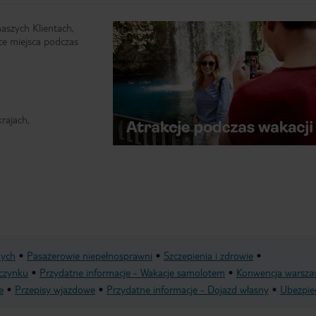
naszych Klientach,
ce miejsca podczas
rajach,
nych
Pasażerowie niepełnosprawni
Szczepienia i zdrowie
czynku
Przydatne informacje - Wakacje samolotem
Konwencja warsza
e
Przepisy wjazdowe
Przydatne informacje - Dojazd własny
Ubezpie