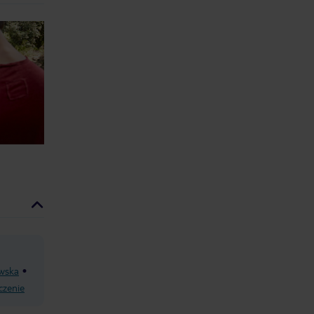
wska
czenie