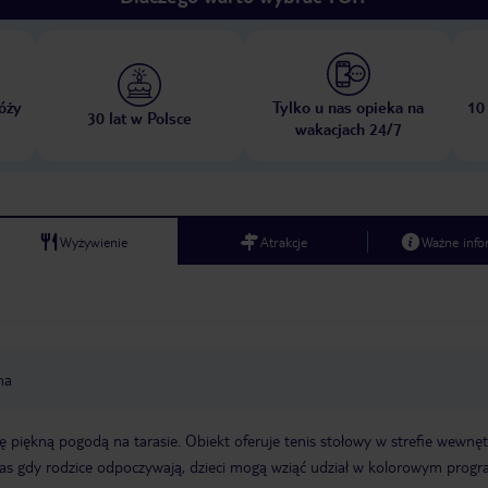
óży
Tylko u nas opieka na
10
30 lat w Polsce
wakacjach 24/7
Wyżywienie
Atrakcje
Ważne info
na
 piękną pogodą na tarasie. Obiekt oferuje tenis stołowy w strefie wewnęt
as gdy rodzice odpoczywają, dzieci mogą wziąć udział w kolorowym progr