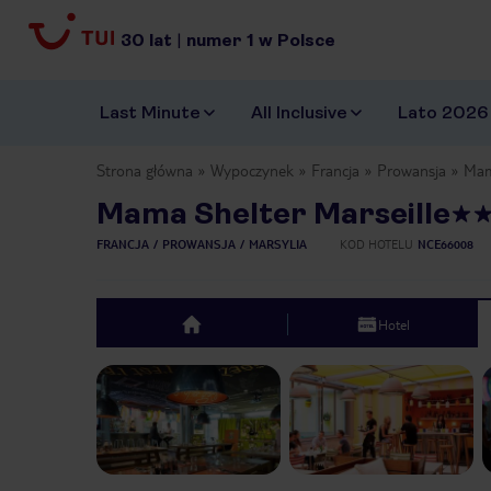
30
lat
|
numer
1
w Polsce
Last Minute
All Inclusive
Lato 2026
Strona główna
Wypoczynek
Francja
Prowansja
Mam
Mama Shelter Marseille
FRANCJA
PROWANSJA
MARSYLIA
KOD HOTELU
NCE66008
Hotel
top
Previous slide