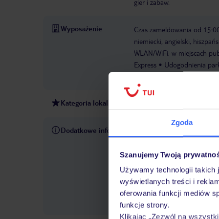
gier i zabaw.
Wyposażenie
Czas zameldowania od 15:0
niemiecki, angielski, hiszpańs
WLAN/WiFi, w miejscach publ
Express
Udogodnienia parki
opłatą
Udogodnienia konfe
Kategoria lokalna
2 gwiazdki
Zgoda
Dodatkowe informacje
W rezerwowanym hotelu opiek
pośrednictwem czatu w aplik
informacji dotyczących prze
Szanujemy Twoją prywatno
również wycieczki fakultaty
Używamy technologii takich 
do Państwa dyspozycji telef
wyświetlanych treści i rekla
się we własnym zakresie
W
oferowania funkcji mediów s
cenę (wyjątkiem są połączen
funkcje strony.
Klikając „Zezwól na wszystk