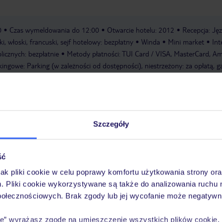
0
Czas wymeldowania do 12:00
Otwarcie hotelu: 2012
Recepcja: Jęz
ki, włoski, francuski, sejf hotelowy: bezpłatny
Winda
Mini market
Int
icznych: bezpłatnie
Metody płatności: TUI Card / VISA, MasterCard, Am
ngowe: Parking (w zależności od dostępności), niestrzeżony: za opłatą, ga
rencyjne: Sale konferencyjne: 1
Piętra: 6, Pokoje: 127
Szczegóły
a wyłącznie poprzez TUI Service Center 24/7: mailowo, telefonicznie, SM
acji TUI w serwisie myTUI. W aplikacji TUI znajdą Państwo mnóstwo przy
biegu podróży i miejsca wypoczynku. Za jej pośrednictwem można rezerw
ść
wne. Jeśli potrzebują Państwo naszej pomocy TUI podczas wypoczynku, je
jak pliki cookie w celu poprawy komfortu użytkowania strony or
onicznie oraz sms-owo. Szczegóły
tutaj
.
Transfer z lotniska i na lotnisko
m. Pliki cookie wykorzystywane są także do analizowania ruchu 
 przypadku zakupu pakietu wraz z przelotem, bagaż rejestrowany jest wli
połecznościowych. Brak zgody lub jej wycofanie może negatywni
ia obsługiwane przez linię PLL LOT)
ie” wyrażasz zgodę na umieszczenie wszystkich plików cookie