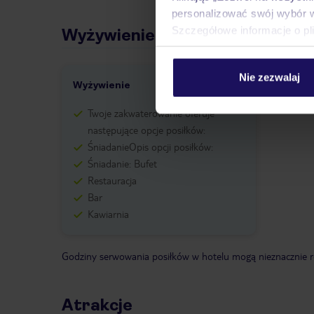
personalizować swój wybór 
Szczegółowe informacje o pl
Wyżywienie
Nie zezwalaj
Wyżywienie
Twoje zakwaterowanie oferuje
następujące opcje posiłków:
ŚniadanieOpis opcji posiłków:
Śniadanie: Bufet
Restauracja
Bar
Kawiarnia
Godziny serwowania posiłków w hotelu mogą nieznacznie ró
Atrakcje