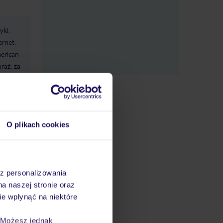
yki:
ernet:
erican
raż: za
O plikach cookies
S i za
datnych
ować
steśmy
az personalizowania
 odbywa
na naszej stronie oraz
czony w
e wpłynąć na niektóre
. Możesz jednak