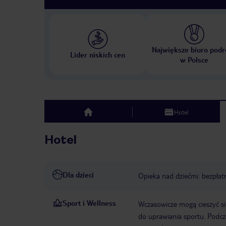
Największe biuro podr
Lider niskich cen
w Polsce
Hotel
top
Hotel
Dla dzieci
Opieka nad dziećmi: bezpłat
Sport i Wellness
Wczasowicze mogą cieszyć się
do uprawiania sportu. Podcz