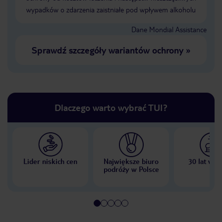
wypadków o zdarzenia zaistniałe pod wpływem alkoholu
Dane Mondial Assistance
Sprawdź szczegóły wariantów ochrony
»
Dlaczego warto wybrać TUI?
Lider niskich cen
Największe biuro
30 lat w P
podróży w Polsce