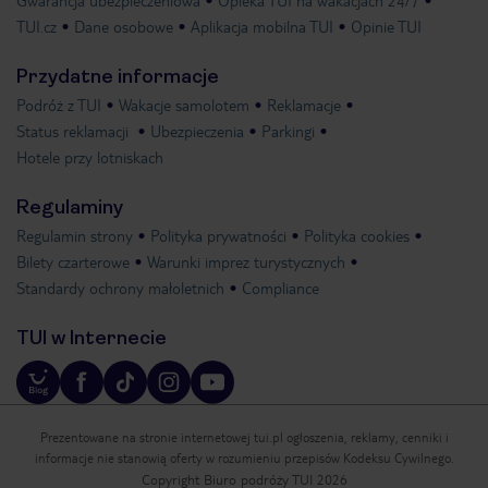
Gwarancja ubezpieczeniowa
Opieka TUI na wakacjach 24/7
TUI.cz
Dane osobowe
Aplikacja mobilna TUI
Opinie TUI
Przydatne informacje
Podróż z TUI
Wakacje samolotem
Reklamacje
Status reklamacji
Ubezpieczenia
Parkingi
Hotele przy lotniskach
Regulaminy
Regulamin strony
Polityka prywatności
Polityka cookies
Bilety czarterowe
Warunki imprez turystycznych
Standardy ochrony małoletnich
Compliance
TUI w Internecie
Prezentowane na stronie internetowej tui.pl ogłoszenia, reklamy, cenniki i
informacje nie stanowią oferty w rozumieniu przepisów Kodeksu Cywilnego.
Copyright Biuro podróży TUI 2026