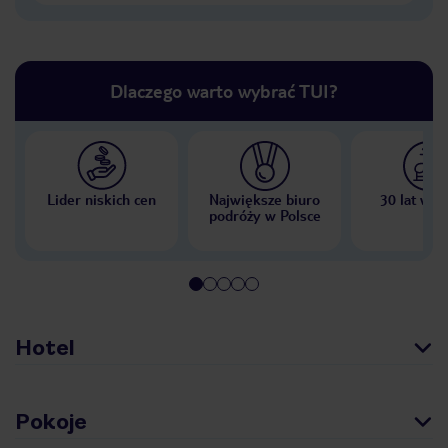
Dlaczego warto wybrać TUI?
Lider niskich cen
Największe biuro
30 lat w P
podróży w Polsce
Hotel
Pokoje