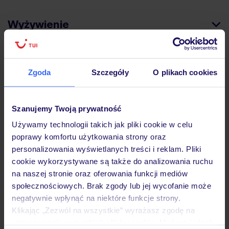
Wyżywienie
Atrakcje
Zgoda
Szczegóły
O plikach cookies
Ważne informacje
Szanujemy Twoją prywatność
Używamy technologii takich jak pliki cookie w celu
poprawy komfortu użytkowania strony oraz
Często zadawane pytania
personalizowania wyświetlanych treści i reklam. Pliki
cookie wykorzystywane są także do analizowania ruchu
Jak zmienić uczestników/osobę zgłaszającą?
na naszej stronie oraz oferowania funkcji mediów
Czy w Hotelu będzie przedstawiciel TUI?
społecznościowych. Brak zgody lub jej wycofanie może
Na jakiej podstawie i gdzie otrzymam karty
pokładowe/bilety lotnicze?
negatywnie wpłynąć na niektóre funkcje strony.
Klikając „Zezwól na wszystkie” wyrażasz zgodę na
Zobacz więcej
umieszczenie wszystkich plików cookie. Możesz jednak