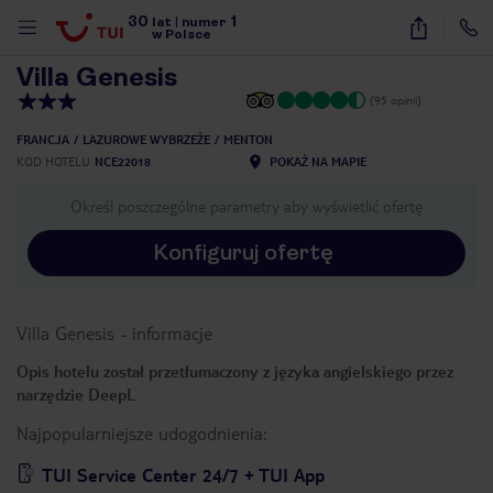
30
1
1
/
29
lat
|
numer
w Polsce
Villa Genesis
(95 opinii)
FRANCJA
LAZUROWE WYBRZEŻE
MENTON
KOD HOTELU
NCE22018
POKAŻ NA MAPIE
Określ poszczególne parametry aby wyświetlić ofertę
Konfiguruj ofertę
Villa Genesis
-
informacje
Opis hotelu został przetłumaczony z języka angielskiego przez
narzędzie DeepL
Najpopularniejsze udogodnienia:
nute
TUI Service Center 24/7 + TUI App