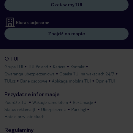
Czat w myTUI
Biura stacjonarne
Znajdź na mapie
O TUI
Grupa TUI
TUI Poland
Kariera
Kontakt
Gwarancja ubezpieczeniowa
Opieka TUI na wakacjach 24/7
TUI.cz
Dane osobowe
Aplikacja mobilna TUI
Opinie TUI
Przydatne informacje
Podróż z TUI
Wakacje samolotem
Reklamacje
Status reklamacji
Ubezpieczenia
Parkingi
Hotele przy lotniskach
Regulaminy