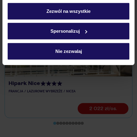
personalizować swój wybór wchodząc w zakładkę
„Szczegóły”
Zezwól na wszystkie
Szczegółowe informacje o plikach cookie znajdziesz
Odkryj inne hotele w pobliżu
w
polityce plików cookies
oraz
polityce prywatności
.
Spersonalizuj
ZALICZKA 25%
Nie zezwalaj
Hipark Nice
FRANCJA
LAZUROWE WYBRZEŻE
NICEA
2 022 zł/os.