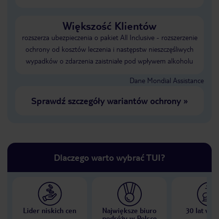
Większość Klientów
rozszerza ubezpieczenia o pakiet All Inclusive - rozszerzenie
ochrony od kosztów leczenia i następstw nieszczęśliwych
wypadków o zdarzenia zaistniałe pod wpływem alkoholu
Dane Mondial Assistance
Sprawdź szczegóły wariantów ochrony
»
Dlaczego warto wybrać TUI?
Lider niskich cen
Największe biuro
30 lat w P
podróży w Polsce