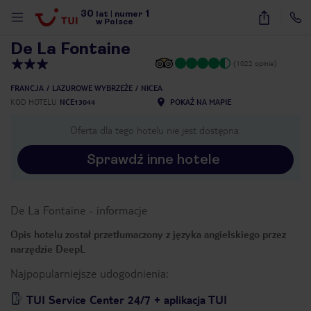
30
1
1
/
40
lat
|
numer
w Polsce
De La Fontaine
(1022 opinie)
FRANCJA
LAZUROWE WYBRZEŻE
NICEA
KOD HOTELU
NCE13044
POKAŻ NA MAPIE
Oferta dla tego hotelu nie jest dostępna.
Sprawdź inne hotele
De La Fontaine
-
informacje
Opis hotelu został przetłumaczony z języka angielskiego przez
narzędzie DeepL
Najpopularniejsze udogodnienia:
nute
TUI Service Center 24/7 + aplikacja TUI