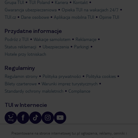
Grupa TUI
TUI Poland
Kariera
Kontakt
Gwarancja ubezpieczeniowa
Opieka TUI na wakacjach 24/7
TUI.cz
Dane osobowe
Aplikacja mobilna TUI
Opinie TUI
Przydatne informacje
Podróż z TUI
Wakacje samolotem
Reklamacje
Status reklamacji
Ubezpieczenia
Parkingi
Hotele przy lotniskach
Regulaminy
Regulamin strony
Polityka prywatności
Polityka cookies
Bilety czarterowe
Warunki imprez turystycznych
Standardy ochrony małoletnich
Compliance
TUI w Internecie
Prezentowane na stronie internetowej tui.pl ogłoszenia, reklamy, cenniki i