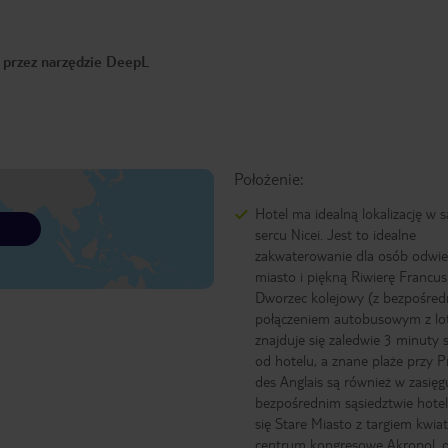
o przez narzędzie DeepL
Położenie:
Hotel ma idealną lokalizację w
sercu Nicei. Jest to idealne
zakwaterowanie dla osób odwie
miasto i piękną Riwierę Francus
Dworzec kolejowy (z bezpośre
połączeniem autobusowym z lo
znajduje się zaledwie 3 minuty
od hotelu, a znane plaże przy
des Anglais są również w zasięg
bezpośrednim sąsiedztwie hotel
się Stare Miasto z targiem kwi
centrum kongresowe Akropol, d