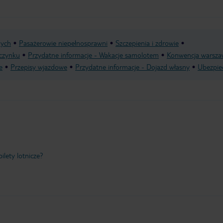
nych
Pasażerowie niepełnosprawni
Szczepienia i zdrowie
czynku
Przydatne informacje - Wakacje samolotem
Konwencja warsza
e
Przepisy wjazdowe
Przydatne informacje - Dojazd własny
Ubezpie
ilety lotnicze?