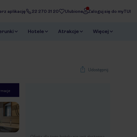
erz aplikację
22 270 31 20
Ulubione
Zaloguj się do myTUI
erunki
Hotele
Atrakcje
Więcej
Udostępnij
rmacje
1
/
34
Next slide
Oferta dla tego hotelu nie jest dostępna.