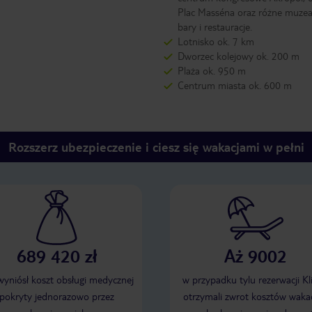
Plac Masséna oraz różne muzea,
bary i restauracje.
Lotnisko ok. 7 km
Dworzec kolejowy ok. 200 m
Plaża ok. 950 m
Centrum miasta ok. 600 m
Rozszerz ubezpieczenie i ciesz się wakacjami w pełni
689 420 zł
Aż 9002
 wyniósł koszt obsługi medycznej
w przypadku tylu rezerwacji Kl
pokryty jednorazowo przez
otrzymali zwrot kosztów wakac