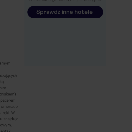
Sprawdź inne hotele
 samym
dzających
ką.
dnim
tniskiem)
 spacerem
 Promenade
u ręki. W
u znajduje
atowym,
eptak,