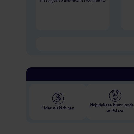
od nagłych zachorowań i wypadków
Największe biuro podr
Lider niskich cen
w Polsce