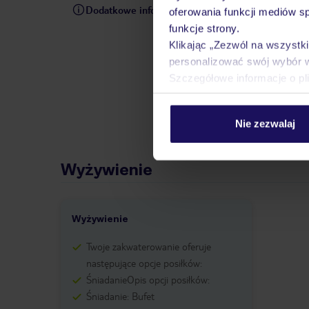
Dodatkowe informacje
W rezerwowanym hotelu opiek
oferowania funkcji mediów s
pośrednictwem czatu w aplik
funkcje strony.
informacji dotyczących prze
Klikając „Zezwól na wszystk
również wycieczki fakultaty
personalizować swój wybór 
do Państwa dyspozycji telef
Szczegółowe informacje o pl
się we własnym zakresie
W
cenę (wyjątkiem są połączen
Nie zezwalaj
Wyżywienie
Wyżywienie
Twoje zakwaterowanie oferuje
następujące opcje posiłków:
ŚniadanieOpis opcji posiłków:
Śniadanie: Bufet