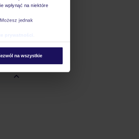
S i za
e wpłynąć na niektóre
datnych
ować
. Możesz jednak
steśmy
 odbywa
ce prywatności
.
czony w
ezwól na wszystkie