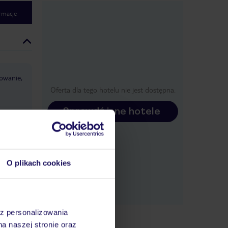
rmacje
owanie,
Oferta dla tego hotelu nie jest dostępna.
Sprawdź inne hotele
cach
O plikach cookies
az personalizowania
na naszej stronie oraz