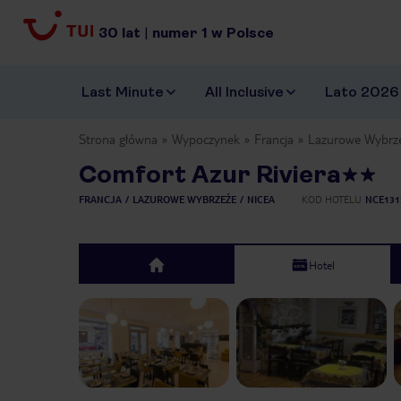
30
lat
|
numer
1
w Polsce
Last Minute
All Inclusive
Lato 2026
Strona główna
Wypoczynek
Francja
Lazurowe Wybrz
Comfort Azur Riviera
FRANCJA
LAZUROWE WYBRZEŻE
NICEA
KOD HOTELU
NCE131
Hotel
top
Previous slide