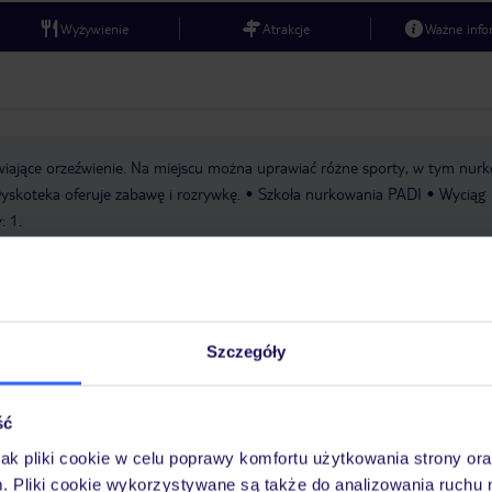
Wyżywienie
Atrakcje
Ważne info
iające orzeźwienie. Na miejscu można uprawiać różne sporty, w tym nurk
 Dyskoteka oferuje zabawę i rozrywkę.
Szkoła nurkowania PADI
Wyciąg
: 1.
atni kompletny remont: 2006
Recepcja, sejf hotelowy: za
ty
Mini market
Dyskoteka/klub nocny
Internet: WLAN/WiFi, w miejs
ody płatności: TUI Card / VISA, MasterCard, American Express, Diners, EC
Szczegóły
 parkingowe: Parking (w zależności od dostępności), niestrzeżony: za
rencyjne: Sale konferencyjne: 1
Piętra: 4, Pokoje: 44
ść
jak pliki cookie w celu poprawy komfortu użytkowania strony or
m. Pliki cookie wykorzystywane są także do analizowania ruchu 