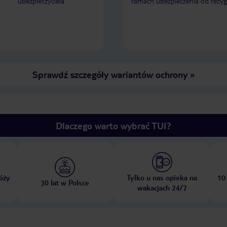
ubezpieczyciela
ramach ubezpieczenia od rezyg
Sprawdź szczegóły wariantów ochrony
»
Dlaczego warto wybrać TUI?
óży
Tylko u nas opieka na
10
30 lat w Polsce
wakacjach 24/7