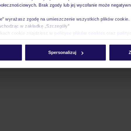
a wyłącznie poprzez TUI Service Center 24/7: mailowo, telefonicznie, SM
połecznościowych. Brak zgody lub jej wycofanie może negatywni
acji TUI w serwisie myTUI. W aplikacji TUI znajdą Państwo mnóstwo przy
biegu podróży i miejsca wypoczynku. Za jej pośrednictwem można rezerw
ie” wyrażasz zgodę na umieszczenie wszystkich plików cookie
wne. Jeśli potrzebują Państwo naszej pomocy TUI podczas wypoczynku, je
wchodząc w zakładkę „Szczegóły”
onicznie oraz sms-owo. Szczegóły
tutaj
.
Transfer z lotniska i na lotnisko
ikach cookie znajdziesz w
polityce plików cookies
oraz
polity
 przypadku zakupu pakietu wraz z przelotem, bagaż rejestrowany jest wli
ia obsługiwane przez linię PLL LOT)
Spersonalizuj
Z