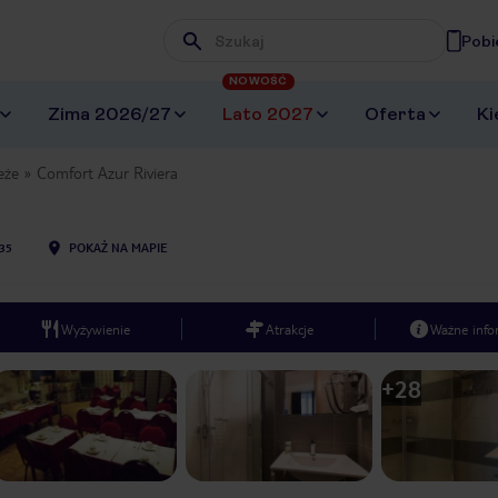
Pobi
Wpisz frazę, której szukasz
NOWOŚĆ
Zima 2026/27
Lato 2027
Oferta
Ki
eże
Comfort Azur Riviera
35
POKAŻ NA MAPIE
Wyżywienie
Atrakcje
Ważne info
+
28