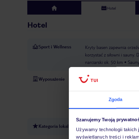
Hotel
top
Hotel
Sport i Wellness
Kryty basen zapewnia orzeźw
korzystać z siłowni i sauny.
narciarski ok. 50 km
Sauny
Wyposażenie
Otwarcie hotelu: 1960
Ost
opłatą
Winda
Basen: kry
publicznych: za opłatą
Met
Zgoda
card/Maestro
Udogodnienia
opłatą
Udogodnienia konfe
Szanujemy Twoją prywatno
Kategoria lokalna
4 gwiazdki
Używamy technologii takich 
wyświetlanych treści i rekla