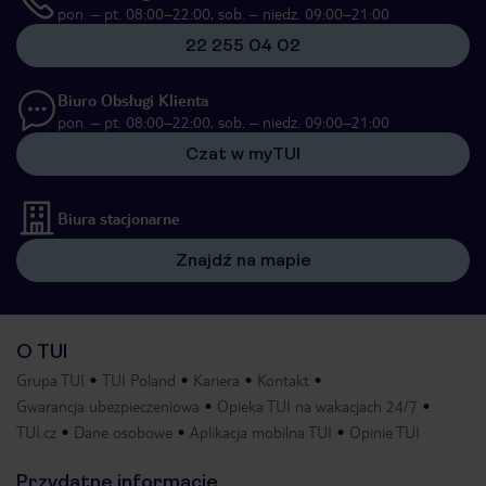
pon. – pt. 08:00–22:00, sob. – niedz. 09:00–21:00
22 255 04 02
Biuro Obsługi Klienta
pon. – pt. 08:00–22:00, sob. – niedz. 09:00–21:00
Czat w myTUI
Biura stacjonarne
Znajdź na mapie
O TUI
Grupa TUI
TUI Poland
Kariera
Kontakt
Gwarancja ubezpieczeniowa
Opieka TUI na wakacjach 24/7
TUI.cz
Dane osobowe
Aplikacja mobilna TUI
Opinie TUI
Przydatne informacje