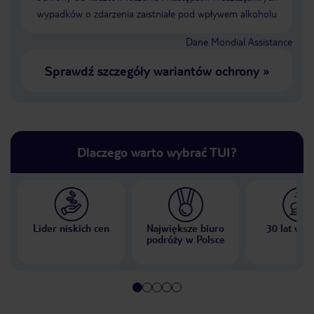
wypadków o zdarzenia zaistniałe pod wpływem alkoholu
Dane Mondial Assistance
Sprawdź szczegóły wariantów ochrony
»
Dlaczego warto wybrać TUI?
Lider niskich cen
Największe biuro
30 lat w P
podróży w Polsce