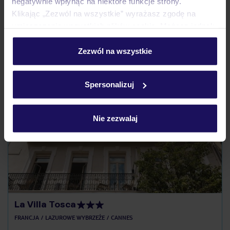
negatywnie wpłynąć na niektóre funkcje strony.
Czy w Hotelu będzie przedstawiciel TUI?
Klikając „Zezwól na wszystkie” wyrażasz zgodę na
Na jakiej podstawie i gdzie otrzymam karty
umieszczenie wszystkich plików cookie. Możesz jednak
pokładowe/bilety lotnicze?
personalizować swój wybór wchodząc w zakładkę
Zobacz więcej
„Szczegóły”
Zezwól na wszystkie
Szczegółowe informacje o plikach cookie znajdziesz
w
polityce plików cookies
oraz
polityce prywatności
.
Spersonalizuj
Odkryj inne hotele w pobliżu
Nie zezwalaj
ZALICZKA 25%
La Villa Tosca
FRANCJA
LAZUROWE WYBRZEŻE
CANNES