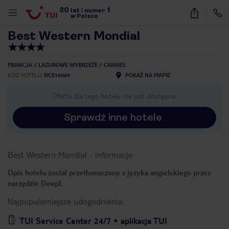
30
1
1
/
40
lat
|
numer
w Polsce
Best Western Mondial
FRANCJA
LAZUROWE WYBRZEŻE
CANNES
KOD HOTELU
NCE16069
POKAŻ NA MAPIE
Oferta dla tego hotelu nie jest dostępna.
Sprawdź inne hotele
Best Western Mondial
-
informacje
Opis hotelu został przetłumaczony z języka angielskiego przez
narzędzie DeepL
Najpopularniejsze udogodnienia:
nute
TUI Service Center 24/7 + aplikacja TUI