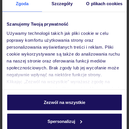
Zgoda
Szczegóły
O plikach cookies
Hotel
Szanujemy Twoją prywatność
Pokoje
Używamy technologii takich jak pliki cookie w celu
poprawy komfortu użytkowania strony oraz
personalizowania wyświetlanych treści i reklam. Pliki
Wyżywienie
cookie wykorzystywane są także do analizowania ruchu
na naszej stronie oraz oferowania funkcji mediów
społecznościowych. Brak zgody lub jej wycofanie może
Atrakcje
negatywnie wpłynąć na niektóre funkcje strony.
Klikając „Zezwól na wszystkie” wyrażasz zgodę na
umieszczenie wszystkich plików cookie. Możesz jednak
Ważne informacje
personalizować swój wybór wchodząc w zakładkę
„Szczegóły”
Zezwól na wszystkie
Szczegółowe informacje o plikach cookie znajdziesz
w
polityce plików cookies
oraz
polityce prywatności
.
Często zadawane pytania
Spersonalizuj
Jak zmienić uczestników/osobę zgłaszającą?