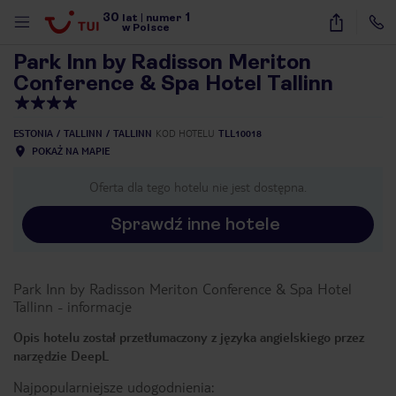
30
1
1
/
40
lat
|
numer
w Polsce
Park Inn by Radisson Meriton
Conference & Spa Hotel Tallinn
ESTONIA
TALLINN
TALLINN
KOD HOTELU
TLL10018
POKAŻ NA MAPIE
Oferta dla tego hotelu nie jest dostępna.
Sprawdź inne hotele
Park Inn by Radisson Meriton Conference & Spa Hotel
Tallinn
-
informacje
Opis hotelu został przetłumaczony z języka angielskiego przez
narzędzie DeepL
nute
Najpopularniejsze udogodnienia: