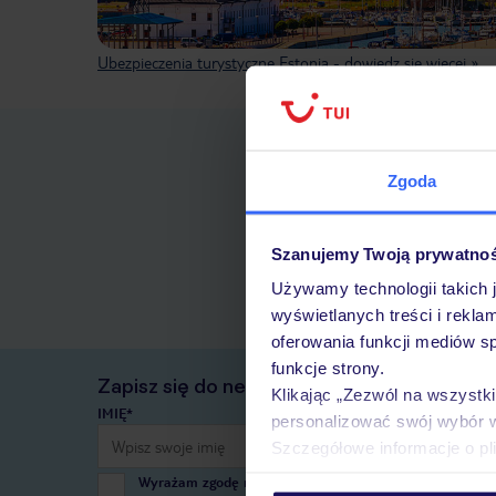
Ubezpieczenia turystyczne Estonia - dowiedz się więcej »
Zgoda
Szanujemy Twoją prywatno
Używamy technologii takich 
wyświetlanych treści i rekla
oferowania funkcji mediów s
funkcje strony.
Zapisz się do newslettera
Klikając „Zezwól na wszystk
IMIĘ*
personalizować swój wybór 
Szczegółowe informacje o pl
Wyrażam zgodę na przetwarzanie danych osobowych przez