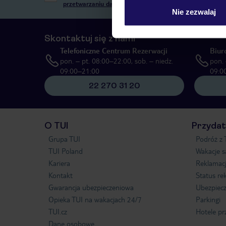
przetwarzaniu danych osobowych”
, poprzez elektronic
Nie zezwalaj
Skontaktuj się z nami
Telefoniczne Centrum Rezerwacji
Biur
pon. – pt. 08:00–22:00, sob. – niedz.
pon. 
09:00–21:00
09:0
22 270 31 20
O TUI
Przydat
Grupa TUI
Podróż z 
TUI Poland
Wakacje 
Kariera
Reklamac
Kontakt
Status re
Gwarancja ubezpieczeniowa
Ubezpiecz
Opieka TUI na wakacjach 24/7
Parkingi
TUI.cz
Hotele pr
Dane osobowe