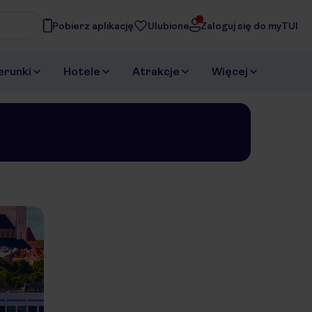
Pobierz aplikację
Ulubione
Zaloguj się do myTUI
asz
erunki
Hotele
Atrakcje
Więcej