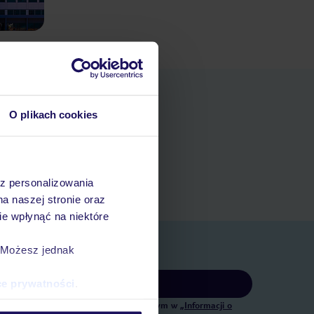
O plikach cookies
pniania
ert
 rezerwacji w myTUI
az personalizowania
na naszej stronie oraz
e wpłynąć na niektóre
. Możesz jednak
Zapisz się
ce prywatności
.
tingowych, w zakresie oraz celu wskazanym w
„Informacji o