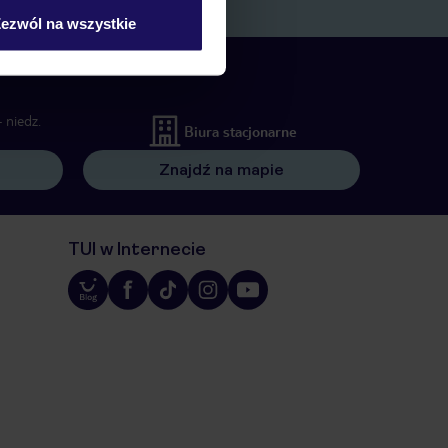
ów wywołujących.
ezwól na wszystkie
 niedz.
Biura stacjonarne
Znajdź na mapie
TUI w Internecie