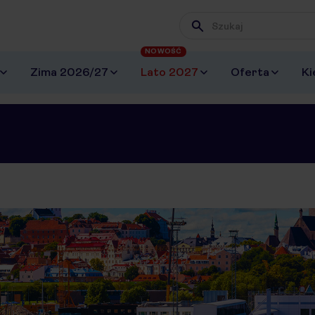
Wpisz frazę, której szuk
NOWOŚĆ
Zima 2026/27
Lato 2027
Oferta
Ki