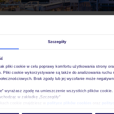
Pobierz bezpłatną aplikację TUI
Szczegóły
Szybkie wyszukiwanie i przeglądanie ofert
Lista ulubionych ofert i możliwość ich udostę
Historia wyszukiwań i ostatnio oglądanych of
ść
Kontakt z TUI i wszystkie informacje o Twojej
jak pliki cookie w celu poprawy komfortu użytkowania strony or
m. Pliki cookie wykorzystywane są także do analizowania ruchu 
połecznościowych. Brak zgody lub jej wycofanie może negatywni
ie” wyrażasz zgodę na umieszczenie wszystkich plików cookie
E-MAIL*
wchodząc w zakładkę „Szczegóły”
ikach cookie znajdziesz w
polityce plików cookies
oraz
polity
 TUI Poland Sp. z o.o. i TUI Poland Dystrybucja Sp. z o.o. w celach marke