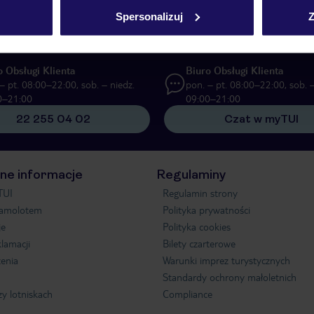
zną formę komunikacji (e-mail), także z użyciem tzw. automatycznych system
Spersonalizuj
Z
o Obsługi Klienta
Biuro Obsługi Klienta
– pt. 08:00–22:00, sob. – niedz.
pon. – pt. 08:00–22:00, sob. –
0–21:00
09:00–21:00
22 255 04 02
Czat w myTUI
ne informacje
Regulaminy
TUI
Regulamin strony
samolotem
Polityka prywatności
je
Polityka cookies
klamacji
Bilety czarterowe
enia
Warunki imprez turystycznych
Standardy ochrony małoletnich
zy lotniskach
Compliance