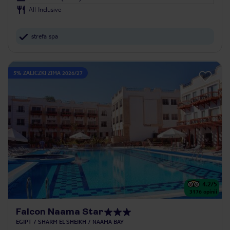
All Inclusive
strefa spa
5% ZALICZKI ZIMA 2026/27
4.2
/5
3176
opinii
Falcon Naama Star
EGIPT
SHARM EL SHEIKH
NAAMA BAY