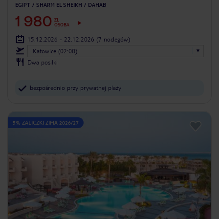
EGIPT
SHARM EL SHEIKH
DAHAB
1 980
ZŁ
OSOBA
15.12.2026 - 22.12.2026
(7 noclegów)
Katowice (02:00)
Dwa posiłki
bezpośrednio przy prywatnej plaży
5% ZALICZKI ZIMA 2026/27