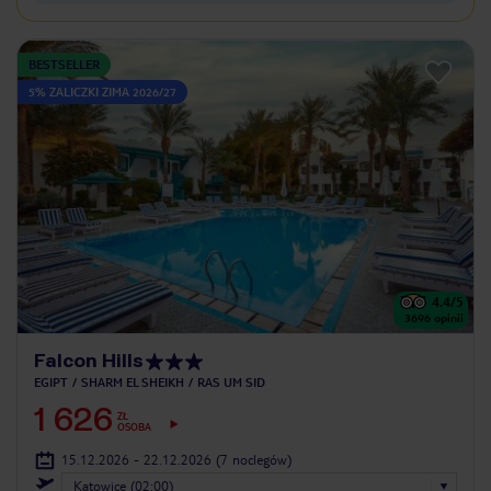
BESTSELLER
5% ZALICZKI ZIMA 2026/27
4.4
/5
3696
opinii
Falcon Hills
EGIPT
SHARM EL SHEIKH
RAS UM SID
1 626
ZŁ
OSOBA
15.12.2026 - 22.12.2026
(7 noclegów)
Katowice (02:00)