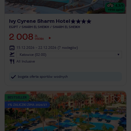
4.3
/5
1956
opinii
Ivy Cyrene Sharm Hotel
EGIPT
SHARM EL SHEIKH
SHARM EL SHEIKH
2 008
ZŁ
OSOBA
15.12.2026 - 22.12.2026
(7 noclegów)
Katowice (02:00)
All Inclusive
bogata oferta sportów wodnych
BESTSELLER
5% ZALICZKI ZIMA 2026/27