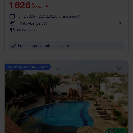
1 626
ZŁ
OSOBA
15.12.2026 - 22.12.2026
(7 noclegów)
Katowice (02:00)
All Inclusive
hotel przyjazny rodzinom z dziećmi
5% ZALICZKI ZIMA 2026/27
4.1
/5