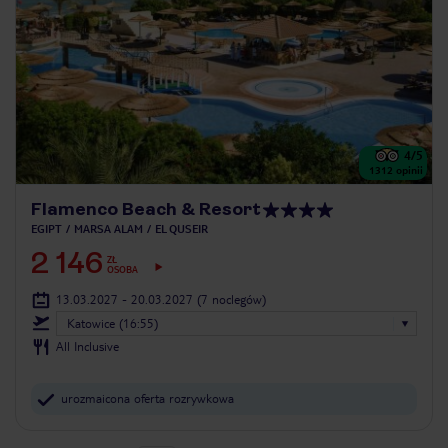
4
/5
1312
opinii
Flamenco Beach & Resort
EGIPT
MARSA ALAM
EL QUSEIR
2 146
ZŁ
OSOBA
13.03.2027 - 20.03.2027
(7 noclegów)
Katowice (16:55)
All Inclusive
urozmaicona oferta rozrywkowa