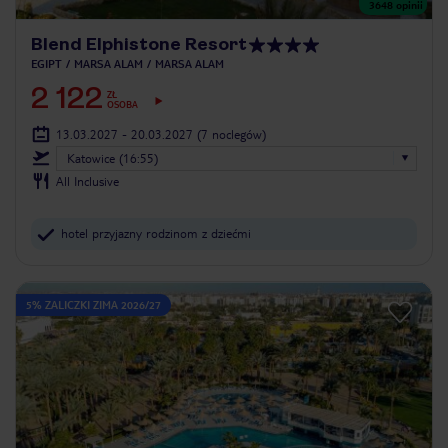
3648
opinii
Blend Elphistone Resort
EGIPT
MARSA ALAM
MARSA ALAM
2 122
ZŁ
OSOBA
13.03.2027 - 20.03.2027
(7 noclegów)
Katowice (16:55)
All Inclusive
hotel przyjazny rodzinom z dziećmi
5% ZALICZKI ZIMA 2026/27