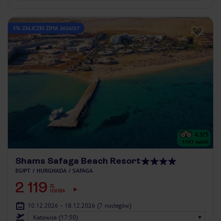
5% ZALICZKI ZIMA 2026/27
4.3
/5
1107
opinii
Shams Safaga Beach Resort
EGIPT
HURGHADA
SAFAGA
2 119
ZŁ
OSOBA
10.12.2026 - 18.12.2026
(7 noclegów)
Katowice (17:50)