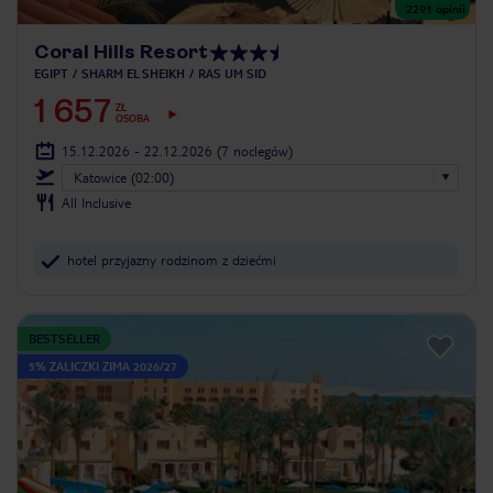
2291
opinii
Coral Hills Resort
EGIPT
SHARM EL SHEIKH
RAS UM SID
1 657
ZŁ
OSOBA
15.12.2026 - 22.12.2026
(7 noclegów)
Katowice (02:00)
All Inclusive
hotel przyjazny rodzinom z dziećmi
BESTSELLER
5% ZALICZKI ZIMA 2026/27