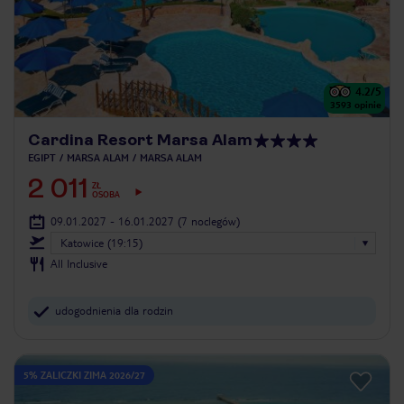
4.2
/5
3593
opinie
Cardina Resort Marsa Alam
EGIPT
MARSA ALAM
MARSA ALAM
2 011
ZŁ
OSOBA
09.01.2027 - 16.01.2027
(7 noclegów)
Katowice (19:15)
All Inclusive
udogodnienia dla rodzin
5% ZALICZKI ZIMA 2026/27