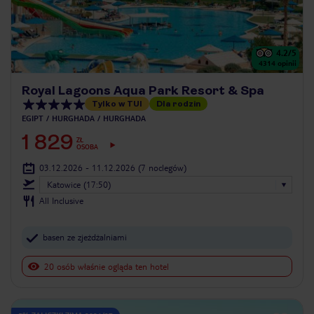
4.2
/5
4314
opinii
Royal Lagoons Aqua Park Resort & Spa
Tylko w TUI
Dla rodzin
EGIPT
HURGHADA
HURGHADA
1 829
ZŁ
OSOBA
03.12.2026 - 11.12.2026
(7 noclegów)
Katowice (17:50)
All Inclusive
basen ze zjeżdżalniami
20 osób właśnie ogląda ten hotel