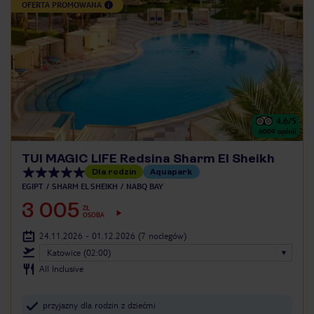
OFERTA PROMOWANA
4.6
/5
6009
opinii
TUI MAGIC LIFE Redsina Sharm El Sheikh
Dla rodzin
Aquapark
EGIPT
SHARM EL SHEIKH
NABQ BAY
3 005
ZŁ
OSOBA
24.11.2026 - 01.12.2026
(7 noclegów)
Katowice (02:00)
All Inclusive
przyjazny dla rodzin z dziećmi