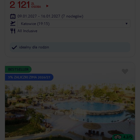
2 121
ZŁ
OSOBA
09.01.2027 - 16.01.2027
(7 noclegów)
Katowice (19:15)
All Inclusive
idealny dla rodzin
BESTSELLER
5% ZALICZKI ZIMA 2026/27
4.2
/5