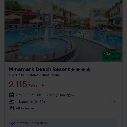
4.4
/5
5815
opinii
Minamark Beach Resort
EGIPT
HURGHADA
HURGHADA
2 115
ZŁ
OSOBA
29.10.2026 - 06.11.2026
(7 noclegów)
Katowice (04:30)
All Inclusive
zjeżdżalnie dla dzieci