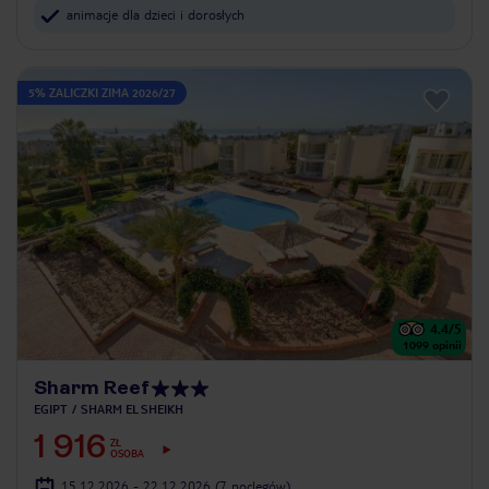
animacje dla dzieci i dorosłych
5% ZALICZKI ZIMA 2026/27
4.4
/5
1099
opinii
Sharm Reef
EGIPT
SHARM EL SHEIKH
1 916
ZŁ
OSOBA
15.12.2026 - 22.12.2026
(7 noclegów)