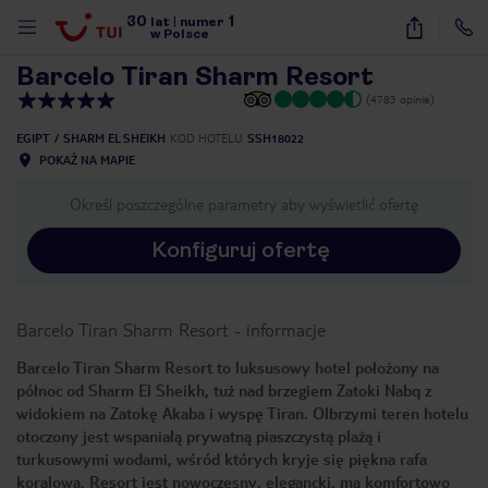
30
1
1
/
47
lat
|
numer
w Polsce
Barcelo Tiran Sharm Resort
(4783 opinie)
EGIPT
SHARM EL SHEIKH
KOD HOTELU
SSH18022
POKAŻ NA MAPIE
Określ poszczególne parametry aby wyświetlić ofertę
Konfiguruj ofertę
Barcelo Tiran Sharm Resort
-
informacje
Barcelo Tiran Sharm Resort to luksusowy hotel położony na
północ od Sharm El Sheikh, tuż nad brzegiem Zatoki Nabq z
widokiem na Zatokę Akaba i wyspę Tiran. Olbrzymi teren hotelu
otoczony jest wspaniałą prywatną piaszczystą plażą i
turkusowymi wodami, wśród których kryje się piękna rafa
nute
koralowa. Resort jest nowoczesny, elegancki, ma komfortowo