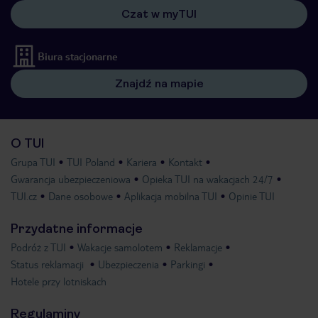
Czat w myTUI
Biura stacjonarne
Znajdź na mapie
O TUI
Grupa TUI
TUI Poland
Kariera
Kontakt
Gwarancja ubezpieczeniowa
Opieka TUI na wakacjach 24/7
TUI.cz
Dane osobowe
Aplikacja mobilna TUI
Opinie TUI
Przydatne informacje
Podróż z TUI
Wakacje samolotem
Reklamacje
Status reklamacji
Ubezpieczenia
Parkingi
Hotele przy lotniskach
Regulaminy