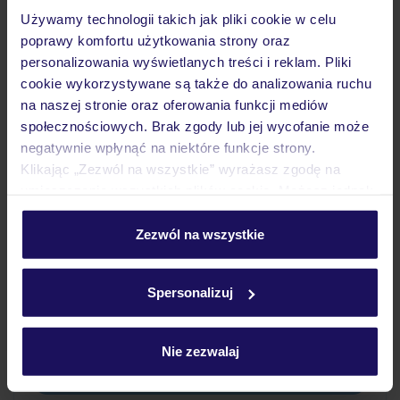
Używamy technologii takich jak pliki cookie w celu
poprawy komfortu użytkowania strony oraz
Wyżywienie
personalizowania wyświetlanych treści i reklam. Pliki
cookie wykorzystywane są także do analizowania ruchu
na naszej stronie oraz oferowania funkcji mediów
Atrakcje
społecznościowych. Brak zgody lub jej wycofanie może
negatywnie wpłynąć na niektóre funkcje strony.
Klikając „Zezwól na wszystkie” wyrażasz zgodę na
Ważne informacje
umieszczenie wszystkich plików cookie. Możesz jednak
personalizować swój wybór wchodząc w zakładkę
„Szczegóły”
Zezwól na wszystkie
Szczegółowe informacje o plikach cookie znajdziesz
Często zadawane pytania
w
polityce plików cookies
oraz
polityce prywatności
.
Jak zmienić uczestników/osobę zgłaszającą?
Spersonalizuj
Czy w Hotelu będzie przedstawiciel TUI?
Na jakiej podstawie i gdzie otrzymam karty
pokładowe/bilety lotnicze?
Nie zezwalaj
Zobacz więcej