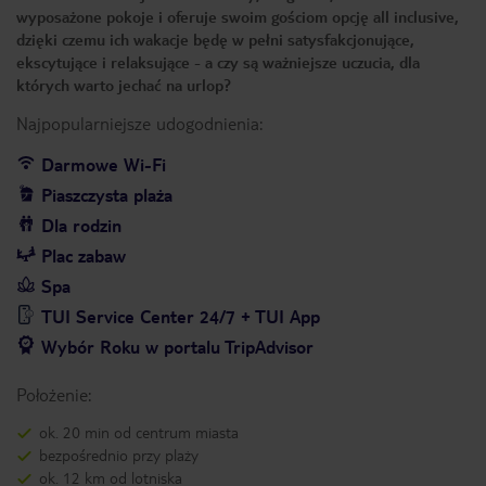
wyposażone pokoje i oferuje swoim gościom opcję all inclusive,
dzięki czemu ich wakacje będę w pełni satysfakcjonujące,
ekscytujące i relaksujące - a czy są ważniejsze uczucia, dla
których warto jechać na urlop?
Najpopularniejsze udogodnienia:
Darmowe Wi-Fi
Piaszczysta plaża
Dla rodzin
Plac zabaw
Spa
TUI Service Center 24/7 + TUI App
Wybór Roku w portalu TripAdvisor
Położenie:
ok. 20 min od centrum miasta
bezpośrednio przy plaży
ok. 12 km od lotniska