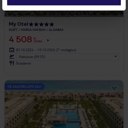
My Otel
EGIPT
MARSA MATRUH
AL DABAA
4 508
ZŁ
OSOBA
03.10.2026 - 10.10.2026
(7 noclegów)
Katowice (09:35)
Śniadanie
5% ZALICZKI LATO 2027