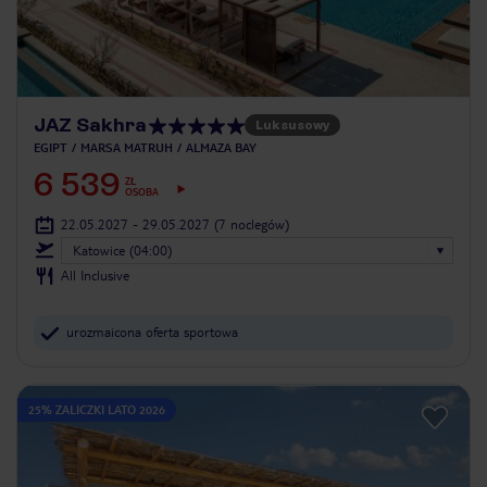
JAZ Sakhra
Luksusowy
EGIPT
MARSA MATRUH
ALMAZA BAY
6 539
ZŁ
OSOBA
22.05.2027 - 29.05.2027
(7 noclegów)
Katowice (04:00)
All Inclusive
urozmaicona oferta sportowa
25% ZALICZKI LATO 2026