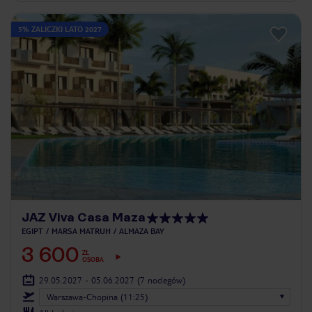
5% ZALICZKI LATO 2027
JAZ Viva Casa Maza
EGIPT
MARSA MATRUH
ALMAZA BAY
3 600
ZŁ
OSOBA
29.05.2027 - 05.06.2027
(7 noclegów)
Warszawa-Chopina (11:25)