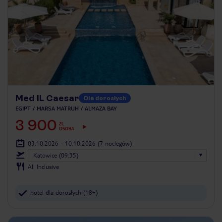
Med IL Caesar
Dla dorosłych
EGIPT
MARSA MATRUH
ALMAZA BAY
3 900
ZŁ
OSOBA
03.10.2026 - 10.10.2026
(7 noclegów)
Katowice (09:35)
All Inclusive
hotel dla dorosłych (18+)