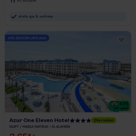
All Inclusive
strefa spa & wellness
25% ZALICZKI LATO 2026
4.7
/5
347
opinii
Azur One Eleven Hotel
Dla rodzin
EGIPT
MARSA MATRUH
EL ALAMEIN
ZŁ