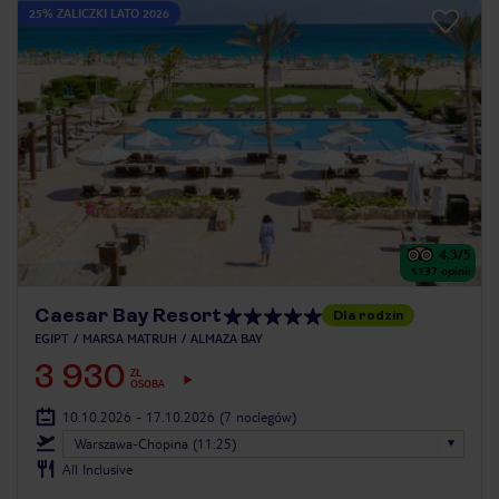
25% ZALICZKI LATO 2026
4.3
/5
1137
opinii
Caesar Bay Resort
Dla rodzin
EGIPT
MARSA MATRUH
ALMAZA BAY
3 930
ZŁ
OSOBA
10.10.2026 - 17.10.2026
(7 noclegów)
Warszawa-Chopina (11:25)
All Inclusive