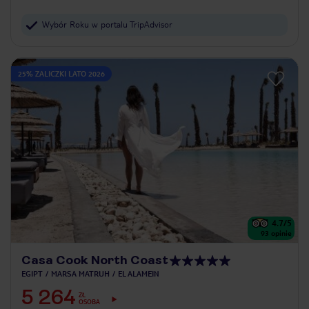
Wybór Roku w portalu TripAdvisor
25% ZALICZKI LATO 2026
4.7
/5
93
opinie
Casa Cook North Coast
EGIPT
MARSA MATRUH
EL ALAMEIN
5 264
ZŁ
OSOBA