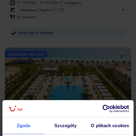
17.10.2026 - 24.10.2026
(7 noclegów)
Warszawa-Chopina (11:25)
All Inclusive
strefa spa & wellness
5% ZALICZKI LATO 2027
4.6
/5
2062
opinie
Zgoda
Szczegóły
O plikach cookies