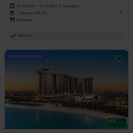
03.10.2026 - 10.10.2026
(7 noclegów)
Katowice (09:35)
Śniadanie
siłownia
5% ZALICZKI LATO 2027
4.7
/5
1755
opinii