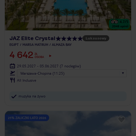
4.7
/5
2048
opinii
JAZ Elite Crystal
Luksusowy
EGIPT
MARSA MATRUH
ALMAZA BAY
4 642
ZŁ
OSOBA
29.05.2027 - 05.06.2027
(7 noclegów)
Warszawa-Chopina (11:25)
All Inclusive
muzyka na żywo
25% ZALICZKI LATO 2026