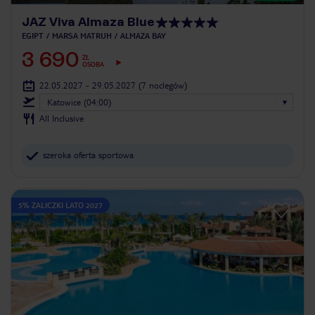
JAZ Viva Almaza Blue
EGIPT
MARSA MATRUH
ALMAZA BAY
3 690
ZŁ
OSOBA
22.05.2027 - 29.05.2027
(7 noclegów)
Katowice (04:00)
All Inclusive
szeroka oferta sportowa
5% ZALICZKI LATO 2027