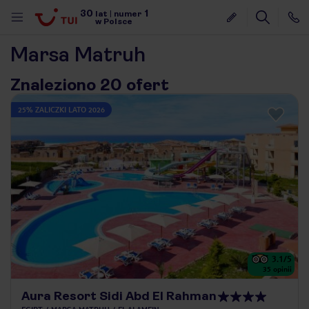
30
1
lat
|
numer
w Polsce
Marsa Matruh
Znaleziono 20 ofert
25% ZALICZKI LATO 2026
3.1
/5
35
opinii
nute
Aura Resort Sidi Abd El Rahman