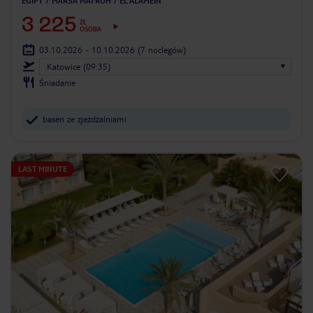
EGIPT
MARSA MATRUH
EL ALAMEIN
3 225
ZŁ
OSOBA
03.10.2026 - 10.10.2026
(7 noclegów)
Katowice (09:35)
Śniadanie
basen ze zjeżdżalniami
LAST MINUTE