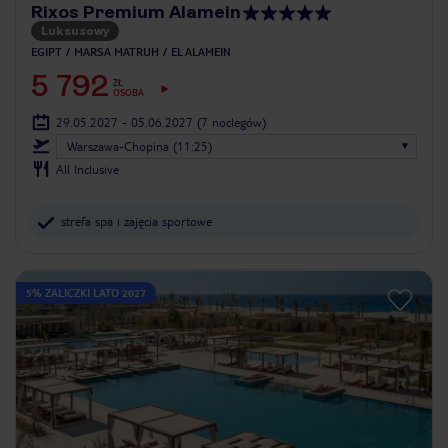
Rixos Premium Alamein
Luksusowy
EGIPT
MARSA MATRUH
EL ALAMEIN
5 792
ZŁ
OSOBA
29.05.2027 - 05.06.2027
(7 noclegów)
Warszawa-Chopina (11:25)
All Inclusive
strefa spa i zajęcia sportowe
5% ZALICZKI LATO 2027