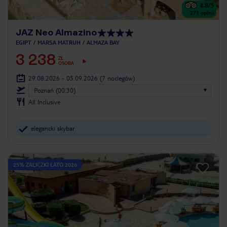
4.8
/5
271
opinii
JAZ Neo Almazino
EGIPT
MARSA MATRUH
ALMAZA BAY
3 238
ZŁ
OSOBA
29.08.2026 - 05.09.2026
(7 noclegów)
Poznań (00:30)
All Inclusive
elegancki skybar
25% ZALICZKI LATO 2026