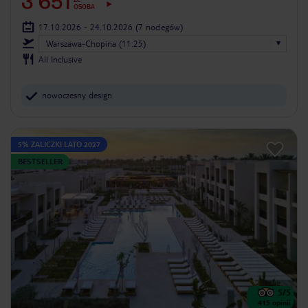
3 651
OSOBA
17.10.2026 - 24.10.2026
(7 noclegów)
Warszawa-Chopina (11:25)
All Inclusive
nowoczesny design
5% ZALICZKI LATO 2027
BESTSELLER
5
/5
415
opinii