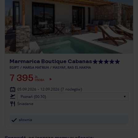
Marmarica Boutique Cabanas
EGIPT
MARSA MATRUH
MASYAF, RAS EL HAKMA
7 395
ZŁ
OSOBA
05.09.2026 - 12.09.2026
(7 noclegów)
Poznań (00:30)
Śniadanie
siłownia
Sprawdź, co jeszcze mamy w ofercie: