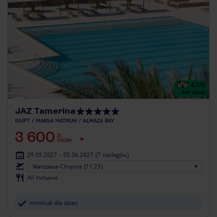
4.7
/5
461
opinii
JAZ Tamerina
EGIPT
MARSA MATRUH
ALMAZA BAY
3 600
ZŁ
OSOBA
29.05.2027 - 05.06.2027
(7 noclegów)
Warszawa-Chopina (11:25)
All Inclusive
miniklub dla dzieci