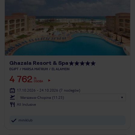
Ghazala Resort & Spa
EGIPT
MARSA MATRUH
EL ALAMEIN
4 762
ZŁ
OSOBA
17.10.2026 - 24.10.2026
(7 noclegów)
Warszawa-Chopina (11:25)
All Inclusive
miniklub