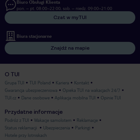
Biuro Obsługi Klienta
pon. – pt. 08:00–22:00, sob. – niedz. 09:00–21:00
Czat w myTUI
Biura stacjonarne
Znajdź na mapie
O TUI
Grupa TUI
TUI Poland
Kariera
Kontakt
Gwarancja ubezpieczeniowa
Opieka TUI na wakacjach 24/7
TUI.cz
Dane osobowe
Aplikacja mobilna TUI
Opinie TUI
Przydatne informacje
Podróż z TUI
Wakacje samolotem
Reklamacje
Status reklamacji
Ubezpieczenia
Parkingi
Hotele przy lotniskach