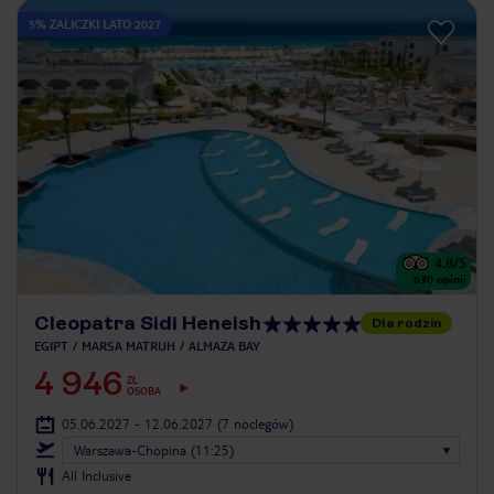
5% ZALICZKI LATO 2027
4.8
/5
630
opinii
Cleopatra Sidi Heneish
Dla rodzin
EGIPT
MARSA MATRUH
ALMAZA BAY
4 946
ZŁ
OSOBA
05.06.2027 - 12.06.2027
(7 noclegów)
Warszawa-Chopina (11:25)
All Inclusive