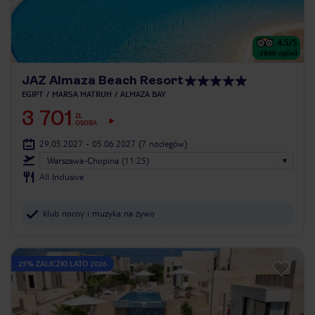
4.5
/5
2860
opinii
JAZ Almaza Beach Resort
EGIPT
MARSA MATRUH
ALMAZA BAY
3 701
ZŁ
OSOBA
29.05.2027 - 05.06.2027
(7 noclegów)
Warszawa-Chopina (11:25)
All Inclusive
klub nocny i muzyka na żywo
25% ZALICZKI LATO 2026