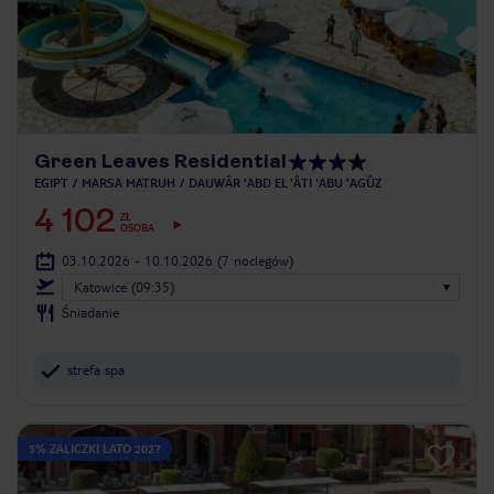
Green Leaves Residential
EGIPT
MARSA MATRUH
DAUWÂR 'ABD EL 'ÂTI 'ABU 'AGÛZ
4 102
ZŁ
OSOBA
03.10.2026 - 10.10.2026
(7 noclegów)
Katowice (09:35)
Śniadanie
strefa spa
5% ZALICZKI LATO 2027