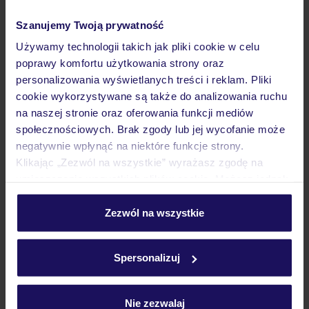
JAZ Oriental
EGIPT
MARSA MATRUH
ALMAZA BAY
Szanujemy Twoją prywatność
4 322
ZŁ
OSOBA
Używamy technologii takich jak pliki cookie w celu
poprawy komfortu użytkowania strony oraz
29.05.2027 - 05.06.2027
(7 noclegów)
personalizowania wyświetlanych treści i reklam. Pliki
Warszawa-Chopina (11:25)
All Inclusive
cookie wykorzystywane są także do analizowania ruchu
na naszej stronie oraz oferowania funkcji mediów
społecznościowych. Brak zgody lub jej wycofanie może
siłownia i strefa spa
negatywnie wpłynąć na niektóre funkcje strony.
Klikając „Zezwól na wszystkie” wyrażasz zgodę na
umieszczenie wszystkich plików cookie. Możesz jednak
25% ZALICZKI LATO 2026
personalizować swój wybór wchodząc w zakładkę
„Szczegóły”
Zezwól na wszystkie
Szczegółowe informacje o plikach cookie znajdziesz
w
polityce plików cookies
oraz
polityce prywatności
.
Spersonalizuj
Nie zezwalaj