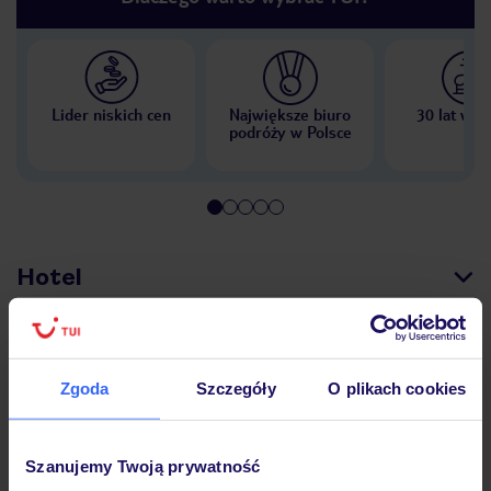
Lider niskich cen
Największe biuro
30 lat w P
podróży w Polsce
Hotel
Opinie
Zgoda
Szczegóły
O plikach cookies
Pokoje
Szanujemy Twoją prywatność