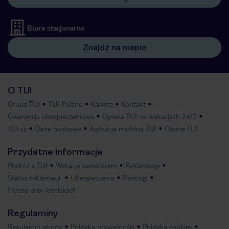
Biura stacjonarne
Znajdź na mapie
O TUI
Grupa TUI
TUI Poland
Kariera
Kontakt
Gwarancja ubezpieczeniowa
Opieka TUI na wakacjach 24/7
TUI.cz
Dane osobowe
Aplikacja mobilna TUI
Opinie TUI
Przydatne informacje
Podróż z TUI
Wakacje samolotem
Reklamacje
Status reklamacji
Ubezpieczenia
Parkingi
Hotele przy lotniskach
Regulaminy
Regulamin strony
Polityka prywatności
Polityka cookies