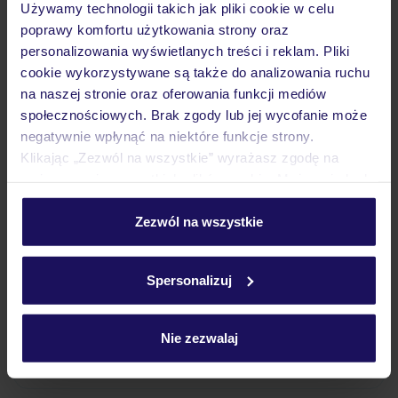
Używamy technologii takich jak pliki cookie w celu
Wyżywienie
poprawy komfortu użytkowania strony oraz
personalizowania wyświetlanych treści i reklam. Pliki
cookie wykorzystywane są także do analizowania ruchu
Atrakcje
na naszej stronie oraz oferowania funkcji mediów
społecznościowych. Brak zgody lub jej wycofanie może
negatywnie wpłynąć na niektóre funkcje strony.
Ważne informacje
Klikając „Zezwól na wszystkie” wyrażasz zgodę na
umieszczenie wszystkich plików cookie. Możesz jednak
personalizować swój wybór wchodząc w zakładkę
„Szczegóły”
Zezwól na wszystkie
Często zadawane pytania
Szczegółowe informacje o plikach cookie znajdziesz
Jak zmienić uczestników/osobę zgłaszającą?
w
polityce plików cookies
oraz
polityce prywatności
.
Spersonalizuj
Czy w Hotelu będzie przedstawiciel TUI?
Na jakiej podstawie i gdzie otrzymam karty
pokładowe/bilety lotnicze?
Nie zezwalaj
Zobacz więcej