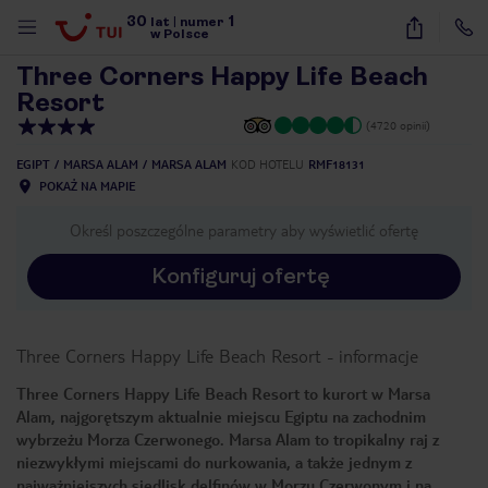
30
1
1
/
26
lat
|
numer
w Polsce
Three Corners Happy Life Beach
Resort
(4720 opinii)
EGIPT
MARSA ALAM
MARSA ALAM
KOD HOTELU
RMF18131
POKAŻ NA MAPIE
Określ poszczególne parametry aby wyświetlić ofertę
Konfiguruj ofertę
Three Corners Happy Life Beach Resort
-
informacje
Three Corners Happy Life Beach Resort to kurort w Marsa
Alam, najgorętszym aktualnie miejscu Egiptu na zachodnim
wybrzeżu Morza Czerwonego. Marsa Alam to tropikalny raj z
nute
niezwykłymi miejscami do nurkowania, a także jednym z
najważniejszych siedlisk delfinów w Morzu Czerwonym i na