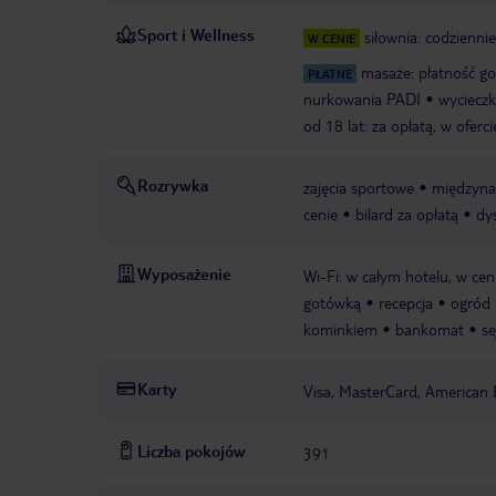
Sport i Wellness
siłownia: codziennie
W CENIE
masaże: płatność g
PŁATNE
nurkowania PADI
wycieczk
od 18 lat: za opłatą, w oferc
Rozrywka
zajęcia sportowe
międzyna
cenie
bilard za opłatą
dy
Wyposażenie
Wi-Fi: w całym hotelu, w cen
gotówką
recepcja
ogród
kominkiem
bankomat
se
Karty
Visa, MasterCard, American 
Liczba pokojów
391