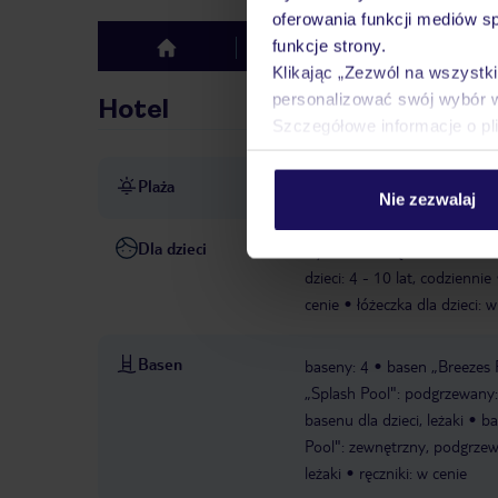
oferowania funkcji mediów s
funkcje strony.
Hotel
Opinie
top
Klikając „Zezwól na wszystk
personalizować swój wybór 
Hotel
Szczegółowe informacje o pl
Plaża
bezpośrednio przy plaży
p
Nie zezwalaj
Dla dzieci
wydzielona część basenu dla 
dzieci: 4 - 10 lat, codziennie
cenie
łóżeczka dla dzieci: w
Basen
baseny: 4
basen „Breezes P
„Splash Pool": podgrzewany:
basenu dla dzieci, leżaki
ba
Pool": zewnętrzny, podgrzew
leżaki
ręczniki: w cenie