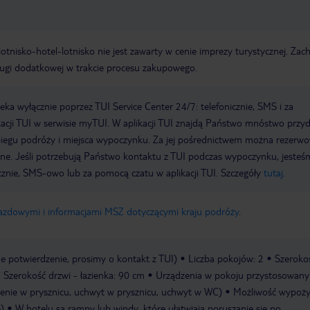
e lotnisko-hotel-lotnisko nie jest zawarty w cenie imprezy turystycznej. Za
ługi dodatkowej w trakcie procesu zakupowego.
a wyłącznie poprzez TUI Service Center 24/7: telefonicznie, SMS i za
acji TUI w serwisie myTUI. W aplikacji TUI znajdą Państwo mnóstwo przy
biegu podróży i miejsca wypoczynku. Za jej pośrednictwem można rezerw
wne. Jeśli potrzebują Państwo kontaktu z TUI podczas wypoczynku, jeste
icznie, SMS-owo lub za pomocą czatu w aplikacji TUI. Szczegóły
tutaj
.
jazdowymi i informacjami MSZ dotyczącymi kraju podróży
.
 potwierdzenie, prosimy o kontakt z TUI)
Liczba pokojów: 2
Szeroko
Szerokość drzwi - łazienka: 90 cm
Urządzenia w pokoju przystosowany
dzenie w prysznicu, uchwyt w prysznicu, uchwyt w WC)
Możliwość wypoży
)
W hotelu są rampy lub windy, które ułatwiają poruszanie się po