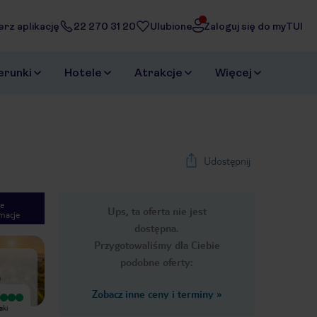
erz aplikację
22 270 31 20
Ulubione
Zaloguj się do myTUI
erunki
Hotele
Atrakcje
Więcej
Udostępnij
e
Ups, ta oferta nie jest
macje
1
/
26
dostępna.
Next slide
Przygotowaliśmy dla Ciebie
podobne oferty:
)
Zobacz inne ceny i terminy
»
Wyjątkowy
Wyjątkowy
aki
Pobyt był genialny, niczego nam nie
Lokalizacja super. Pokoje czyste.
brakowało, obsługa pytała czy
Obsługa miła i pomocna.