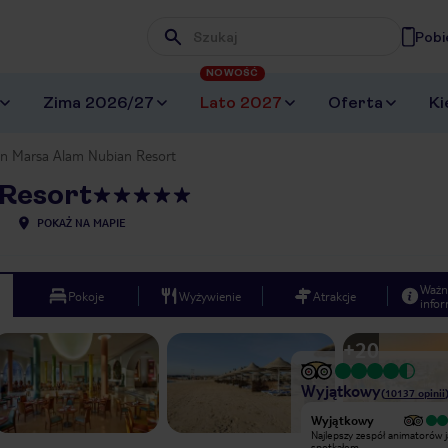
Pobi
Wpisz frazę, której szukasz
NOWOŚĆ
Zima 2026/27
Lato 2027
Oferta
Ki
on Marsa Alam Nubian Resort
 Resort
POKAŻ NA MAPIE
Ważn
Pokoje
Wyżywienie
Atrakcje
infor
+
20
Wyjątkowy
(
10137
opinii
Wyjątkowy
Wyjątkowy
Chciałam napisać moją szczerą opinię
Najlepszy zespół animatorów j
na temat tego hotelu, który zrobił na
spotkałem