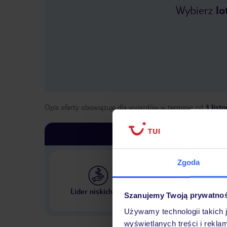
Wybierz
lo
Opis oferty obowiązuje dla wyjazdów w terminie
od
3 list
Zgoda
Największe biuro podr
Lider niskich cen
Szanujemy Twoją prywatno
w Polsce
Używamy technologii takich 
wyświetlanych treści i rekla