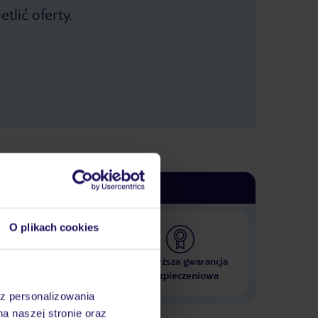
tlić oferty.
O plikach cookies
 000 hoteli w ponad 50
Najwyższa gwarancja
krajach
ubezpieczeniowa
az personalizowania
na naszej stronie oraz