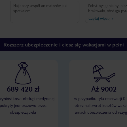
Najlepszy zespół animatorów jaki
Pobyt był genialny, ni
spotkałem
brakowało, obsługa pyt
wszystko okej co było n
Czytaj więcej
»
Jedzenie było pyszne i
Najlepszą częścią nasze
animatorzy, codziennie
chodziliśmy do baru po
dzień uczestniczyliśmy 
Rozszerz ubezpieczenie i ciesz się wakacjami w pełni
aktywnościach na baseni
Wprowadzali super atm
było się poczuć mega k
689 420 zł
Aż 9002
 wyniósł koszt obsługi medycznej
w przypadku tylu rezerwacji Kl
pokryty jednorazowo przez
otrzymali zwrot kosztów wakac
ubezpieczyciela
ramach ubezpieczenia od rezyg