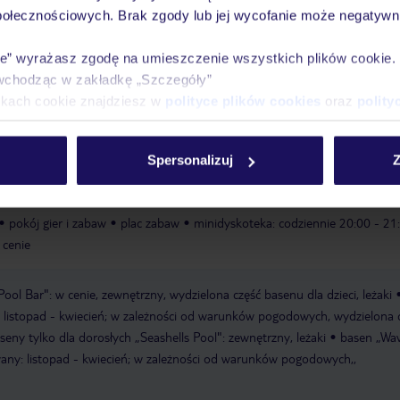
połecznościowych. Brak zgody lub jej wycofanie może negatywni
Ważn
Pokoje
Wyżywienie
Atrakcje
infor
ie” wyrażasz zgodę na umieszczenie wszystkich plików cookie
wchodząc w zakładkę „Szczegóły”
ikach cookie znajdziesz w
polityce plików cookies
oraz
polity
rywatna
piaszczysta
leżaki w cenie
ręczniki
Spersonalizuj
Z
dzieci
bufet dla dzieci
miniklub: 4 - 10 lat, codziennie, w cenie
anima
pokój gier i zabaw
plac zabaw
minidyskoteka: codziennie 20:00 - 21
 cenie
ool Bar": w cenie, zewnętrzny, wydzielona część basenu dla dzieci, leżaki
 listopad - kwiecień; w zależności od warunków pogodowych, wydzielona 
seny tylko dla dorosłych „Seashells Pool": zewnętrzny, leżaki
basen „Wa
any: listopad - kwiecień; w zależności od warunków pogodowych,,