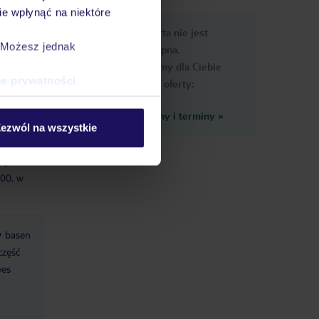
e wpłynąć na niektóre
e
Ups, ta oferta nie jest
macje
. Możesz jednak
dostępna.
Przygotowaliśmy dla Ciebie
ce prywatności
.
podobne oferty:
Zobacz inne ceny i terminy
»
ezwól na wszystkie
cje dla
:00, w
basen
część
ves