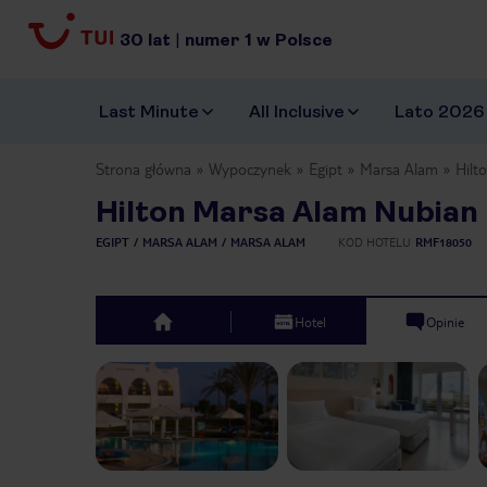
30
lat
|
numer
1
w Polsce
Last Minute
All Inclusive
Lato 2026
Strona główna
Wypoczynek
Egipt
Marsa Alam
Hilt
Hilton Marsa Alam Nubian
EGIPT
MARSA ALAM
MARSA ALAM
KOD HOTELU
RMF18050
Hotel
Opinie
top
Previous slide