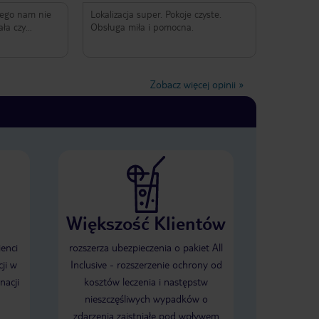
czego nam nie
Lokalizacja super. Pokoje czyste.
ała czy
Obsługa miła i pomocna.
a plus.
 różnorodne.
go pobytu byli
 wieczorami
Zobacz więcej opinii
»
tańczyć a w
w wielu
e i nie tylko.
osferę, można
omfortowo.
Większość Klientów
ienci
rozszerza ubezpieczenia o pakiet All
ji w
Inclusive - rozszerzenie ochrony od
nacji
kosztów leczenia i następstw
nieszczęśliwych wypadków o
zdarzenia zaistniałe pod wpływem