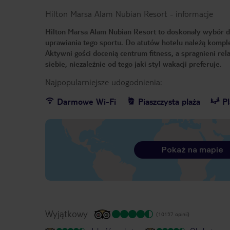
Hilton Marsa Alam Nubian Resort
-
informacje
Hilton Marsa Alam Nubian Resort to doskonały wybór dla
uprawiania tego sportu. Do atutów hotelu należą komple
Aktywni gości docenią centrum fitness, a spragnieni rel
siebie, niezależnie od tego jaki styl wakacji preferuje.
Najpopularniejsze udogodnienia:
Darmowe Wi-Fi
Piaszczysta plaża
P
Pokaż na mapie
Wyjątkowy
(10137 opinii)