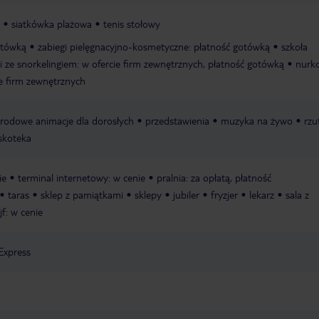
siatkówka plażowa
tenis stołowy
otówką
zabiegi pielęgnacyjno-kosmetyczne: płatność gotówką
szkoła
i ze snorkelingiem: w ofercie firm zewnętrznych, płatność gotówką
nurk
ie firm zewnętrznych
rodowe animacje dla dorosłych
przedstawienia
muzyka na żywo
rzu
skoteka
ie
terminal internetowy: w cenie
pralnia: za opłatą, płatność
taras
sklep z pamiątkami
sklepy
jubiler
fryzjer
lekarz
sala z
jf: w cenie
Express