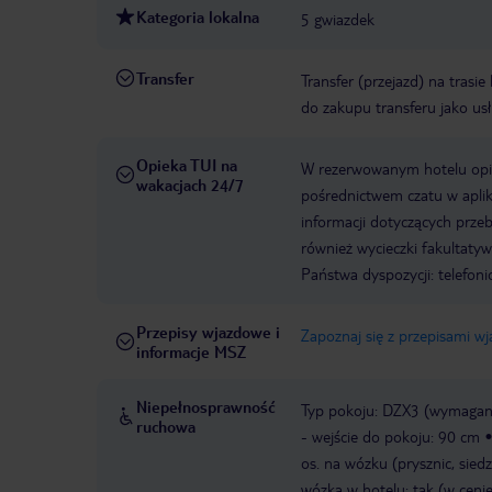
Kategoria lokalna
5 gwiazdek
Transfer
Transfer (przejazd) na trasi
do zakupu transferu jako us
Opieka TUI na
W rezerwowanym hotelu opiek
wakacjach 24/7
pośrednictwem czatu w aplik
informacji dotyczących prze
również wycieczki fakultaty
Państwa dyspozycji: telefon
Przepisy wjazdowe i
Zapoznaj się z przepisami w
informacje MSZ
Niepełnosprawność
Typ pokoju: DZX3 (wymagane
ruchowa
- wejście do pokoju: 90 cm
os. na wózku (prysznic, sie
wózka w hotelu: tak (w cenie