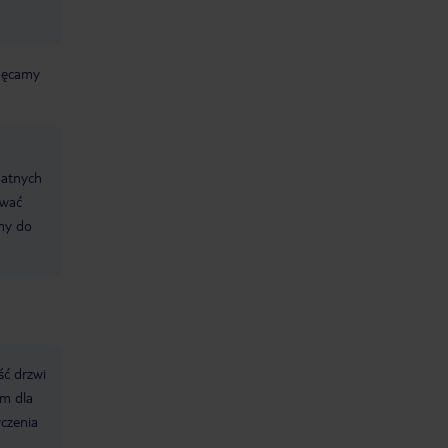
chęcamy
datnych
ować
śmy do
ść drzwi
m dla
czenia