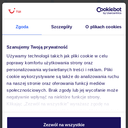
Zgoda
Szczegóły
O plikach cookies
Hotel
Szanujemy Twoją prywatność
Opinie
Używamy technologii takich jak pliki cookie w celu
poprawy komfortu użytkowania strony oraz
personalizowania wyświetlanych treści i reklam. Pliki
Pokoje
cookie wykorzystywane są także do analizowania ruchu
na naszej stronie oraz oferowania funkcji mediów
społecznościowych. Brak zgody lub jej wycofanie może
Wyżywienie
negatywnie wpłynąć na niektóre funkcje strony.
Klikając „Zezwól na wszystkie” wyrażasz zgodę na
umieszczenie wszystkich plików cookie. Możesz jednak
Atrakcje
personalizować swój wybór wchodząc w zakładkę
„Szczegóły”
Zezwól na wszystkie