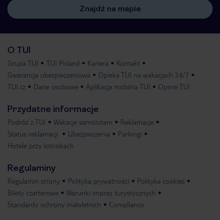
Znajdź na mapie
O TUI
Grupa TUI
TUI Poland
Kariera
Kontakt
Gwarancja ubezpieczeniowa
Opieka TUI na wakacjach 24/7
TUI.cz
Dane osobowe
Aplikacja mobilna TUI
Opinie TUI
Przydatne informacje
Podróż z TUI
Wakacje samolotem
Reklamacje
Status reklamacji
Ubezpieczenia
Parkingi
Hotele przy lotniskach
Regulaminy
Regulamin strony
Polityka prywatności
Polityka cookies
Bilety czarterowe
Warunki imprez turystycznych
Standardy ochrony małoletnich
Compliance