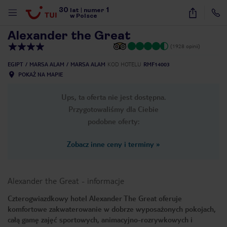
30
1
1
/
57
lat
|
numer
w Polsce
Alexander the Great
(1928 opinii)
EGIPT
MARSA ALAM
MARSA ALAM
KOD HOTELU
RMF14003
POKAŻ NA MAPIE
Ups, ta oferta nie jest dostępna.
Przygotowaliśmy dla Ciebie
podobne oferty:
Zobacz inne ceny i terminy
»
Alexander the Great
-
informacje
Czterogwiazdkowy hotel Alexander The Great oferuje
komfortowe zakwaterowanie w dobrze wyposażonych pokojach,
nute
całą gamę zajęć sportowych, animacyjno-rozrywkowych i