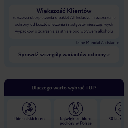
Większość Klientów
rozszerza ubezpieczenia o pakiet All Inclusive - rozszerzenie
ochrony od kosztów leczenia i następstw nieszczęśliwych
wypadków o zdarzenia zaistniałe pod wpływem alkoholu
Dane Mondial Assistance
Sprawdź szczegóły wariantów ochrony
»
Dlaczego warto wybrać TUI?
Lider niskich cen
Największe biuro
30 lat w P
podróży w Polsce