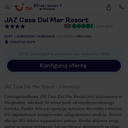
30
1
1
/
21
lat
|
numer
w Polsce
JAZ Casa Del Mar Resort
(2058 opinii)
EGIPT
HURGHADA
HURGHADA
KOD HOTELU
HRG11053
POKAŻ NA MAPIE
Określ poszczególne parametry aby wyświetlić ofertę
Konfiguruj ofertę
JAZ Casa Del Mar Resort
-
informacje
Czterogwiazdkowy JAZ Casa Del Mar Resort jest usytuowany w
Hurghadzie, zaledwie 10 minut jazdy od międzynarodowego
lotniska. Będzie dobrą propozycją zwłaszcza dla rodzin z dziećmi.
Dla najmłodszych przygotowano udogodnienia i atrakcje. Resort
oferuje 202 dobrze wyposażone pokoje. Osoby aktywne mogą
nute
zagrać w tenisa stołowego, lub spróbować dostępnych na plaży