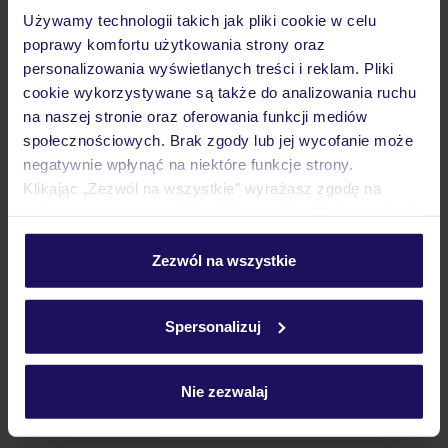
Używamy technologii takich jak pliki cookie w celu
Wyżywienie
poprawy komfortu użytkowania strony oraz
personalizowania wyświetlanych treści i reklam. Pliki
cookie wykorzystywane są także do analizowania ruchu
Atrakcje
na naszej stronie oraz oferowania funkcji mediów
społecznościowych. Brak zgody lub jej wycofanie może
negatywnie wpłynąć na niektóre funkcje strony.
Ważne informacje
Klikając „Zezwól na wszystkie” wyrażasz zgodę na
umieszczenie wszystkich plików cookie. Możesz jednak
personalizować swój wybór wchodząc w zakładkę
„Szczegóły”
Zezwól na wszystkie
Często zadawane pytania
Szczegółowe informacje o plikach cookie znajdziesz
Jak zmienić uczestników/osobę zgłaszającą?
w
polityce plików cookies
oraz
polityce prywatności
.
Czy w Hotelu będzie przedstawiciel TUI?
Spersonalizuj
Na jakiej podstawie i gdzie otrzymam karty
pokładowe/bilety lotnicze?
Nie zezwalaj
Zobacz więcej