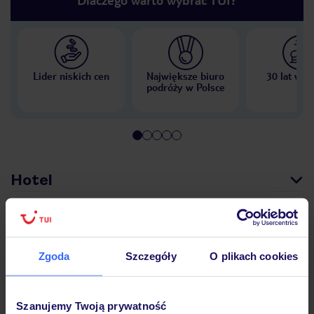
Lider niskich cen
Największe biuro
30 lat w P
podróży w Polsce
Hotel
Opinie
Zgoda
Szczegóły
O plikach cookies
Pokoje
Szanujemy Twoją prywatność