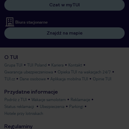
Czat w myTUI
Biura stacjonarne
Znajdź na mapie
O TUI
Grupa TUI
TUI Poland
Kariera
Kontakt
Gwarancja ubezpieczeniowa
Opieka TUI na wakacjach 24/7
TUI.cz
Dane osobowe
Aplikacja mobilna TUI
Opinie TUI
Przydatne informacje
Podróż z TUI
Wakacje samolotem
Reklamacje
Status reklamacji
Ubezpieczenia
Parkingi
Hotele przy lotniskach
Regulaminy