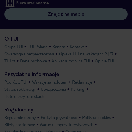
Biura stacjonarne
Znajdź na mapie
O TUI
Grupa TUI
TUI Poland
Kariera
Kontakt
Gwarancja ubezpieczeniowa
Opieka TUI na wakacjach 24/7
TUI.cz
Dane osobowe
Aplikacja mobilna TUI
Opinie TUI
Przydatne informacje
Podróż z TUI
Wakacje samolotem
Reklamacje
Status reklamacji
Ubezpieczenia
Parkingi
Hotele przy lotniskach
Regulaminy
Regulamin strony
Polityka prywatności
Polityka cookies
Bilety czarterowe
Warunki imprez turystycznych
Standardy ochrony małoletnich
Compliance