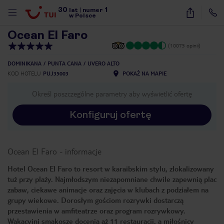
30
1
1
/
41
lat
|
numer
w Polsce
Ocean El Faro
(10075 opinii)
DOMINIKANA
PUNTA CANA
UVERO ALTO
KOD HOTELU
PUJ35003
POKAŻ NA MAPIE
Określ poszczególne parametry aby wyświetlić ofertę
Konfiguruj ofertę
Ocean El Faro
-
informacje
Hotel Ocean El Faro to resort w karaibskim stylu, zlokalizowany
tuż przy plaży. Najmłodszym niezapomniane chwile zapewnią plac
zabaw, ciekawe animacje oraz zajęcia w klubach z podziałem na
grupy wiekowe. Dorosłym gościom rozrywki dostarczą
przestawienia w amfiteatrze oraz program rozrywkowy.
nute
Wakacyjni smakosze docenią aż 11 restauracji, a miłośnicy