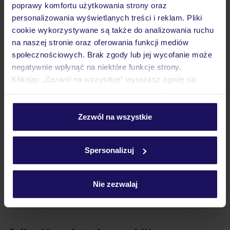
poprawy komfortu użytkowania strony oraz
personalizowania wyświetlanych treści i reklam. Pliki
Atrakcje
cookie wykorzystywane są także do analizowania ruchu
na naszej stronie oraz oferowania funkcji mediów
społecznościowych. Brak zgody lub jej wycofanie może
Ważne informacje
negatywnie wpłynąć na niektóre funkcje strony.
Klikając „Zezwól na wszystkie” wyrażasz zgodę na
umieszczenie wszystkich plików cookie. Możesz jednak
personalizować swój wybór wchodząc w zakładkę
Często zadawane pytania
„Szczegóły”
Zezwól na wszystkie
Jak zmienić uczestników/osobę zgłaszającą?
Szczegółowe informacje o plikach cookie znajdziesz
Czy w Hotelu będzie przedstawiciel TUI?
w
polityce plików cookies
oraz
polityce prywatności
.
Spersonalizuj
Na jakiej podstawie i gdzie otrzymam karty
pokładowe/bilety lotnicze?
Zobacz więcej
Nie zezwalaj