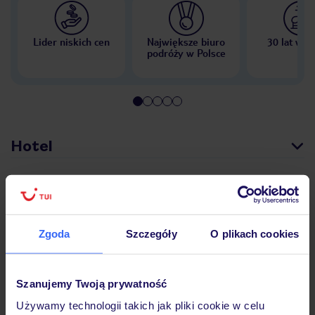
Lider niskich cen
Największe biuro
30 lat w P
podróży w Polsce
Hotel
Opinie
Zgoda
Szczegóły
O plikach cookies
Pokoje
Szanujemy Twoją prywatność
Wyżywienie
Używamy technologii takich jak pliki cookie w celu