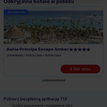
Odkryj inne hotele w pobliżu
ZALICZKA 25%
Bahia Principe Escape Ambar
DOMINIKANA
PUNTA CANA
PUNTA CANA
8 562 zł/os.
Pobierz bezpłatną aplikację TUI
Szybkie wyszukiwanie i przeglądanie ofert