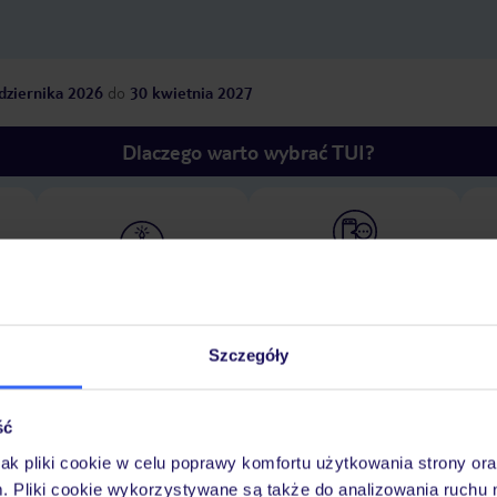
dziernika 2026
do
30 kwietnia 2027
Dlaczego warto wybrać TUI?
óży
Tylko u nas opieka na
10
30 lat w Polsce
wakacjach 24/7
Szczegóły
Pokoje
Wyżywienie
Atrakcje
Ważne i
ść
jak pliki cookie w celu poprawy komfortu użytkowania strony or
m. Pliki cookie wykorzystywane są także do analizowania ruchu 