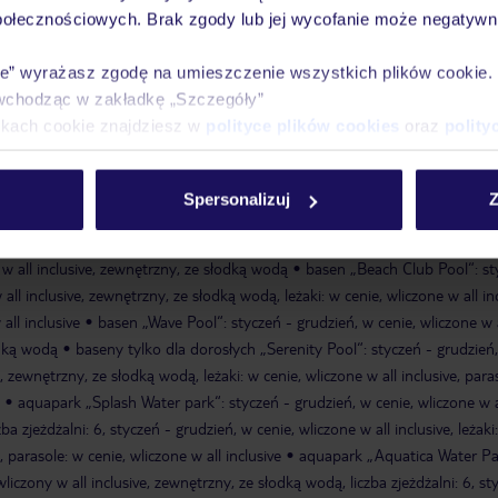
połecznościowych. Brak zgody lub jej wycofanie może negatywni
go Vela Beach Club
publiczna (z częścią prywatną hotelu)
piaszczysta
ręczniki w cenie
transfer busem w cenie
ie” wyrażasz zgodę na umieszczenie wszystkich plików cookie
wchodząc w zakładkę „Szczegóły”
ikach cookie znajdziesz w
polityce plików cookies
oraz
polity
y „Lagoon pool“: styczeń - grudzień, w cenie, wliczone w all inclusive,
żaki: w cenie, wliczone w all inclusive, parasole: w cenie, wliczone w all
 „Cenote 1 with waterfall“: styczeń - grudzień, w cenie, wliczone w all inc
Spersonalizuj
Z
kompleks basenowy „Cenote 2 with waterfall“: styczeń - grudzień, w cen
nętrzny, ze słodką wodą
kompleks basenowy „Cenote 3 with waterfall“: 
 w all inclusive, zewnętrzny, ze słodką wodą
basen „Beach Club Pool“: st
all inclusive, zewnętrzny, ze słodką wodą, leżaki: w cenie, wliczone w all inc
all inclusive
basen „Wave Pool“: styczeń - grudzień, w cenie, wliczone w a
odką wodą
baseny tylko dla dorosłych „Serenity Pool“: styczeń - grudzień
e, zewnętrzny, ze słodką wodą, leżaki: w cenie, wliczone w all inclusive, para
aquapark „Splash Water park“: styczeń - grudzień, w cenie, wliczone w a
zba zjeżdżalni: 6, styczeń - grudzień, w cenie, wliczone w all inclusive, leżaki
e, parasole: w cenie, wliczone w all inclusive
aquapark „Aquatica Water Pa
liczony w all inclusive, zewnętrzny, ze słodką wodą, liczba zjeżdżalni: 6, st