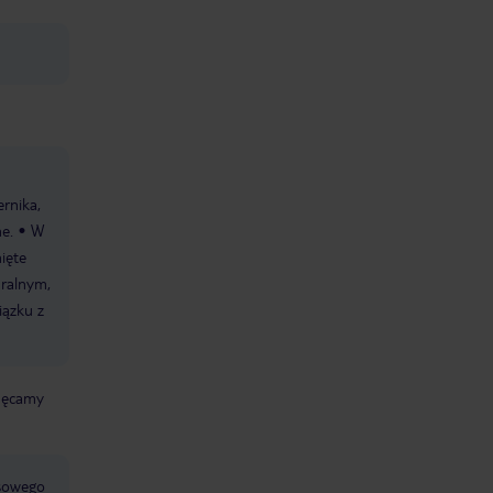
h
rnika,
e.
W
ięte
ralnym,
iązku z
chęcamy
jsowego