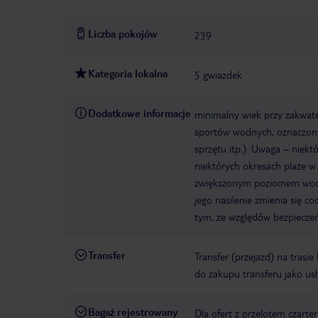
Liczba pokojów
239
Kategoria lokalna
5 gwiazdek
Dodatkowe informacje
minimalny wiek przy zakwate
sportów wodnych, oznaczonyc
sprzętu itp.). Uwaga – niek
niektórych okresach plaże 
zwiększonym poziomem wodor
jego nasilenie zmienia się 
tym, ze względów bezpiecze
Transfer
Transfer (przejazd) na trasi
do zakupu transferu jako us
Bagaż rejestrowany
Dla ofert z przelotem czart