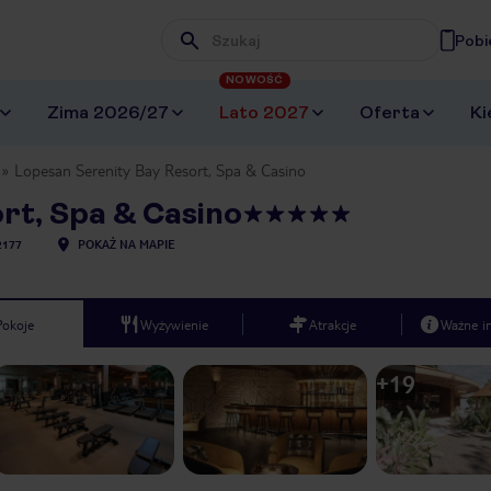
Pobi
Wpisz frazę, której szukasz
NOWOŚĆ
Zima 2026/27
Lato 2027
Oferta
Ki
Lopesan Serenity Bay Resort, Spa & Casino
rt, Spa & Casino
2177
POKAŻ NA MAPIE
Pokoje
Wyżywienie
Atrakcje
Ważne i
+
19