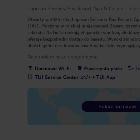
Lopesan Serenity Bay Resort, Spa & Casino
-
infor
Otwarty w 2026 roku Lopesan Serenity Bay Resort, Spa
(18+). Położony w rajskiej miejscowości Bávaro, zosta
relaksie. Na Gości czekają eleganckie wnętrza, ekskluz
oferuje bezpośredni dostęp do basenu. Wysoki standard
obiekt spełni oczekiwania nawet najbardziej wymagając
Najpopularniejsze udogodnienia:
Darmowe Wi-Fi
Piaszczysta plaża
Le
TUI Service Center 24/7 + TUI App
Pokaż na mapie