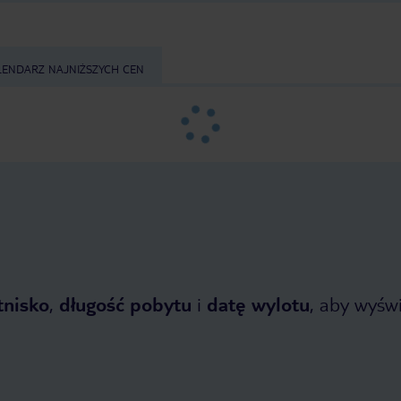
LENDARZ NAJNIŻSZYCH CEN
tnisko
,
długość pobytu
i
datę wylotu
, aby wyświe