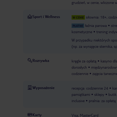
grudzień, w cenie, wliczone w 
Sport i Wellness
siłownia: 18+, codz
W CENIE
łaźnia parowa
str
PŁATNE
kosmetyczne
trening indy
W przypadku niektórych spo
(np. za wynajęcie sternika, sp
Rozrywka
kręgle za opłatą
kasyno dl
dorosłych
międzynarodowy
codziennie
zajęcia taneczn
Wyposażenie
recepcja: codziennie 24
ka
pamiątkami
sklepy
butik
inclusive
pralnia: za opłatą
Karty
Visa, MasterCard