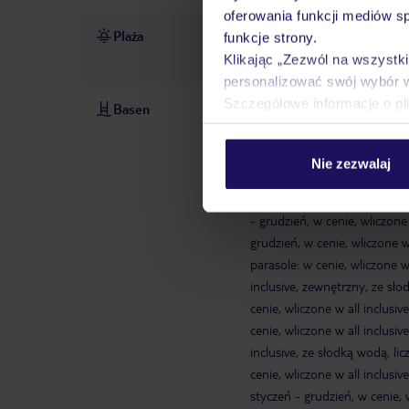
oferowania funkcji mediów s
Plaża
ok. 600 m od klubu plażowe
funkcje strony.
w cenie
parasole w cenie
Klikając „Zezwól na wszystk
personalizować swój wybór 
Szczegółowe informacje o pl
Basen
baseny: 9
kompleks basenow
zewnętrzny, ze słodką wodą, le
inclusive
kompleks basenowy
Nie zezwalaj
zewnętrzny, ze słodką wodą
wliczone w all inclusive, zew
- grudzień, w cenie, wliczone
grudzień, w cenie, wliczone w 
parasole: w cenie, wliczone w 
inclusive, zewnętrzny, ze sł
cenie, wliczone w all inclusiv
cenie, wliczone w all inclusive
inclusive, ze słodką wodą, lic
cenie, wliczone w all inclusiv
styczeń - grudzień, w cenie, w