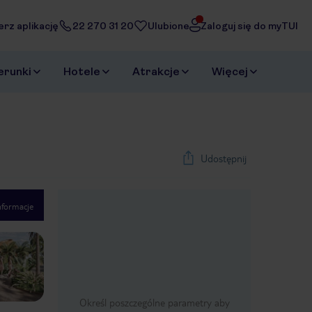
erz aplikację
22 270 31 20
Ulubione
Zaloguj się do myTUI
erunki
Hotele
Atrakcje
Więcej
Udostępnij
nformacje
1
/
25
Next slide
Określ poszczególne parametry aby