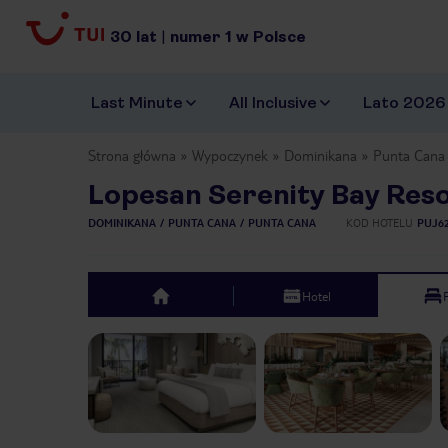
30
lat
|
numer
1
w Polsce
Last Minute
All Inclusive
Lato 2026
Strona główna
Wypoczynek
Dominikana
Punta Cana
Lopesan Serenity Bay Reso
DOMINIKANA
PUNTA CANA
PUNTA CANA
KOD HOTELU
PUJ6
Hotel
top
Previous slide