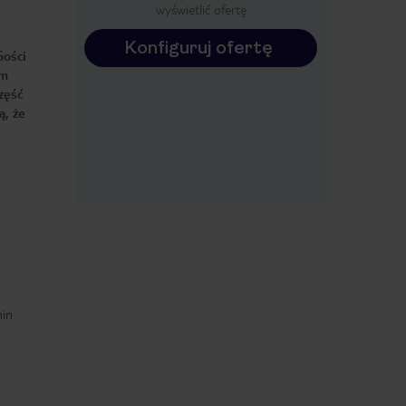
wyświetlić ofertę
Konfiguruj ofertę
Gości
ym
zęść
ą, że
min