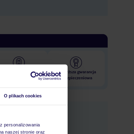
 000 hoteli w ponad 50
Najwyższa gwarancja
krajach
ubezpieczeniowa
O plikach cookies
nformacje
az personalizowania
na naszej stronie oraz