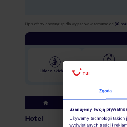
Opis oferty obowiązuje dla wyjazdów w terminie
od
30 paź
Największe biuro podr
Lider niskich cen
w Polsce
Zgoda
Hotel
top
Szanujemy Twoją prywatno
Hotel
Używamy technologii takich 
wyświetlanych treści i rekla