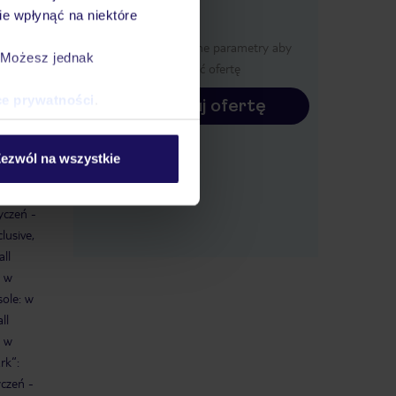
e wpłynąć na niektóre
leżaki
Określ poszczególne parametry aby
. Możesz jednak
wyświetlić ofertę
ce prywatności
.
Konfiguruj ofertę
lusive,
ezwól na wszystkie
ie,
styczeń
yczeń -
lusive,
ll
, w
sole: w
ll
: w
rk“:
yczeń -