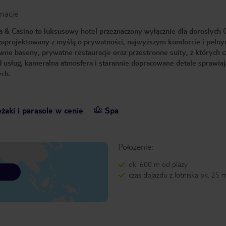
macje
 & Casino to luksusowy hotel przeznaczony wyłącznie dla dorosłych 
ł zaprojektowany z myślą o prywatności, najwyższym komforcie i pełn
ywne baseny, prywatne restauracje oraz przestronne suity, z których c
 usług, kameralna atmosfera i starannie dopracowane detale sprawiaj
ych.
żaki i parasole w cenie
Spa
Położenie:
ok. 600 m od plaży
czas dojazdu z lotniska ok. 25 