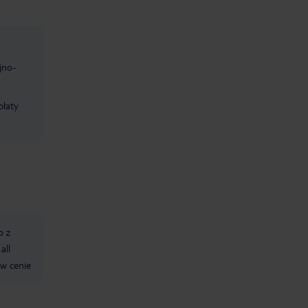
jno-
płaty
p z
all
 w cenie