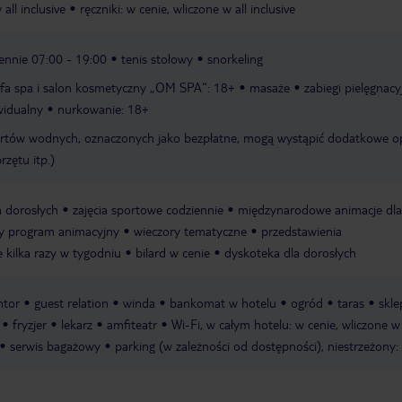
all inclusive
ręczniki: w cenie, wliczone w all inclusive
iennie 07:00 - 19:00
tenis stołowy
snorkeling
efa spa i salon kosmetyczny „OM SPA“: 18+
masaże
zabiegi pielęgnacy
widualny
nurkowanie: 18+
rtów wodnych, oznaczonych jako bezpłatne, mogą wystąpić dodatkowe o
rzętu itp.)
a dorosłych
zajęcia sportowe codziennie
międzynarodowe animacje dla
 program animacyjny
wieczory tematyczne
przedstawienia
e kilka razy w tygodniu
bilard w cenie
dyskoteka dla dorosłych
ntor
guest relation
winda
bankomat w hotelu
ogród
taras
skle
fryzjer
lekarz
amfiteatr
Wi-Fi, w całym hotelu: w cenie, wliczone w 
serwis bagażowy
parking (w zależności od dostępności), niestrzeżony: