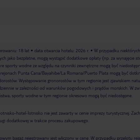
rowaniu: 18 lat
data otwarcia hotelu: 2026 r.
W przypadku niektóryc
h jako bezpłatne, mogą wystąpić dodatkowe opłaty (np. za wynajęcie ste
tóre sporty wodne ze względu na czynniki zewnętrzne mogą być niedostępn
w rejonach Punta Cana/Bayahibe/La Romana/Puerto Plata mogą być dotkn
ostów. Występowanie gronorostów w tym regionie jest zjawiskiem natu
codziennie w zależności od warunków pogodowych i prądów morskich. W zw
ństwa, sporty wodne w tym regionie okresowo mogą być niedostępne.
e lotnisko-hotel-lotnisko nie jest zawarty w cenie imprezy turystycznej. Za
ługi dodatkowej w trakcie procesu zakupowego.
erowym bagaż rejestrowany jest wliczony w cenę. W przypadku przelotu re