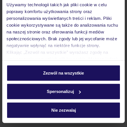
Używamy technologii takich jak pliki cookie w celu
Wyżywienie
poprawy komfortu użytkowania strony oraz
personalizowania wyświetlanych treści i reklam. Pliki
cookie wykorzystywane są także do analizowania ruchu
Atrakcje
na naszej stronie oraz oferowania funkcji mediów
społecznościowych. Brak zgody lub jej wycofanie może
negatywnie wpłynąć na niektóre funkcje strony.
Ważne informacje
Klikając „Zezwól na wszystkie” wyrażasz zgodę na
umieszczenie wszystkich plików cookie. Możesz jednak
personalizować swój wybór wchodząc w zakładkę
„Szczegóły”
Zezwól na wszystkie
Często zadawane pytania
Szczegółowe informacje o plikach cookie znajdziesz
Jak zmienić uczestników/osobę zgłaszającą?
w
polityce plików cookies
oraz
polityce prywatności
.
Czy w Hotelu będzie przedstawiciel TUI?
Spersonalizuj
Na jakiej podstawie i gdzie otrzymam karty
pokładowe/bilety lotnicze?
Nie zezwalaj
Zobacz więcej