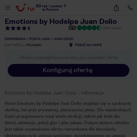
30
1
1
/
20
lat
|
numer
w Polsce
Emotions by Hodelpa Juan Dolio
(5696 opinii)
DOMINIKANA
PUNTA CANA
JUAN DOLIO
KOD HOTELU
PUJ30001
POKAŻ NA MAPIE
Określ poszczególne parametry aby wyświetlić ofertę
Konfiguruj ofertę
Emotions by Hodelpa Juan Dolio
-
informacje
Hotel Emotions by Hodelpa Juan Dolio znajduje się w spokojnej
okolicy, tuż przy prywatnej, piaszczystej plaży. Dla najmłodszych
Gości przygotowano tutaj wiele atrakcji, takich jak klub dla
dzieci, animacje, pokój gier i plac zabaw. Dużym atutem obiektu
jest także urozmaicona oferta rozrywkowa dla dorosłych,
nute
obejmująca m.in. zajęcia sportowe, przedstawienia czy zajęcia