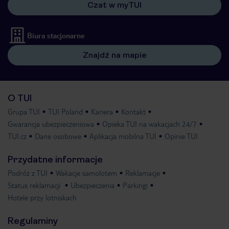
Czat w myTUI
Biura stacjonarne
Znajdź na mapie
O TUI
Grupa TUI
TUI Poland
Kariera
Kontakt
Gwarancja ubezpieczeniowa
Opieka TUI na wakacjach 24/7
TUI.cz
Dane osobowe
Aplikacja mobilna TUI
Opinie TUI
Przydatne informacje
Podróż z TUI
Wakacje samolotem
Reklamacje
Status reklamacji
Ubezpieczenia
Parkingi
Hotele przy lotniskach
Regulaminy