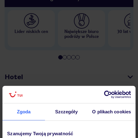
Lider niskich cen
Największe biuro
30 lat w P
podróży w Polsce
Hotel
Opinie
Zgoda
Szczegóły
O plikach cookies
Pokoje
Szanujemy Twoją prywatność