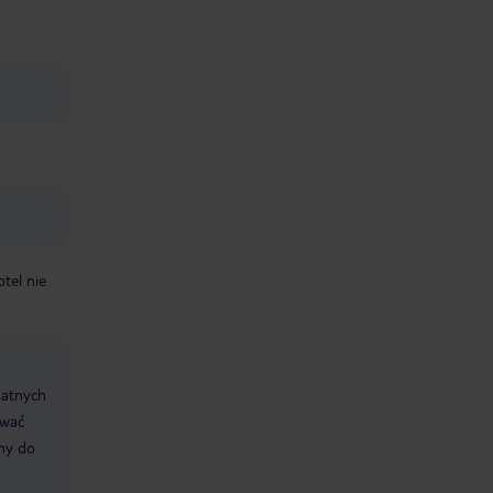
otel nie
datnych
ować
śmy do