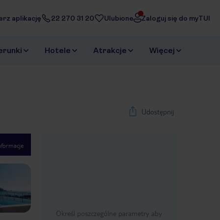
erz aplikację
22 270 31 20
Ulubione
Zaloguj się do myTUI
erunki
Hotele
Atrakcje
Więcej
Udostępnij
nformacje
1
/
22
Next slide
Określ poszczególne parametry aby