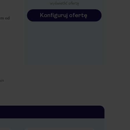
wyświetlić ofertę
Konfiguruj ofertę
0 m od
min