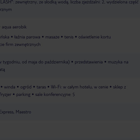
SH": zewnętrzny, ze słodką wodą, liczba zjeżdżalni: 2, wydzielona część
trznym
aqua aerobik
ińska
łaźnia parowa
masaże
tenis
oświetlenie kortu
cie firm zewnętrznych
 w tygodniu, od maja do października)
przedstawienia
muzyka na
atą
winda
ogród
taras
Wi-Fi: w całym hotelu, w cenie
sklep z
fryzjer
parking
sale konferencyjne: 5
Express, Maestro