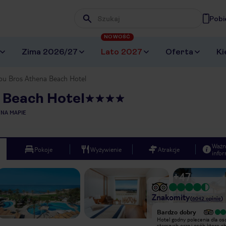
Pobi
Wpisz frazę, której szukasz
NOWOŚĆ
Zima 2026/27
Lato 2027
Oferta
Ki
ou Bros Athena Beach Hotel
 Beach Hotel
 NA MAPIE
Ważn
Pokoje
Wyżywienie
Atrakcje
infor
+
47
Znakomity
(
6042
opinie
)
Wyjątkowy
Bardzo dobry
Najlepsi animatorzy szczególnie Wika
Hotel godny polecenia dla os
z Polski. Hotel mega pozytywnie
starszych oraz i osób ktore c