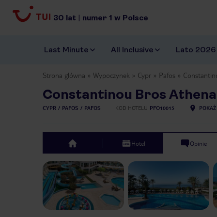
30
lat
|
numer
1
w Polsce
Last Minute
All Inclusive
Lato 2026
Strona główna
Wypoczynek
Cypr
Pafos
Constantin
Constantinou Bros Athena
CYPR
PAFOS
PAFOS
KOD HOTELU
PFO10015
POKAŻ
Hotel
Opinie
top
Previous slide