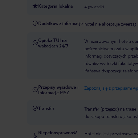
Kategoria lokalna
4 gwiazdki
Dodatkowe informacje
hotel nie akceptuje zwierząt
Opieka TUI na
W rezerwowanym hotelu opiek
wakacjach 24/7
pośrednictwem czatu w aplik
informacji dotyczących prze
również wycieczki fakultaty
Państwa dyspozycji: telefon
Przepisy wjazdowe i
Zapoznaj się z przepisami w
informacje MSZ
Transfer
Transfer (przejazd) na trasi
do zakupu transferu jako us
Niepełnosprawność
Hotel nie jest przystosowan