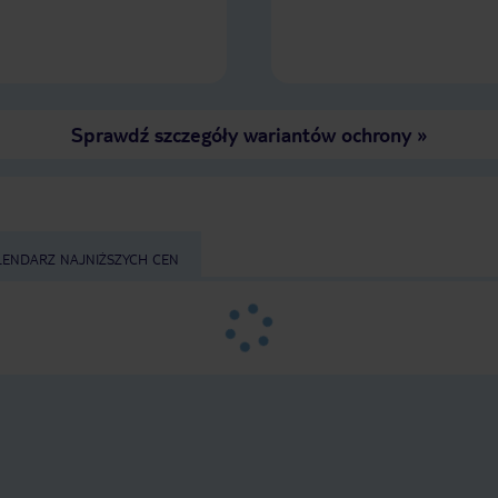
pobyt na plus mimo początkowego
złego wrażenia.
Sprawdź szczegóły wariantów ochrony
»
LENDARZ NAJNIŻSZYCH CEN