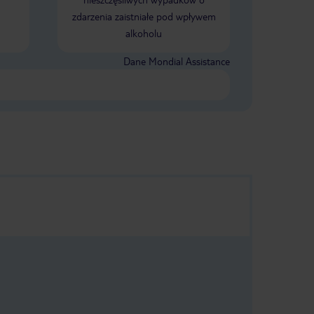
zadbane i świetnie zorganizowane.
zdarzenia zaistniałe pod wpływem
Wieczorne animacje i zajęcia były
alkoholu
prawdziwą wisienką na torcie.
Profesjonalne, pełne energii i
naprawdę angażujące – sprawiały, że
Dane Mondial Assistance
każdy wieczór był wyjątkowy. Z pełnym
przekonaniem polecamy Athena
Beach każdemu, kto szuka
wspaniałego wypoczynku na Cyprze.
To miejsce, do którego chce się
wracać!