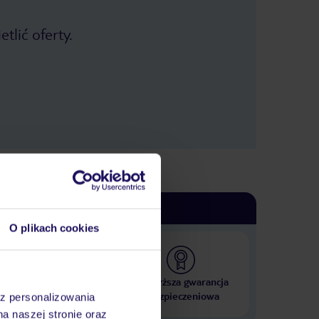
tlić oferty.
O plikach cookies
 000 hoteli w ponad 50
Najwyższa gwarancja
krajach
ubezpieczeniowa
az personalizowania
na naszej stronie oraz