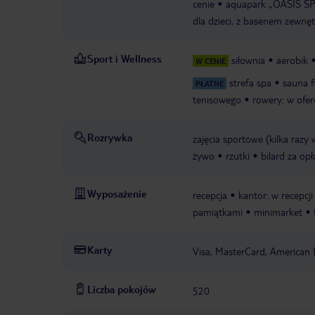
cenie
aquapark „OASIS SPLA
dla dzieci, z basenem zewnę
Sport i Wellness
siłownia
aerobik
W CENIE
strefa spa
sauna f
PŁATNE
tenisowego
rowery: w ofer
Rozrywka
zajęcia sportowe (kilka razy
żywo
rzutki
bilard za opł
Wyposażenie
recepcja
kantor: w recepcji
pamiątkami
minimarket
Karty
Visa, MasterCard, American 
Liczba pokojów
520