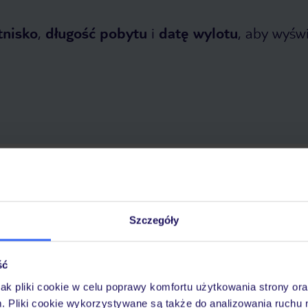
tnisko
,
długość pobytu
i
datę wylotu
, aby wyświe
topada 2026
do
31 marca 2027
Dlaczego warto wybrać TUI?
Szczegóły
ść
óży
Tylko u nas opieka na
10
30 lat w Polsce
wakacjach 24/7
jak pliki cookie w celu poprawy komfortu użytkowania strony or
m. Pliki cookie wykorzystywane są także do analizowania ruchu 