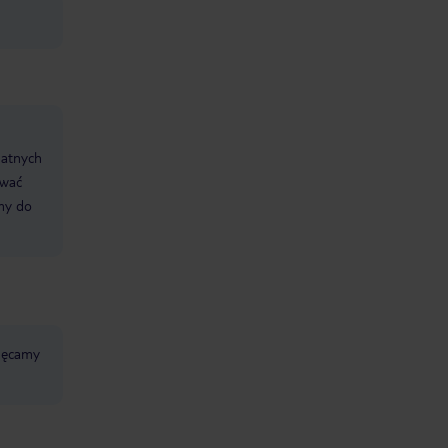
datnych
ować
śmy do
chęcamy