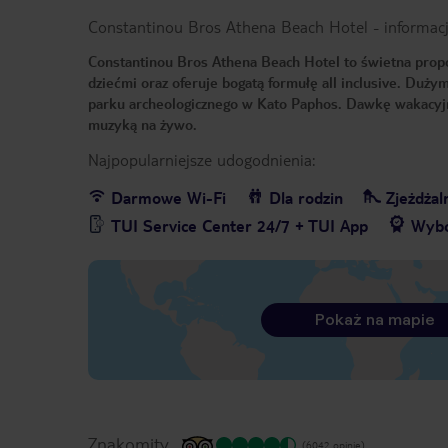
Constantinou Bros Athena Beach Hotel
-
informac
Constantinou Bros Athena Beach Hotel to świetna propo
dziećmi oraz oferuje bogatą formułę all inclusive. Duży
parku archeologicznego w Kato Paphos. Dawkę wakacyj
muzyką na żywo.
Najpopularniejsze udogodnienia:
Darmowe Wi-Fi
Dla rodzin
Zjeżdżaln
TUI Service Center 24/7 + TUI App
Wybó
Pokaż na mapie
Znakomity
(6042 opinie)