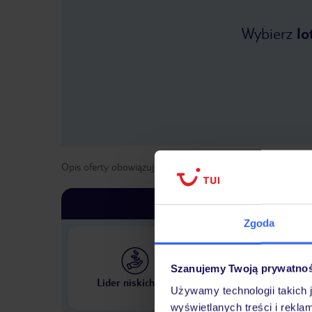
Wybierz
lo
Opis oferty obowiązuje dla wyjazdów w terminie
od
13 lis
Zgoda
Szanujemy Twoją prywatno
Największe biuro podr
Lider niskich cen
w Polsce
Używamy technologii takich 
wyświetlanych treści i rekla