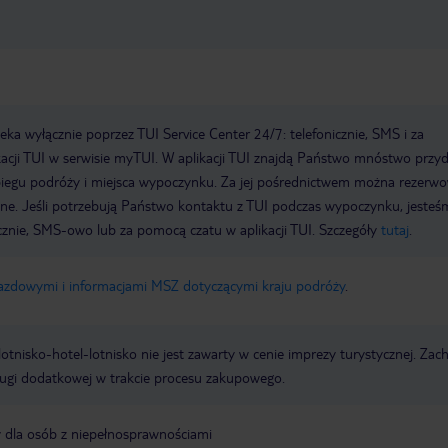
a wyłącznie poprzez TUI Service Center 24/7: telefonicznie, SMS i za
acji TUI w serwisie myTUI. W aplikacji TUI znajdą Państwo mnóstwo przy
biegu podróży i miejsca wypoczynku. Za jej pośrednictwem można rezerw
wne. Jeśli potrzebują Państwo kontaktu z TUI podczas wypoczynku, jeste
icznie, SMS-owo lub za pomocą czatu w aplikacji TUI. Szczegóły
tutaj
.
jazdowymi i informacjami MSZ dotyczącymi kraju podróży
.
e lotnisko-hotel-lotnisko nie jest zawarty w cenie imprezy turystycznej. Za
ługi dodatkowej w trakcie procesu zakupowego.
y dla osób z niepełnosprawnościami