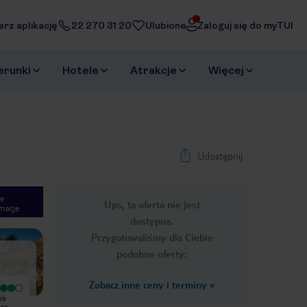
erz aplikację
22 270 31 20
Ulubione
Zaloguj się do myTUI
erunki
Hotele
Atrakcje
Więcej
Udostępnij
e
Ups, ta oferta nie jest
macje
1
/
53
dostępna.
Next slide
Przygotowaliśmy dla Ciebie
podobne oferty:
Zobacz inne ceny i terminy
»
Wyjątkowy
Wyjątkowy
ob
Świetny hotel na wypoczynek z
Pobyt w hotelu Athena Beach był
hcą
dziećmi. Uprzejma i miła obsługa.
absolutnie wyjątkowy! Już od