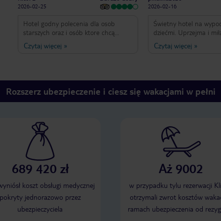
2026-02-25
2026-02-16
Hotel godny polecenia dla osob
Świetny hotel na wypoc
starszych oraz i osób ktore chcą
dziećmi. Uprzejma i mił
odpocząć poza sezonem. Podczas
Pyszne jedzenie. Położe
Czytaj więcej
»
Czytaj więcej
»
przyjazdu w lutym większa czesc
świetne.
hotelu to anglicy po 60 roku życia.
Jedzenie smaczne jednak dało sie
odczuć pewną powtażalnosc. Duzy
minus przy opcji HB robi brak
Rozszerz ubezpieczenie i ciesz się wakacjami w pełni
napojów na kolacjo jednak na plus
świeżo wyciskany sok pomarańczowy.
Animacje na prawde porządne. Widać
że młodzi ludzie przyjechali sie
pobawić ale rownież potrafią zabawić
najstarszych i najmłodszych. Trzeba
tylko chcieć sie bawić. Animatorzy
tacy jak Lofti, Adam, Cuba,Karolina
689 420 zł
Aż 9002
and Roberto Oferta basenu
wewnętrznego troche uboka jednak
dało sie poplywać. Ogólnie hotel na
 wyniósł koszt obsługi medycznej
w przypadku tylu rezerwacji Kl
plus gdyż z pod niego jest
pokryty jednorazowo przez
otrzymali zwrot kosztów wakac
bezpośredni autobus do centrum
ubezpieczyciela
ramach ubezpieczenia od rezyg
miasta 611. Kosztuje 2 euro i
naprawde sprawnie jedzie. Ogólnie