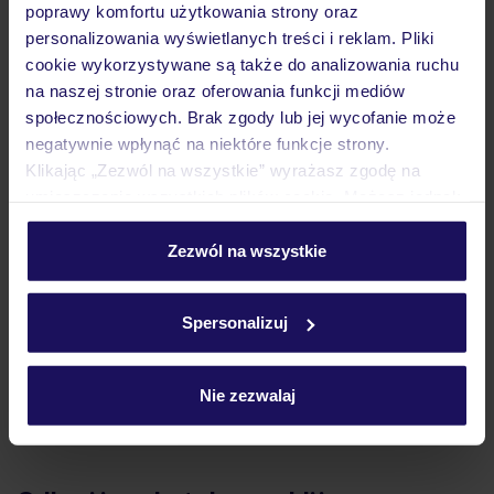
poprawy komfortu użytkowania strony oraz
personalizowania wyświetlanych treści i reklam. Pliki
Atrakcje
cookie wykorzystywane są także do analizowania ruchu
na naszej stronie oraz oferowania funkcji mediów
społecznościowych. Brak zgody lub jej wycofanie może
Ważne informacje
negatywnie wpłynąć na niektóre funkcje strony.
Klikając „Zezwól na wszystkie” wyrażasz zgodę na
umieszczenie wszystkich plików cookie. Możesz jednak
personalizować swój wybór wchodząc w zakładkę
Często zadawane pytania
„Szczegóły”
Zezwól na wszystkie
Jak zmienić uczestników/osobę zgłaszającą?
Szczegółowe informacje o plikach cookie znajdziesz
Czy w Hotelu będzie przedstawiciel TUI?
w
polityce plików cookies
oraz
polityce prywatności
.
Spersonalizuj
Na jakiej podstawie i gdzie otrzymam karty
pokładowe/bilety lotnicze?
Zobacz więcej
Nie zezwalaj