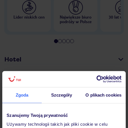
Lider niskich cen
Największe biuro
30 lat w P
podróży w Polsce
Hotel
Opinie
Zgoda
Szczegóły
O plikach cookies
Pokoje
Szanujemy Twoją prywatność
Wyżywienie
Używamy technologii takich jak pliki cookie w celu