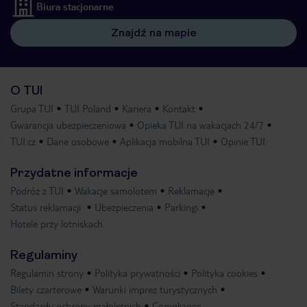
Biura stacjonarne
Znajdź na mapie
O TUI
Grupa TUI
TUI Poland
Kariera
Kontakt
Gwarancja ubezpieczeniowa
Opieka TUI na wakacjach 24/7
TUI.cz
Dane osobowe
Aplikacja mobilna TUI
Opinie TUI
Przydatne informacje
Podróż z TUI
Wakacje samolotem
Reklamacje
Status reklamacji
Ubezpieczenia
Parkingi
Hotele przy lotniskach
Regulaminy
Regulamin strony
Polityka prywatności
Polityka cookies
Bilety czarterowe
Warunki imprez turystycznych
Standardy ochrony małoletnich
Compliance