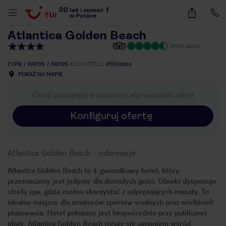
30
1
1
/
20
lat
|
numer
w Polsce
Atlantica Golden Beach
(3939 opinii)
CYPR
PAFOS
PAFOS
KOD HOTELU
PFO10036
POKAŻ NA MAPIE
Określ poszczególne parametry aby wyświetlić ofertę
Konfiguruj ofertę
Atlantica Golden Beach
-
informacje
Atlantica Golden Beach to 4-gwiazdkowy hotel, który
przeznaczony jest jedynie dla dorosłych gości. Obiekt dysponuje
strefą spa, gdzie można skorzystać z odprężających masaży. To
idealne miejsce dla amatorów sportów wodnych oraz wielbicieli
plażowania. Hotel położony jest bezpośrednio przy publicznej
nute
plaży. Atlantica Golden Beach cieszy się uznaniem wśród