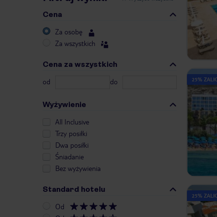
Cena
Za osobę
Za wszystkich
Cena za wszystkich
25% ZALIC
od
do
Wyżywienie
All Inclusive
Trzy posiłki
Dwa posiłki
Śniadanie
Bez wyżywienia
Standard hotelu
25% ZALIC
Od