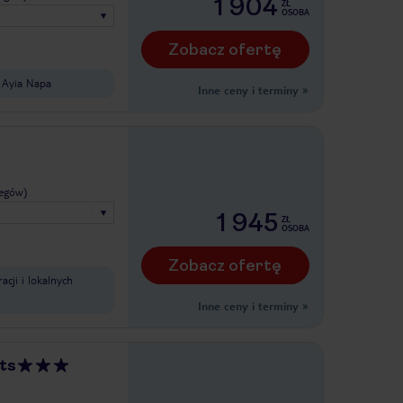
1 904
ZŁ
OSOBA
Zobacz ofertę
m Ayia Napa
Inne ceny i terminy
»
legów)
1 945
ZŁ
OSOBA
Zobacz ofertę
acji i lokalnych
Inne ceny i terminy
»
ts