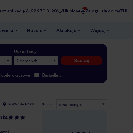
erz aplikację
22 270 31 20
Ulubione
Zaloguj się do myTUI
erunki
Hotele
Atrakcje
Więcej
Uczestnicy
Szukaj
2 dorosłych
Hotele luksusowe
Bestsellery
cena rosnąco
POKAŻ NA MAPIE
Sortuj
nts
legów)