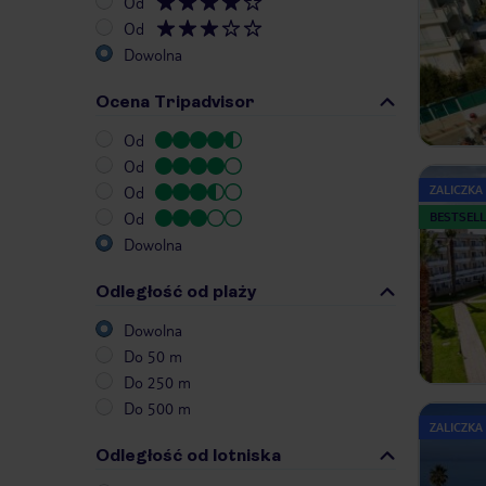
Od
Od
Dowolna
Ocena Tripadvisor
Od
Od
ZALICZKA
Od
Od
BESTSELL
Dowolna
Odległość od plaży
Dowolna
Do 50 m
Do 250 m
Do 500 m
ZALICZKA
Odległość od lotniska