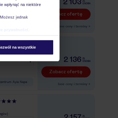
2 103
ZŁ
OSOBA
e wpłynąć na niektóre
Zobacz ofertę
. Możesz jednak
Inne ceny i terminy
»
ce prywatności
.
 w TUI
ezwól na wszystkie
legów)
2 136
ZŁ
OSOBA
Zobacz ofertę
 centrum Ayia Napa
Inne ceny i terminy
»
legów)
2 157
ZŁ