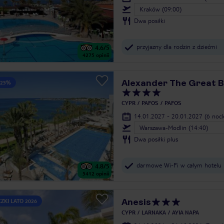
Kraków (09:00)
Dwa posiłki
przyjazny dla rodzin z dziećmi
4.6
/5
4275
opinii
Alexander The Great B
 25%
CYPR
PAFOS
PAFOS
14.01.2027 - 20.01.2027
(6 noc
Warszawa-Modlin (14:40)
Dwa posiłki plus
darmowe Wi-Fi w całym hotelu
4.8
/5
5412
opinii
Anesis
ZKI LATO 2026
CYPR
LARNAKA
AYIA NAPA