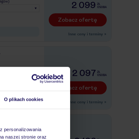
legów)
2 099
ZŁ
OSOBA
Zobacz ofertę
Inne ceny i terminy
»
legów)
2 097
ZŁ
OSOBA
Zobacz ofertę
O plikach cookies
Inne ceny i terminy
»
az personalizowania
na naszej stronie oraz
legów)