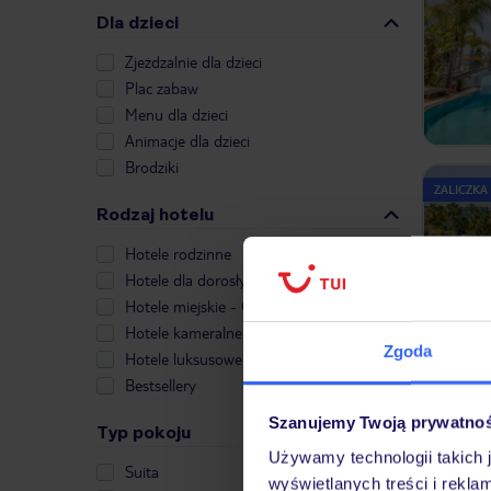
Dla dzieci
Zjeżdzalnie dla dzieci
Plac zabaw
Menu dla dzieci
Animacje dla dzieci
Brodziki
ZALICZKA
Rodzaj hotelu
Hotele rodzinne
Hotele dla dorosłych
Hotele miejskie - City Break
Hotele kameralne
Zgoda
Hotele luksusowe
Bestsellery
Szanujemy Twoją prywatno
ZALICZKA
Typ pokoju
Używamy technologii takich 
Suita
wyświetlanych treści i rekla