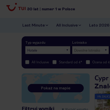
30
lat
|
numer
1
w Polsce
Last Minute
All Inclusive
Lato 2026
Typ wyjazdu
Lotnisko
Hotele
Dowolne lotnisko
All Inclusive
Standard od 4*
Ocena od 4
Cypr 
Znal
Pokaż na mapie
5% ZALICZ
Filtruj wyniki
Wyczyść wszystko