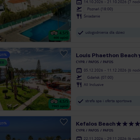
14.10.2026 - 21.10.2026
(7 noc
Poznań (18:00)
Śniadanie
udogodnienia dla dzieci
4.5
/5
400
opinii
Louis Phaethon Beach
 25%
CYPR
PAFOS
PAFOS
ER
05.12.2026 - 11.12.2026
(6 noc
Gdańsk (07:00)
All Inclusive
strefa spa i oferta sportowa
4.5
/5
7965
opinii
Kefalos Beach
 25%
CYPR
PAFOS
PAFOS
22.11.2026 - 29.11.2026
(6 noc