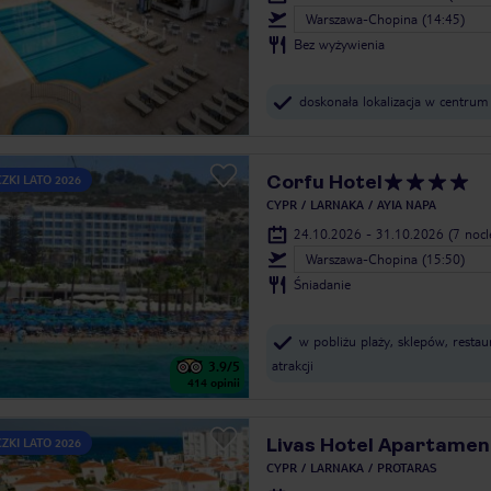
Warszawa-Chopina (14:45)
Bez wyżywienia
doskonała lokalizacja w centru
Corfu Hotel
ZKI LATO 2026
CYPR
LARNAKA
AYIA NAPA
24.10.2026 - 31.10.2026
(7 noc
Warszawa-Chopina (15:50)
Śniadanie
w pobliżu plaży, sklepów, restaur
atrakcji
3.9
/5
414
opinii
Livas Hotel Apartamen
ZKI LATO 2026
CYPR
LARNAKA
PROTARAS