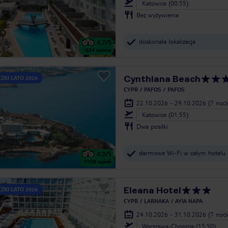
Katowice (00:55)
Bez wyżywienia
doskonała lokalizacja
4.7
/5
834
opinie
Cynthiana Beach
ZKI LATO 2026
CYPR
PAFOS
PAFOS
22.10.2026 - 29.10.2026
(7 noc
Katowice (01:55)
Dwa posiłki
darmowe Wi-Fi w całym hotelu
4.3
/5
1958
opinii
Eleana Hotel
ZKI LATO 2026
CYPR
LARNAKA
AYIA NAPA
24.10.2026 - 31.10.2026
(7 noc
Warszawa-Chopina (15:50)