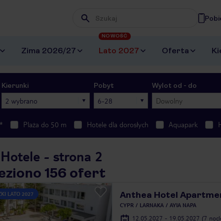
Pobi
Wpisz frazę, której szukasz
NOWOŚĆ
Zima 2026/27
Lato 2027
Oferta
Ki
Kierunki
Pobyt
Wylot od - do
2 wybrano
6-28
Dowolny
*
Plaża do 50 m
Hotele dla dorosłych
Aquapark
Hotele - strona 2
eziono 156 ofert
Anthea Hotel Apartme
KI LATO 2027
CYPR
LARNAKA
AYIA NAPA
12.05.2027 - 19.05.2027
(7 noc