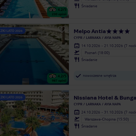
Śniadanie
4.2
/5
230
opinii
Melpo Antia
ZKI LATO 2026
CYPR
LARNAKA
AYIA NAPA
14.10.2026 - 21.10.2026
(7 noc
Poznań (18:00)
Śniadanie
nowoczesne wnętrza
4.2
/5
987
opinii
Nissiana Hotel & Bung
ZKI LATO 2026
CYPR
LARNAKA
AYIA NAPA
24.10.2026 - 31.10.2026
(7 noc
Warszawa-Chopina (15:50)
Śniadanie