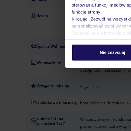
oferowania funkcji mediów s
funkcje strony.
Basen
baseny: 3
basen: zewnętrzn
Klikając „Zezwól na wszystk
warunków pogodowych, leżak
personalizować swój wybór 
cenie
ręczniki: w cenie
Szczegółowe informacje o pl
Sport i Wellness
siłownia
sauna
PŁATNE
Nie zezwalaj
Wyposażenie
recepcja
winda
taras
s
dostępności, niestrzeżony, w
Kategoria lokalna
5 gwiazdek
Dodatkowe informacje
hotel tylko dla dorosłych: 1
Opieka TUI na
W rezerwowanym hotelu opiek
wakacjach 24/7
pośrednictwem czatu w aplik