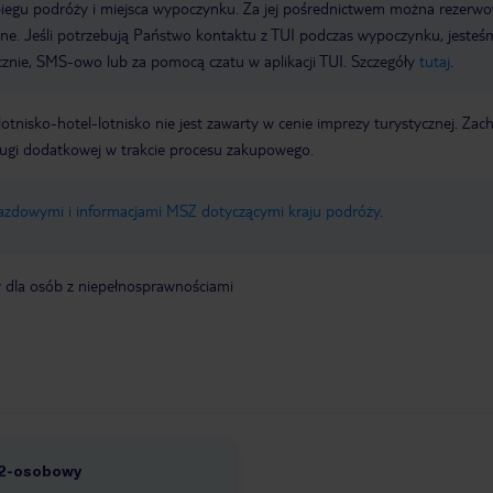
biegu podróży i miejsca wypoczynku. Za jej pośrednictwem można rezerw
wne. Jeśli potrzebują Państwo kontaktu z TUI podczas wypoczynku, jeste
icznie, SMS-owo lub za pomocą czatu w aplikacji TUI. Szczegóły
tutaj
.
e lotnisko-hotel-lotnisko nie jest zawarty w cenie imprezy turystycznej. Za
ługi dodatkowej w trakcie procesu zakupowego.
jazdowymi i informacjami MSZ dotyczącymi kraju podróży
.
y dla osób z niepełnosprawnościami
 2-osobowy
2