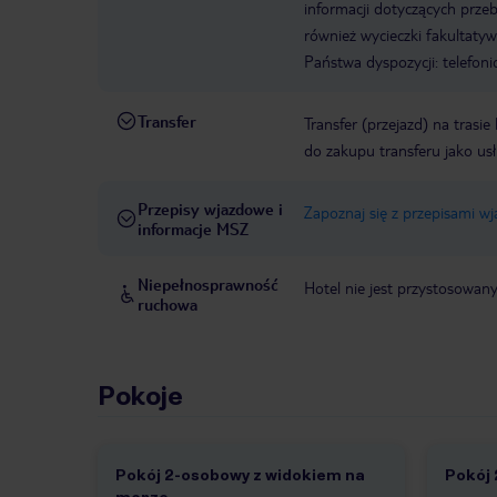
informacji dotyczących prze
również wycieczki fakultaty
Państwa dyspozycji: telefon
Transfer
Transfer (przejazd) na trasi
do zakupu transferu jako us
Przepisy wjazdowe i
Zapoznaj się z przepisami w
informacje MSZ
Niepełnosprawność
Hotel nie jest przystosowan
ruchowa
Pokoje
Pokój 2-osobowy z widokiem na
Pokój
1 /