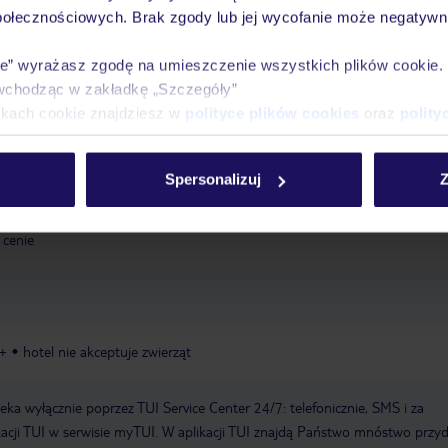
połecznościowych. Brak zgody lub jej wycofanie może negatywni
y, leżaki: w cenie, parasole: w cenie
basen: kryty, podgrzewany: w zależ
ie” wyrażasz zgodę na umieszczenie wszystkich plików cookie
i: w cenie
basen typu infinity: zewnętrzny, leżaki: w cenie, parasole: w
wchodząc w zakładkę „Szczegóły”
ikach cookie znajdziesz w
polityce plików cookies
oraz
polity
Spersonalizuj
Z
klep z pamiątkami
Wi-Fi: w całym hotelu, w cenie
parking: w zależności
 cenie
6+
hotel nie akceptuje zwierząt
a wyłącznie poprzez TUI Service Center 24/7: telefonicznie, SMS i za
acji TUI w serwisie myTUI. W aplikacji TUI znajdą Państwo mnóstwo przy