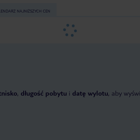
LENDARZ NAJNIŻSZYCH CEN
tnisko
,
długość pobytu
i
datę wylotu
, aby wyświe