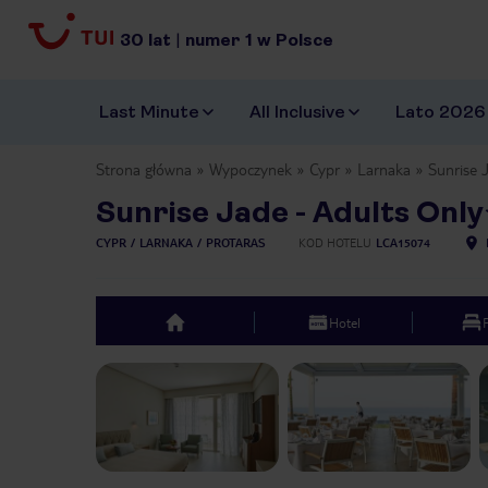
30
lat
|
numer
1
w Polsce
Last Minute
All Inclusive
Lato 2026
Strona główna
Wypoczynek
Cypr
Larnaka
Sunrise 
Sunrise Jade - Adults Only
CYPR
LARNAKA
PROTARAS
KOD HOTELU
LCA15074
Hotel
top
Previous slide