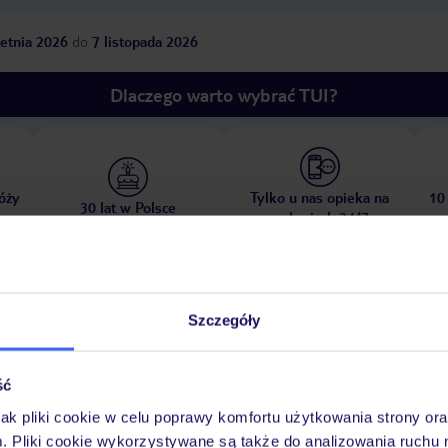
etnia 2026
do
7 listopada 2026
Dlaczego warto wybrać TUI?
óży
Tylko u nas opieka na
10
30 lat w Polsce
wakacjach 24/7
Szczegóły
Pokoje
Wyżywienie
Atrakcje
Ważne i
ść
jak pliki cookie w celu poprawy komfortu użytkowania strony or
m. Pliki cookie wykorzystywane są także do analizowania ruchu 
ay
piaszczysta