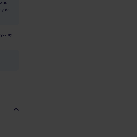
ować
śmy do
chęcamy