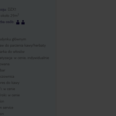
koju
:
DZX1
2
:
około
29
m
czba osób
:
udynku głównym
taw do parzenia kawy/herbaty
zarka do włosów
atyzacja: w cenie, indywidualnie
rowana
ibar
zczownica
pres do kawy
i: w cenie
froki: w cenie
fon
 service
kon