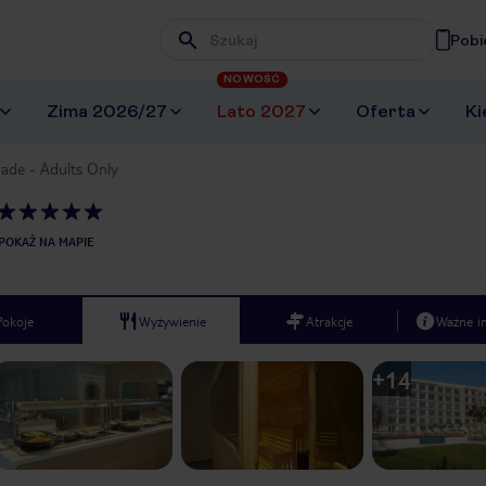
Pobi
Wpisz frazę, której szukasz
NOWOŚĆ
Zima 2026/27
Lato 2027
Oferta
Ki
Jade - Adults Only
POKAŻ NA MAPIE
Pokoje
Wyżywienie
Atrakcje
Ważne i
+
14