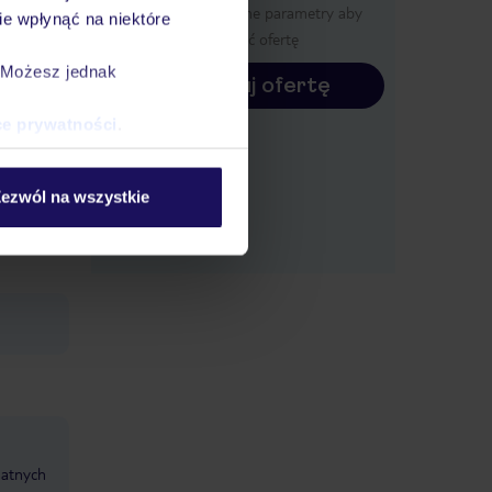
Określ poszczególne parametry aby
e wpłynąć na niektóre
wyświetlić ofertę
ności od
. Możesz jednak
Konfiguruj ofertę
ce prywatności
.
ezwól na wszystkie
 od
datnych