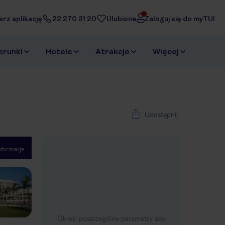
erz aplikację
22 270 31 20
Ulubione
Zaloguj się do myTUI
erunki
Hotele
Atrakcje
Więcej
Udostępnij
nformacje
1
/
20
Next slide
Określ poszczególne parametry aby