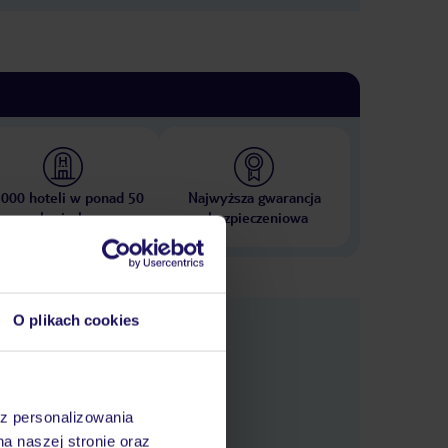
 000 hoteli w ponad 50
Najwyższa gwarancja
krajach
ubezpieczeniowa
O plikach cookies
nformacje
az personalizowania
na naszej stronie oraz