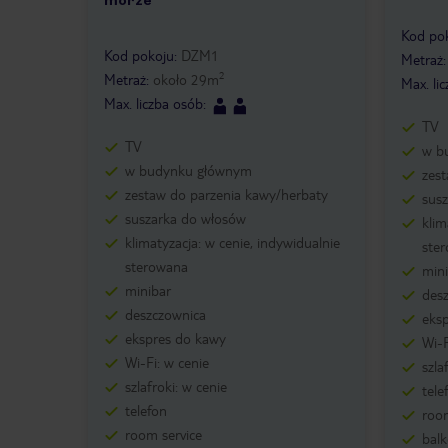
morze
1 /
1
Kod po
Kod pokoju
:
DZM1
Metraż
2
Metraż
:
około
29
m
Max. li
Max. liczba osób
:
TV
TV
w b
w budynku głównym
zes
zestaw do parzenia kawy/herbaty
sus
suszarka do włosów
klim
klimatyzacja: w cenie, indywidualnie
ste
sterowana
min
minibar
des
deszczownica
eks
ekspres do kawy
Wi-F
Wi-Fi: w cenie
szla
szlafroki: w cenie
tele
telefon
room
room service
bal