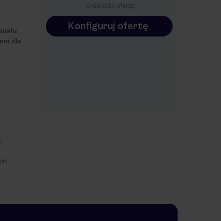
wyświetlić ofertę
Konfiguruj ofertę
hotelu
rem dla
s
min