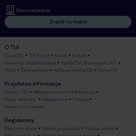
Biura stacjonarne
Znajdź na mapie
O TUI
Grupa TUI
TUI Poland
Kariera
Kontakt
Gwarancja ubezpieczeniowa
Opieka TUI na wakacjach 24/7
TUI.cz
Dane osobowe
Aplikacja mobilna TUI
Opinie TUI
Przydatne informacje
Podróż z TUI
Wakacje samolotem
Reklamacje
Status reklamacji
Ubezpieczenia
Parkingi
Hotele przy lotniskach
Regulaminy
Regulamin strony
Polityka prywatności
Polityka cookies
Bilety czarterowe
Warunki imprez turystycznych