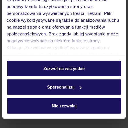
Wyżywienie
poprawy komfortu użytkowania strony oraz
personalizowania wyświetlanych treści i reklam. Pliki
cookie wykorzystywane są także do analizowania ruchu
Atrakcje
na naszej stronie oraz oferowania funkcji mediów
społecznościowych. Brak zgody lub jej wycofanie może
negatywnie wpłynąć na niektóre funkcje strony.
Klikając „Zezwól na wszystkie” wyrażasz zgodę na
Ważne informacje
umieszczenie wszystkich plików cookie. Możesz jednak
personalizować swój wybór wchodząc w zakładkę
„Szczegóły”
Zezwól na wszystkie
Często zadawane pytania
Szczegółowe informacje o plikach cookie znajdziesz
w
polityce plików cookies
oraz
polityce prywatności
.
Jak zmienić uczestników/osobę zgłaszającą?
Spersonalizuj
Czy w Hotelu będzie przedstawiciel TUI?
Na jakiej podstawie i gdzie otrzymam karty
pokładowe/bilety lotnicze?
Nie zezwalaj
Zobacz więcej