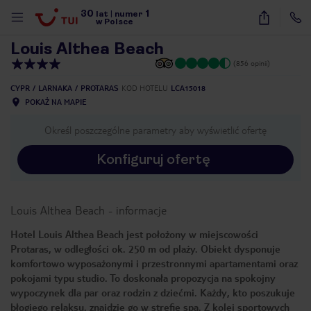
30
1
1
/
40
lat
|
numer
w Polsce
Louis Althea Beach
(856 opinii)
CYPR
LARNAKA
PROTARAS
KOD HOTELU
LCA15018
POKAŻ NA MAPIE
Określ poszczególne parametry aby wyświetlić ofertę
Konfiguruj ofertę
Louis Althea Beach
-
informacje
Hotel Louis Althea Beach jest położony w miejscowości
Protaras, w odległości ok. 250 m od plaży. Obiekt dysponuje
komfortowo wyposażonymi i przestronnymi apartamentami oraz
pokojami typu studio. To doskonała propozycja na spokojny
wypoczynek dla par oraz rodzin z dziećmi. Każdy, kto poszukuje
nute
błogiego relaksu, znajdzie go w strefie spa. Z kolei sportowych