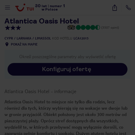
30
1
1
/
46
lat
|
numer
w Polsce
Atlantica Oasis Hotel
(3507 opinii)
CYPR
LARNAKA
LIMASSOL
KOD HOTELU
LCA12015
POKAŻ NA MAPIE
Określ poszczególne parametry aby wyświetlić ofertę
Konfiguruj ofertę
Atlantica Oasis Hotel
-
informacje
Atlantica Oasis Hotel to miejsce nie tylko dla rodzin, lecz
również dla tych, którzy wybierają się na wakacje we dwoje lub
w gronie przyjaciół. Obiekt położony jest około 300 metrów od
piaszczystej plaży. Oprócz stref dostępnych dla wszystkich,
wydzielił te, w których przebywać mogą wyłącznie dorośli, co
nute
zapewnia pełnię komfortu i spokoju. Dużym atutem hotelu jest