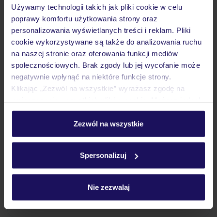
Używamy technologii takich jak pliki cookie w celu
Wyżywienie
poprawy komfortu użytkowania strony oraz
personalizowania wyświetlanych treści i reklam. Pliki
cookie wykorzystywane są także do analizowania ruchu
Atrakcje
na naszej stronie oraz oferowania funkcji mediów
społecznościowych. Brak zgody lub jej wycofanie może
negatywnie wpłynąć na niektóre funkcje strony.
Ważne informacje
Klikając „Zezwól na wszystkie” wyrażasz zgodę na
umieszczenie wszystkich plików cookie. Możesz jednak
personalizować swój wybór wchodząc w zakładkę
„Szczegóły”
Zezwól na wszystkie
Często zadawane pytania
Szczegółowe informacje o plikach cookie znajdziesz
w
polityce plików cookies
oraz
polityce prywatności
.
Jak zmienić uczestników/osobę zgłaszającą?
Spersonalizuj
Czy w Hotelu będzie przedstawiciel TUI?
Na jakiej podstawie i gdzie otrzymam karty
pokładowe/bilety lotnicze?
Nie zezwalaj
Zobacz więcej