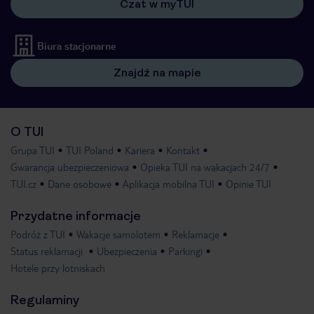
Czat w myTUI
Biura stacjonarne
Znajdź na mapie
O TUI
Grupa TUI
TUI Poland
Kariera
Kontakt
Gwarancja ubezpieczeniowa
Opieka TUI na wakacjach 24/7
TUI.cz
Dane osobowe
Aplikacja mobilna TUI
Opinie TUI
Przydatne informacje
Podróż z TUI
Wakacje samolotem
Reklamacje
Status reklamacji
Ubezpieczenia
Parkingi
Hotele przy lotniskach
Regulaminy