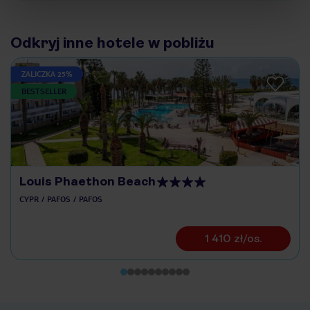
Odkryj inne hotele w pobliżu
ZALICZKA 25%
BESTSELLER
Louis Phaethon Beach
CYPR
PAFOS
PAFOS
1 410 zł/os.